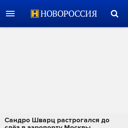
Сандро Шварц растрогался до
слёз в аэропорту Москвы