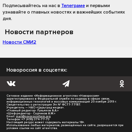
Подписывайтесь на нас
в
Телеграме
и первыми
узнавайте о главных новостях и важнейших событиях
дня.
Новости партнеров
Новости СМИ2
Новороссия в соцсетях:
Сетевое издание «Информационное агентство «Новороссия»
зарегистрировано в Федеральной службе по надзору в сфере связи,
информационных технологий и массовых коммуникаций 20 ноября 2019 г.
Свидетельство о регистрации Эл № ФС77-77187.
Учредитель — НАО «Царьград медиа».
«Главный редактор- Лукьянов А.А.»
«Шеф-редактор - Садчиков А.М.»
Email:
mail@novorosinform.org
Телефон: +7 (495) 374-77-73
Настоящий ресурс может содержать материалы 18+.
Использование любых материалов, размещённых на сайте, разрешается при
условии ссылки на сайт агентства.