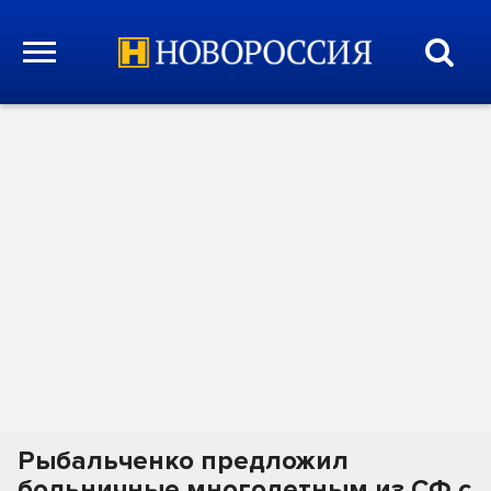
Рыбальченко предложил
больничные многодетным из СФ с