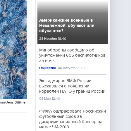
Американские военные в
Незалежной: обучают или
обучаются?
28 Ноября 18:40
Минобороны сообщило об
уничтожении 605 беспилотников
за ночь
Общество
06 Августа 13:20
Экс-адмирал ВМФ России
высказался о появлении
кораблей НАТО у границ России
08 Мая 12:40
com/Jens Büttner
ФИФА оштрафовала Российский
футбольный союз за
дискриминационный баннер на
матче ЧМ-2018