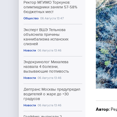
Ректор МГИМО Торкунов:
олимпиадники заняли 57-58%
бюджетных мест
Общество
06 Августа 13:47
Эксперт ВШЭ Тельнова
объяснила причины
каннибализма испанских
слизней
Новости
06 Августа 13:46
Эндокринолог Михалева
назвала 4 болезни,
вызывающие потливость
Новости
06 Августа 13:46
Дептранс Москвы предупредил
водителей о жаре до +30
градусов
Новости
06 Августа 13:46
Автор:
Ре
Грайфер: выписали 2