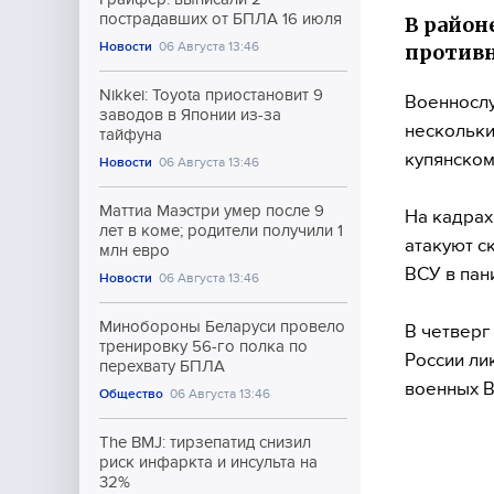
пострадавших от БПЛА 16 июля
В район
Новости
06 Августа 13:46
противн
Nikkei: Toyota приостановит 9
Военнослу
заводов в Японии из-за
нескольки
тайфуна
купянском
Новости
06 Августа 13:46
Маттиа Маэстри умер после 9
На кадрах
лет в коме; родители получили 1
атакуют с
млн евро
ВСУ в пан
Новости
06 Августа 13:46
Минобороны Беларуси провело
В четверг
тренировку 56-го полка по
России ли
перехвату БПЛА
военных В
Общество
06 Августа 13:46
The BMJ: тирзепатид снизил
риск инфаркта и инсульта на
32%