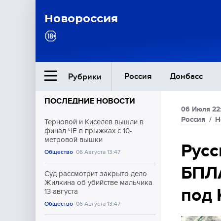
Новороссия
Россия
Донбасс
Рубрики
ПОСЛЕДНИЕ НОВОСТИ
06 Июля 22
Ближний Восток
Россия
/
Н
Терновой и Киселёв вышли в
финал ЧЕ в прыжках с 10-
метровой вышки
Общество
Русс
Общество
06 Августа 13:47
БПЛА
Культура
Суд рассмотрит закрыто дело
Жилкина об убийстве мальчика
под 
13 августа
Общество
06 Августа 13:47