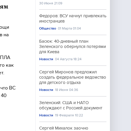
30 Июня 21:09
иям
Федоров: ВСУ начнут привлекать
иностранцев
мощи
Общество
01 Марта 01:04
в на
Басюк: 40-дневный план
Зеленского обернулся потерями
для Киева
 БПЛА
Новости
04 Августа 18:24
го как
Сергей Миронов предложил
т.
создать федеральное ведомство
для детского отдыха
 что ВС
Новости
18 Июня 04:36
 40
Зеленский: США и НАТО
обсуждают с Россией документ
Новости
19 Февраля 10:22
Сергей Михалок заочно