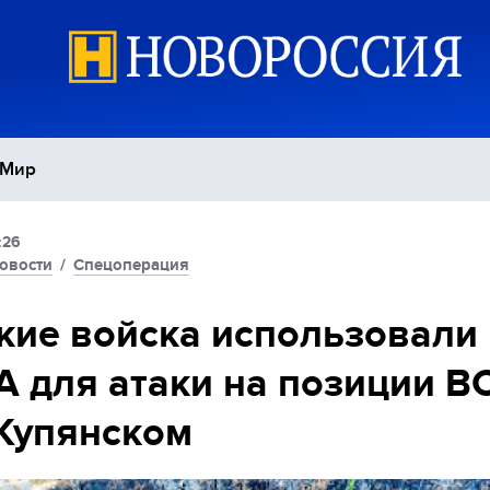
Мир
:26
Политика
С
овости
/
Спецоперация
Экономика
П
кие войска использовали
 для атаки на позиции В
Спорт
Купянском