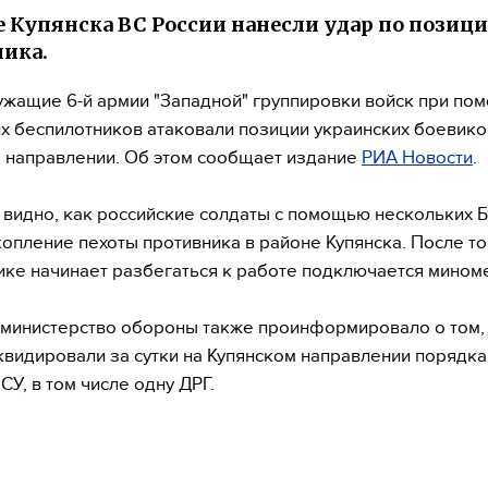
е Купянска ВС России нанесли удар по позиц
ика.
жащие 6-й армии "Западной" группировки войск при по
х беспилотников атаковали позиции украинских боевико
 направлении. Об этом сообщает издание
РИА Новости
.
 видно, как российские солдаты с помощью нескольких
копление пехоты противника в районе Купянска. После то
ике начинает разбегаться к работе подключается миноме
 министерство обороны также проинформировало о том,
квидировали за сутки на Купянском направлении порядка
СУ, в том числе одну ДРГ.