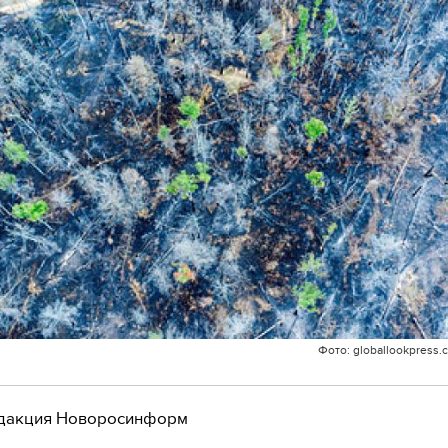
Фото: globallookpress.
дакция Новоросинформ