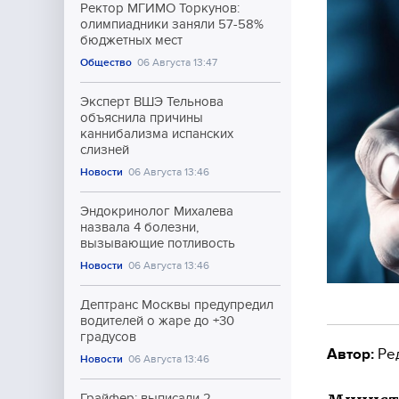
Ректор МГИМО Торкунов:
олимпиадники заняли 57-58%
бюджетных мест
Общество
06 Августа 13:47
Эксперт ВШЭ Тельнова
объяснила причины
каннибализма испанских
слизней
Новости
06 Августа 13:46
Эндокринолог Михалева
назвала 4 болезни,
вызывающие потливость
Новости
06 Августа 13:46
Дептранс Москвы предупредил
водителей о жаре до +30
градусов
Автор:
Ре
Новости
06 Августа 13:46
Грайфер: выписали 2