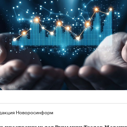
дакция Новоросинформ