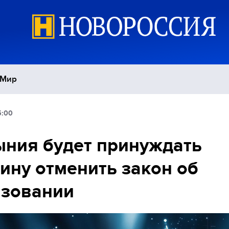
Мир
5:00
Политика
С
ния будет принуждать
Экономика
П
ину отменить закон об
Спорт
азовании