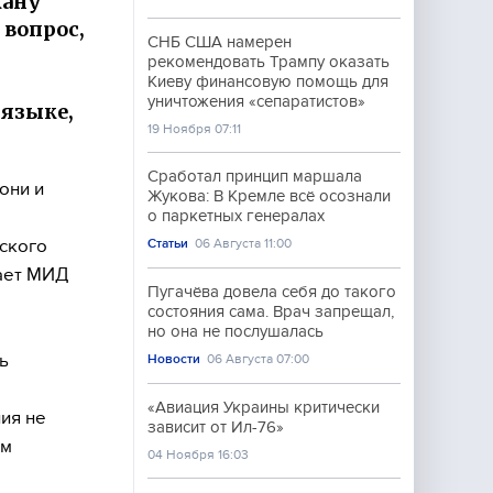
кану
 вопрос,
СНБ США намерен
рекомендовать Трампу оказать
Киеву финансовую помощь для
уничтожения «сепаратистов»
 языке,
19 Ноября 07:11
Сработал принцип маршала
они и
Жукова: В Кремле всё осознали
о паркетных генералах
ского
Статьи
06 Августа 11:00
дает МИД
Пугачёва довела себя до такого
состояния сама. Врач запрещал,
но она не послушалась
ь
Новости
06 Августа 07:00
«Авиация Украины критически
ия не
зависит от Ил-76»
им
04 Ноября 16:03