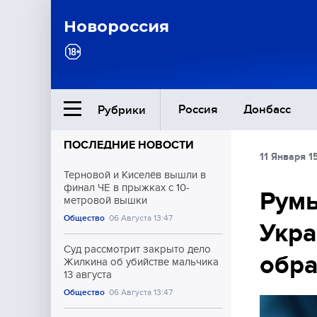
Новороссия
Россия
Донбасс
Рубрики
ПОСЛЕДНИЕ НОВОСТИ
11 Января 1
Ближний Восток
Терновой и Киселёв вышли в
финал ЧЕ в прыжках с 10-
Румы
метровой вышки
Общество
Общество
06 Августа 13:47
Укра
Культура
Суд рассмотрит закрыто дело
обр
Жилкина об убийстве мальчика
13 августа
Общество
06 Августа 13:47