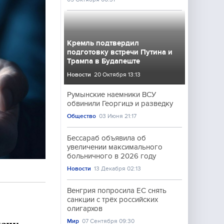
Кремль подтвердил
подготовку встречи Путина и
Трампа в Будапеште
Новости
20 Октября 13:13
Румынские наемники ВСУ
обвинили Георгицэ и разведку
Общество
03 Июня 21:17
Бессараб объявила об
увеличении максимального
больничного в 2026 году
Новости
13 Декабря 02:13
Венгрия попросила ЕС снять
санкции с трёх российских
олигархов
Мир
07 Сентября 09:30