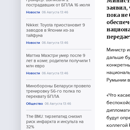
Минист
пострадавших от БПЛА 16 июля
заявил,
Новости
06 Августа 13:46
пока не
обеспеч
Nikkei: Toyota приостановит 9
национа
заводов в Японии из-за
тайфуна
передае
Новости
06 Августа 13:46
Министр и
Маттиа Маэстри умер после 9
дальше бу
лет в коме; родители получили 1
конкретны
млн евро
националь
Новости
06 Августа 13:46
Румынии в 
Минобороны Беларуси провело
тренировку 56-го полка по
«Что каса
перехвату БПЛА
беспокойс
Общество
06 Августа 13:46
дипломати
The BMJ: тирзепатид снизил
будут опр
риск инфаркта и инсульта на
коллегой 
32%