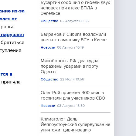
Бусаргин сообщил о гибели двух
человек при атаке БПЛА в
ние из-за
Энгельсе
лась от
Общество
02 Августа 08:56
траны
 нарушает
Байрамов и Сибига возложили
цветы к памятнику ВСУ в Киеве
обратиться
Новости
06 Августа 10:19
ступления
Минобороны РФ: два судна
поражены ударами в порту
Одессы
тся в
Общество
22 Июля 10:56
 приняла
Олег Рой привезет 400 книг в
госпитали для участников СВО
Новости
03 Августа 15:50
Климатолог Даль:
Йеллоустоунский супервулкан не
уничтожит цивилизацию