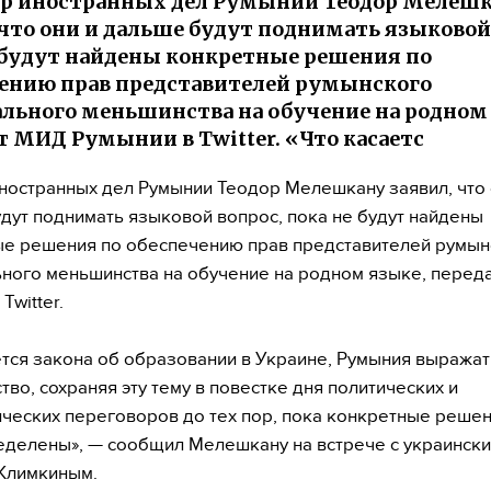
р иностранных дел Румынии Теодор Мелеш
 что они и дальше будут поднимать языковой
 будут найдены конкретные решения по
ению прав представителей румынского
льного меньшинства на обучение на родном
т МИД Румынии в Twitter. «Что касаетс
ностранных дел Румынии Теодор Мелешкану заявил, что 
дут поднимать языковой вопрос, пока не будут найдены
е решения по обеспечению прав представителей румын
ного меньшинства на обучение на родном языке, пере
Twitter.
ется закона об образовании в Украине, Румыния выражат
тво, сохраняя эту тему в повестке дня политических и
ческих переговоров до тех пор, пока конкретные решен
еделены», — сообщил Мелешкану на встрече с украинск
Климкиным.