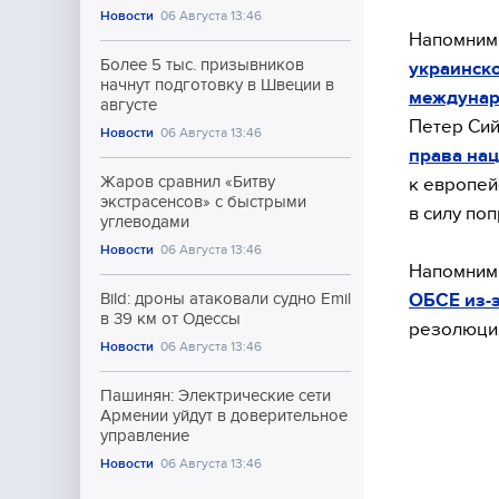
Новости
06 Августа 13:46
Напомним 
Более 5 тыс. призывников
украинско
начнут подготовку в Швеции в
междунар
августе
Петер Сий
Новости
06 Августа 13:46
права нац
Жаров сравнил «Битву
к европей
экстрасенсов» с быстрыми
в силу поп
углеводами
Новости
06 Августа 13:46
Напомним 
ОБСЕ из-з
Bild: дроны атаковали судно Emil
в 39 км от Одессы
резолюци
Новости
06 Августа 13:46
Пашинян: Электрические сети
Армении уйдут в доверительное
управление
Новости
06 Августа 13:46