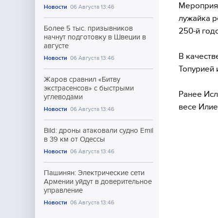
Мероприят
Новости
06 Августа 13:46
лужайка р
Более 5 тыс. призывников
250-й год
начнут подготовку в Швеции в
августе
В качеств
Новости
06 Августа 13:46
Топурией 
Жаров сравнил «Битву
экстрасенсов» с быстрыми
Ранее Исл
углеводами
весе Илие
Новости
06 Августа 13:46
Bild: дроны атаковали судно Emil
в 39 км от Одессы
Новости
06 Августа 13:46
Пашинян: Электрические сети
Армении уйдут в доверительное
управление
Новости
06 Августа 13:46