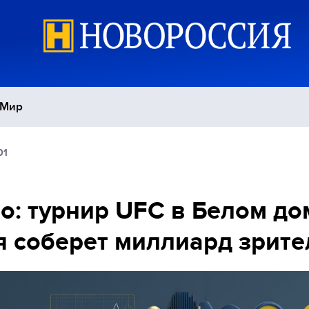
Мир
01
Политика
С
Экономика
П
о: турнир UFC в Белом до
 соберет миллиард зрите
Спорт