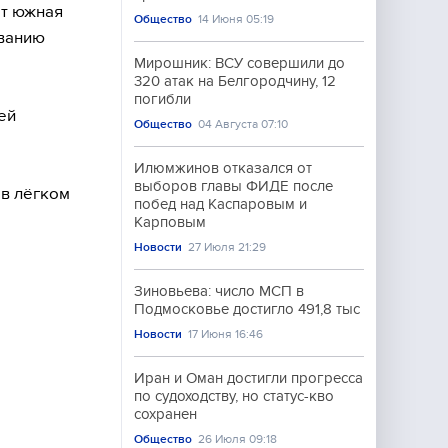
ет южная
Общество
14 Июня 05:19
ованию
Мирошник: ВСУ совершили до
320 атак на Белгородчину, 12
погибли
ей
Общество
04 Августа 07:10
Илюмжинов отказался от
выборов главы ФИДЕ после
 в лёгком
побед над Каспаровым и
Карповым
Новости
27 Июля 21:29
Зиновьева: число МСП в
Подмосковье достигло 491,8 тыс
Новости
17 Июня 16:46
Иран и Оман достигли прогресса
по судоходству, но статус-кво
сохранен
Общество
26 Июля 09:18