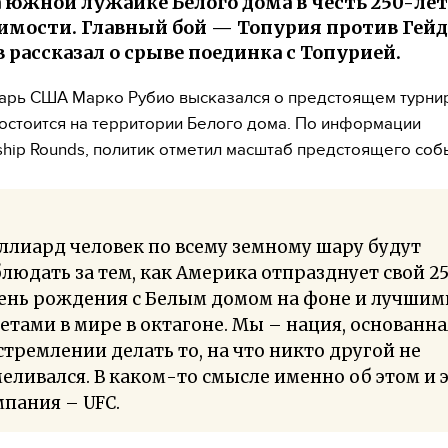
 южной лужайке Белого дома в честь 250-ле
имости. Главный бой — Топурия против Гей
 рассказал о срыве поединка с Топурией.
арь США Марко Рубио высказался о предстоящем турни
остоится на территории Белого дома. По информации
hip Rounds, политик отметил масштаб предстоящего соб
лиард человек по всему земному шару будут
людать за тем, как Америка отпразднует свой 2
день рождения с Белым домом на фоне и лучшим
етами в мире в октагоне. Мы – нация, основанна
стремлении делать то, на что никто другой не
еливался. В каком-то смысле именно об этом и 
пания – UFC.