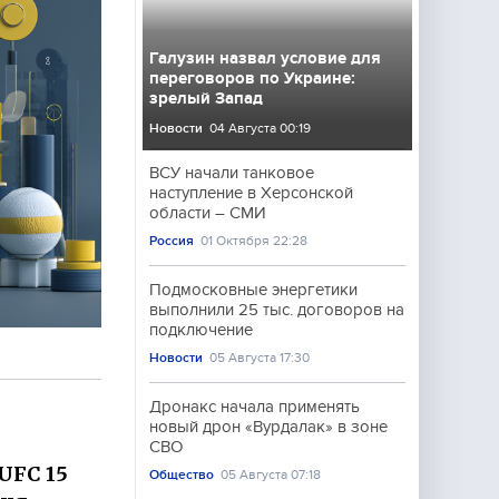
Галузин назвал условие для
переговоров по Украине:
зрелый Запад
Новости
04 Августа 00:19
ВСУ начали танковое
наступление в Херсонской
области – СМИ
Россия
01 Октября 22:28
Подмосковные энергетики
выполнили 25 тыс. договоров на
подключение
Новости
05 Августа 17:30
Дронакс начала применять
новый дрон «Вурдалак» в зоне
СВО
UFC 15
Общество
05 Августа 07:18