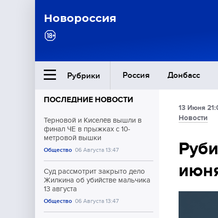
Новороссия
Россия
Донбасс
Рубрики
ПОСЛЕДНИЕ НОВОСТИ
13 Июня 21:
Ближний Восток
Новости
Терновой и Киселёв вышли в
финал ЧЕ в прыжках с 10-
метровой вышки
Общество
Руби
Общество
06 Августа 13:47
июня
Культура
Суд рассмотрит закрыто дело
Жилкина об убийстве мальчика
13 августа
Общество
06 Августа 13:47