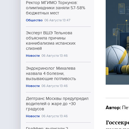
Ректор МГИМО Торкунов:
олимпиадники заняли 57-58%
бюджетных мест
Общество
06 Августа 13:47
Эксперт ВШЭ Тельнова
объяснила причины
каннибализма испанских
слизней
Новости
06 Августа 13:46
Эндокринолог Михалева
назвала 4 болезни,
вызывающие потливость
Новости
06 Августа 13:46
Дептранс Москвы предупредил
водителей о жаре до +30
Автор:
Пе
градусов
Новости
06 Августа 13:46
Госсекр
Грайфер: выписали 2