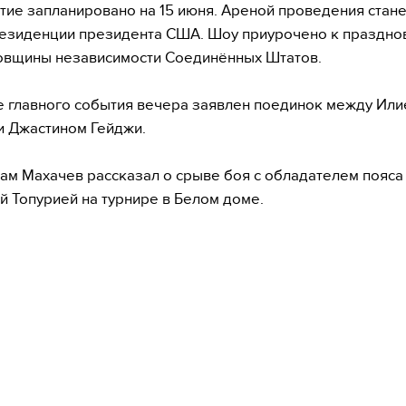
ие запланировано на 15 июня. Ареной проведения стан
езиденции президента США. Шоу приурочено к праздн
овщины независимости Соединённых Штатов.
е главного события вечера заявлен поединок между Или
и Джастином Гейджи.
ам Махачев рассказал о срыве боя с обладателем пояса
й Топурией на турнире в Белом доме.