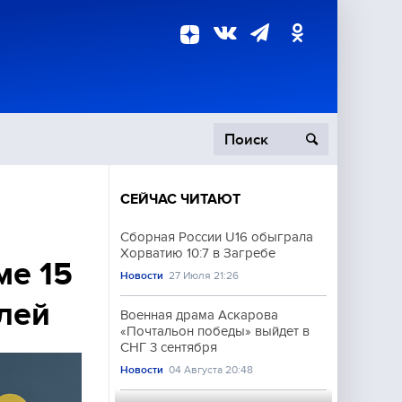
СЕЙЧАС ЧИТАЮТ
пецоперация
Сборная России U16 обыграла
Хорватию 10:7 в Загребе
роисшествия
ме 15
Новости
27 Июля 21:26
лей
Военная драма Аскарова
«Почтальон победы» выйдет в
СНГ 3 сентября
Новости
04 Августа 20:48