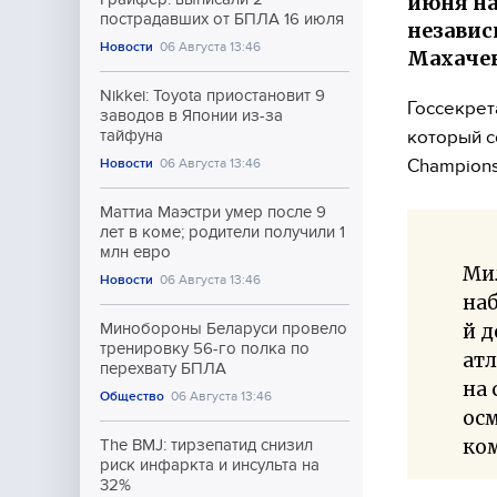
июня на
пострадавших от БПЛА 16 июля
независ
Новости
06 Августа 13:46
Махачев
Nikkei: Toyota приостановит 9
Госсекрет
заводов в Японии из-за
который с
тайфуна
Champions
Новости
06 Августа 13:46
Маттиа Маэстри умер после 9
лет в коме; родители получили 1
млн евро
Мил
Новости
06 Августа 13:46
наб
й 
Минобороны Беларуси провело
тренировку 56-го полка по
атл
перехвату БПЛА
на 
Общество
06 Августа 13:46
осм
ком
The BMJ: тирзепатид снизил
риск инфаркта и инсульта на
32%