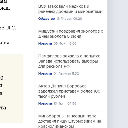
тия
ВСУ атаковали медиков и
джи.
раненых дронами и минометами
Общество
16 Января 09:28
ре UFC,
Мишустин поздравил экологов с
Днем эколога 5 июня
ытия.
Новости
05 Июня 10:06
Памфилова заявила о попытке
Запада использовать выборы
для раскола РФ
Новости
04 Августа 11:32
50-
и
Актер Даниил Воробьев
задолжал приставам более 100
я
тысяч рублей
Новости
10 Июля 04:56
эта
Минобороны: танковый полк
доставил пищу штурмовикам на
краснолиманском