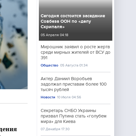
Сегодня состоится заседание
Совбеза ООН по «делу
Скрипаля»
05 Апреля 04:18
Мирошник заявил о росте жертв
среди мирных жителей от ВСУ до
391
Общество
05 Августа 01:34
Актер Даниил Воробьев
задолжал приставам более 100
тысяч рублей
Новости
10 Июля 04:56
Секретарь СНБО Украины
призвал Путина стать «голубем
мира» для Киева
ждения
07 Декабря 17:30