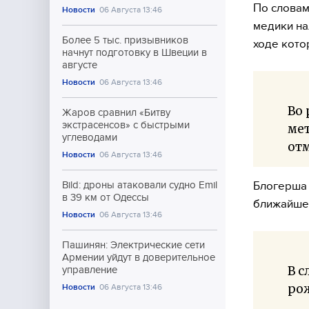
По словам
Новости
06 Августа 13:46
медики на
Более 5 тыс. призывников
ходе кото
начнут подготовку в Швеции в
августе
Новости
06 Августа 13:46
Во 
Жаров сравнил «Битву
экстрасенсов» с быстрыми
мет
углеводами
отм
Новости
06 Августа 13:46
Блогерша 
Bild: дроны атаковали судно Emil
в 39 км от Одессы
ближайшее
Новости
06 Августа 13:46
Пашинян: Электрические сети
Армении уйдут в доверительное
В с
управление
рож
Новости
06 Августа 13:46