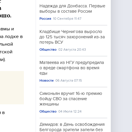
с
Надежда для Донбасса. Первые
в
выборы в составе России
ошо.
Россия
10 Сентября 11:47
авмы и
Кладбище Чернигова выросло
на лодке в
до 125 тысяч захоронений из-за
потерь ВСУ
альной
Общество
02 Августа 20:43
стской
и).
Матвеева из НГУ предупредила
о вреде смартфона во время
еды
Новости
06 Августа 07:15
Симоньян вручит 16-ю премию
бойцу СВО за спасение
женщины
Общество
04 Июля 12:24
 в
Демидов: в День освобождения
Белгорода зрители запели без