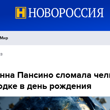
Мир
13
Политика
С
Экономика
П
нна Пансино сломала чел
одке в день рождения
Спорт