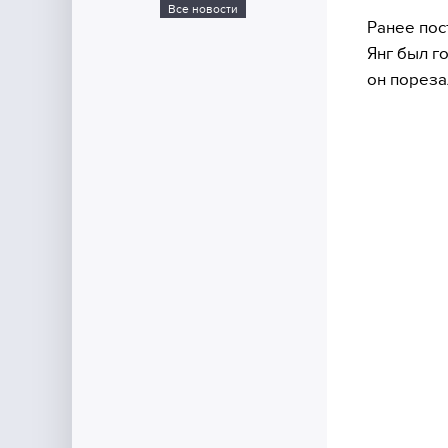
Все новости
Ранее пос
Янг был г
он пореза