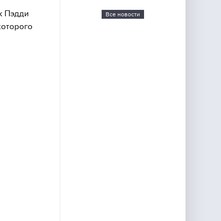
к Пэдди
Все новости
которого