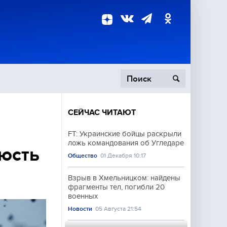
СЕЙЧАС ЧИТАЮТ
пецоперация
FT: Украинские бойцы раскрыли
ложь командования об Угледаре
роисшествия
юсть
Общество
01 Декабря 10:17
Взрыв в Хмельницком: найдены
фрагменты тел, погибли 20
военных
Новости
05 Августа 21:54