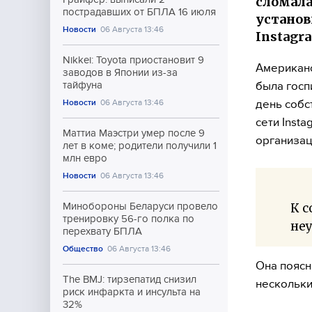
сломала
пострадавших от БПЛА 16 июля
установ
Новости
06 Августа 13:46
Instagr
Nikkei: Toyota приостановит 9
Американс
заводов в Японии из-за
была госп
тайфуна
день собс
Новости
06 Августа 13:46
сети Inst
Маттиа Маэстри умер после 9
организац
лет в коме; родители получили 1
млн евро
Новости
06 Августа 13:46
К с
Минобороны Беларуси провело
тренировку 56-го полка по
неу
перехвату БПЛА
Общество
06 Августа 13:46
Она поясн
The BMJ: тирзепатид снизил
нескольки
риск инфаркта и инсульта на
32%