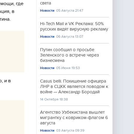
омощи, где
света
ция, в
Новости
05 Августа 21:47
тина.
Hi-Tech Mail и VK Реклама: 50%
русских видят вирусную рекламу
Новости
06 Августа 13:07
Путин сообщил о просьбе
Зеленского о встрече через
бизнесмена
Новости
05 Июня 19:53
, и в
Casus belli. Похищение офицера
ЛНР в СЦКК является поводом к
войне — Александр Бородай
14 Октября 18:38
Агентство Узбекистана вышлет
мигрантку с ковриком-флагом 6
августа
Новости
03 Августа 09:39