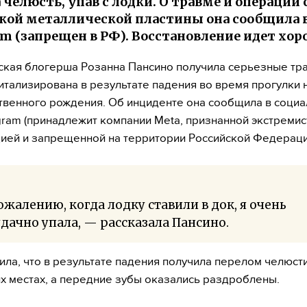
 челюсть, упав с лодки. О травме и операции 
кой металлической пластины она сообщила 
am (запрещен в РФ). Восстановление идет хор
кая блогерша Розанна Пансино получила серьезные тр
итализирована в результате падения во время прогулки 
твенного рождения. Об инциденте она сообщила в соци
agram (принадлежит компании Meta, признанной экстреми
ией и запрещенной на территории Российской Федераци
ожалению, когда лодку ставили в док, я очень
дачно упала, — рассказала Пансино.
ила, что в результате падения получила перелом челюсти
х местах, а передние зубы оказались раздроблены.