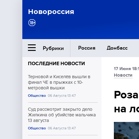
Новороссия
Россия
Донбасс
Рубрики
ПОСЛЕДНИЕ НОВОСТИ
17 Июня 18:
Ближний Восток
Новости
Терновой и Киселёв вышли в
финал ЧЕ в прыжках с 10-
метровой вышки
Общество
Роза
Общество
06 Августа 13:47
на л
Культура
Суд рассмотрит закрыто дело
Жилкина об убийстве мальчика
13 августа
Общество
06 Августа 13:47