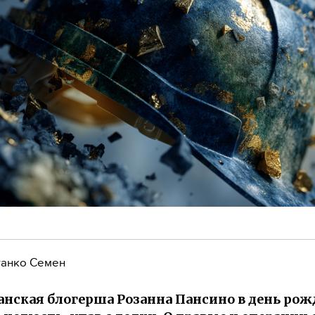
анко Семен
нская блогерша Розанна Пансино в день ро