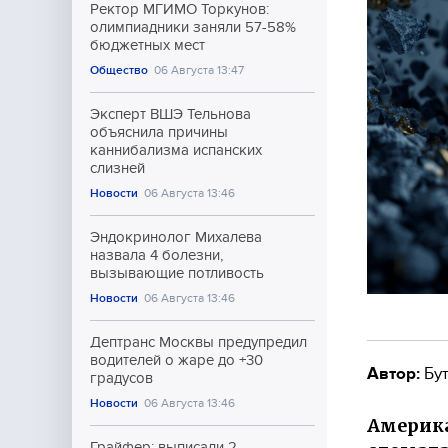
Ректор МГИМО Торкунов:
олимпиадники заняли 57-58%
бюджетных мест
Общество
06 Августа 13:47
Эксперт ВШЭ Тельнова
объяснила причины
каннибализма испанских
слизней
Новости
06 Августа 13:46
Эндокринолог Михалева
назвала 4 болезни,
вызывающие потливость
Новости
06 Августа 13:46
Дептранс Москвы предупредил
водителей о жаре до +30
Автор:
Бут
градусов
Новости
06 Августа 13:46
Америка
Грайфер: выписали 2