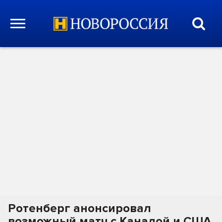
Ротенберг анонсировал
возможный матч с Канадой и США