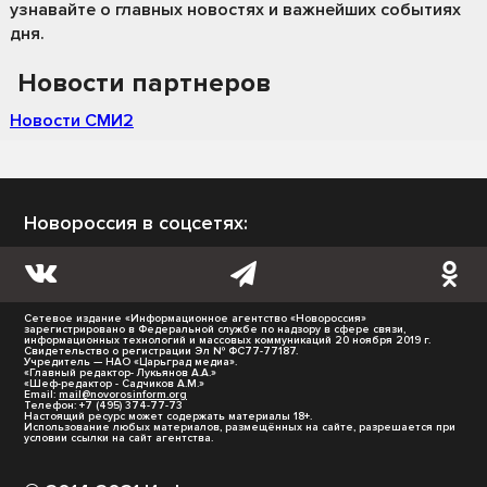
узнавайте о главных новостях и важнейших событиях
дня.
Новости партнеров
Новости СМИ2
Новороссия в соцсетях:
Сетевое издание «Информационное агентство «Новороссия»
зарегистрировано в Федеральной службе по надзору в сфере связи,
информационных технологий и массовых коммуникаций 20 ноября 2019 г.
Свидетельство о регистрации Эл № ФС77-77187.
Учредитель — НАО «Царьград медиа».
«Главный редактор- Лукьянов А.А.»
«Шеф-редактор - Садчиков А.М.»
Email:
mail@novorosinform.org
Телефон: +7 (495) 374-77-73
Настоящий ресурс может содержать материалы 18+.
Использование любых материалов, размещённых на сайте, разрешается при
условии ссылки на сайт агентства.