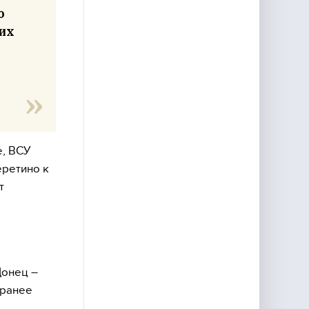
о
 их
—
е, ВСУ
еретино к
т
Донец –
 ранее