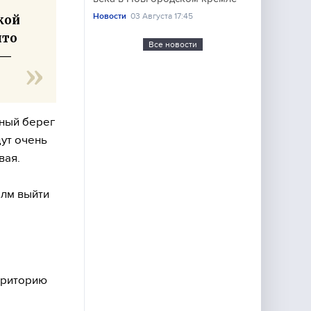
з
Новости
03 Августа 17:45
кой
что
Все новости
 —
рный берег
дут очень
вая.
олм выйти
рриторию