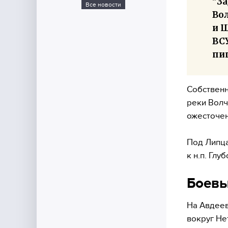
"З
Все новости
Во
и Ш
ВСУ
пи
Собственн
реки Волч
ожесточен
Под Липца
к н.п. Гл
Боевы
На Авдеев
вокруг Не