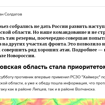
ан Солдатов
рьез собрались не дать России развить наступ
ской области. Но наше командование и не с
ть там резервы, поочередно совершая попыт
 на других участках фронта. Это позволило
 совершить ряд хороших атак. Подробнее — 
ле Новороссии.
овская область стала приоритето
 субботу противник впервые применил РСЗО "Хаймерс" п
кой области, а уже к обеду пошла информация, что прот
таку как в районе Липцев, так и в районе Волчанска.