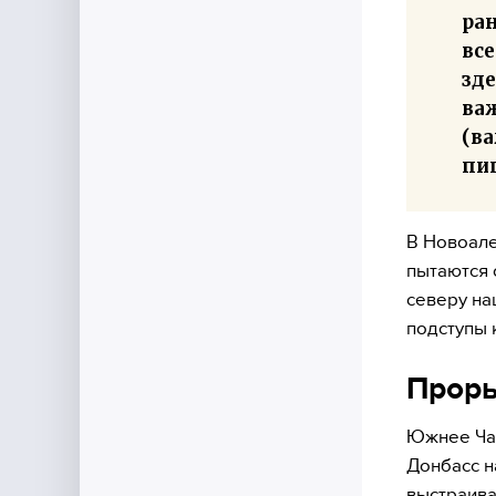
ран
все
зде
ва
(ва
пи
В Новоале
пытаются 
северу на
подступы 
Проры
Южнее Час
Донбасс н
выстраива