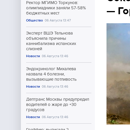
Ректор МГИМО Торкунов:
— Го
олимпиадники заняли 57-58%
бюджетных мест
Общество
06 Августа 13:47
Эксперт ВШЭ Тельнова
объяснила причины
каннибализма испанских
слизней
Новости
06 Августа 13:46
Эндокринолог Михалева
назвала 4 болезни,
вызывающие потливость
Новости
06 Августа 13:46
Дептранс Москвы предупредил
водителей о жаре до +30
градусов
Новости
06 Августа 13:46
Грайфер: выписали 2