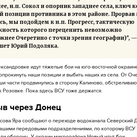
ее, н.п. Сокол и опорник западнее села, ключ к
й позиции противника в этом районе. Прорвав
сь, мы подойдем к н.п. Прогресс, тактическую
жность которого переценить невозможно
жнее Очеретино с точки зрения географии)", 
шет Юрий Подоляка.
ксандровке идут тяжелые бои на юго-восточной окраин
опрокинуть наши позиции и выбить наших из села. От Оч
ши части продвинулись в сторону Калиново, обстреливаю
к Розовке. Пока здесь ВСУ тоже держатся.
в через Донец
ова Яра сообщают о переходе водоканала Северский 
ашими передовыми подразделениями, по которому ВСУ
ли оборону. У окраин микрорайона Новый идут бои,