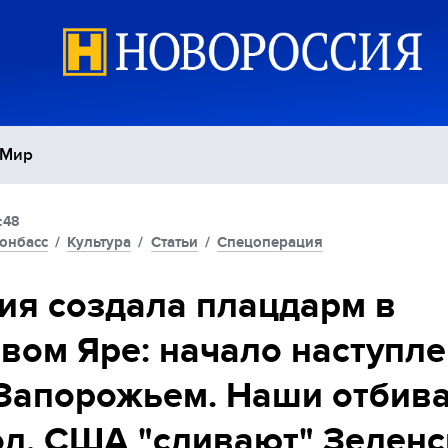
Мир
:48
Политика
С
онбасс
/
Культура
/
Статьи
/
Спецоперация
Экономика
П
ия создала плацдарм в
вом Яре: начало наступл
Спорт
Запорожьем. Наши отбив
л. США "сливают" Зеленс