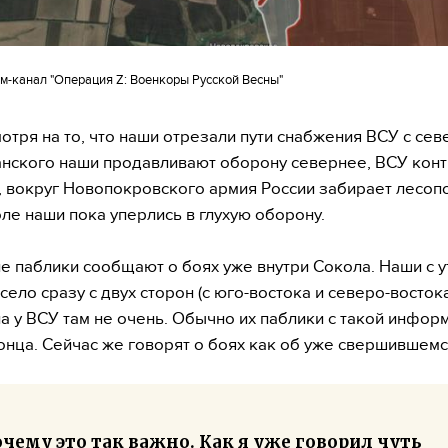
ам-канал "Операция Z: Военкоры Русской Весны"
мотря на то, что наши отрезали пути снабжения ВСУ с севе
нского наши продавливают оборону севернее, ВСУ конт
 вокруг Новопокровского армия России забирает лесоп
оле наши пока уперлись в глухую оборону.
е паблики сообщают о боях уже внутри Сокола. Наши с 
 село сразу с двух сторон (с юго-востока и северо-востока
ла у ВСУ там не очень. Обычно их паблики с такой инфор
конца. Сейчас же говорят о боях как об уже свершившем
чему это так важно. Как я уже говорил чуть