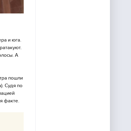
ра и юга.
ратакуют.
олосы. А
утра пошли
). Судя по
мацией
ся факте.