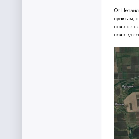
От Нетайл
пунктам, 
пока не н
пока здес