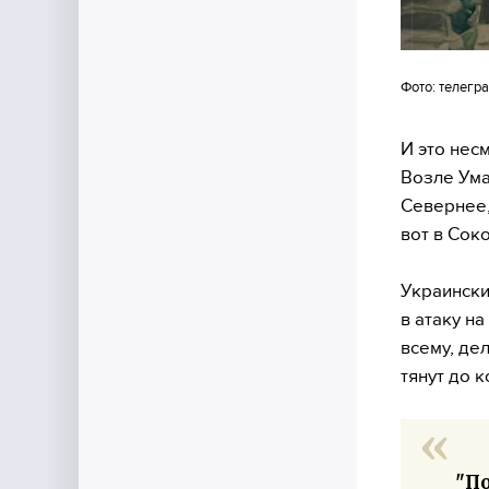
Фото: телегр
И это нес
Возле Ума
Севернее,
вот в Сок
Украински
в атаку на
всему, де
тянут до 
"По