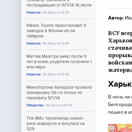
пострадавших от БПЛА 16 июля
Новости
06 Августа 13:46
Автор:
Ив
Nikkei: Toyota приостановит 9
заводов в Японии из-за
ВСУ все
тайфуна
Харьков
Новости
06 Августа 13:46
стачива
прорыва
Маттиа Маэстри умер после 9
войскам
лет в коме; родители получили 1
млн евро
материа
Новости
06 Августа 13:46
Харьк
Минобороны Беларуси провело
тренировку 56-го полка по
В ночь на
перехвату БПЛА
Белгородс
Общество
06 Августа 13:46
пошел в а
The BMJ: тирзепатид снизил
риск инфаркта и инсульта на
32%