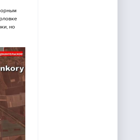
опорным
арловке
ки, но