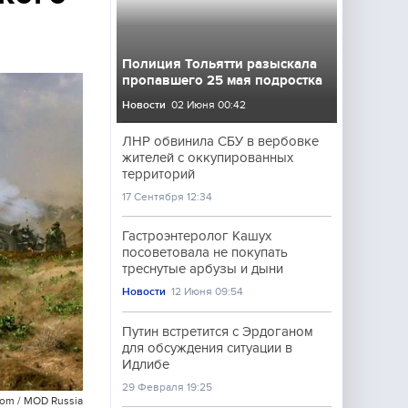
Полиция Тольятти разыскала
пропавшего 25 мая подростка
Новости
02 Июня 00:42
ЛНР обвинила СБУ в вербовке
жителей с оккупированных
территорий
17 Сентября 12:34
Гастроэнтеролог Кашух
посоветовала не покупать
треснутые арбузы и дыни
Новости
12 Июня 09:54
Путин встретится с Эрдоганом
для обсуждения ситуации в
Идлибе
29 Февраля 19:25
com / MOD Russia