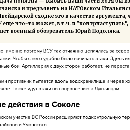
адача понятна — выбить наши части хотя бы и
лчанска и предъявить на НАТОвском Итальянс
вейцарской сходке это в качестве аргумента, 
 еще что-то может, в т.ч. и "контрнаступать",
шет военный обозреватель Юрий Подоляка.
о, именно поэтому ВСУ так отчаянно цеплялись за севе
анки. Чтобы с него удобно было начинать атаки. Здесь и
ные бои. Артиллерия с двух сторон работает, не переста
ми противник пытается вдоль водохранилища и через х
убокое. Также идут атаки по направлению к Лукьянцам.
е действия в Соколе
ском участке ВС России расширяют подконтрольную те
тайлово и Уманского.