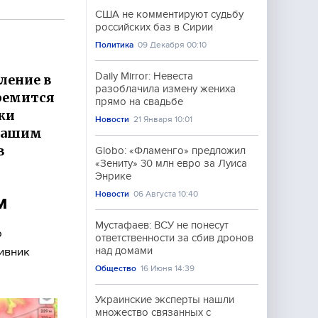
США не комментируют судьбу
российских баз в Сирии
Политика
09 Декабря 00:10
Daily Mirror: Невеста
ление в
разоблачила измену жениха
тремится
прямо на свадьбе
ки
Новости
21 Января 10:01
 нашим
в
Globo: «Фламенго» предложил
«Зениту» 30 млн евро за Луиса
Энрике
Новости
06 Августа 10:40
м
Мустафаев: ВСУ не понесут
о
ответственности за сбив дронов
ивник
над домами
Общество
16 Июня 14:39
Украинские эксперты нашли
множество связанных с