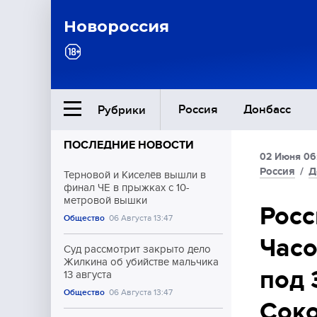
Новороссия
Россия
Донбасс
Рубрики
ПОСЛЕДНИЕ НОВОСТИ
02 Июня 06
Ближний Восток
Россия
/
Д
Терновой и Киселёв вышли в
финал ЧЕ в прыжках с 10-
метровой вышки
Общество
Росс
Общество
06 Августа 13:47
Часо
Культура
Суд рассмотрит закрыто дело
Жилкина об убийстве мальчика
под 
13 августа
Общество
06 Августа 13:47
Соко