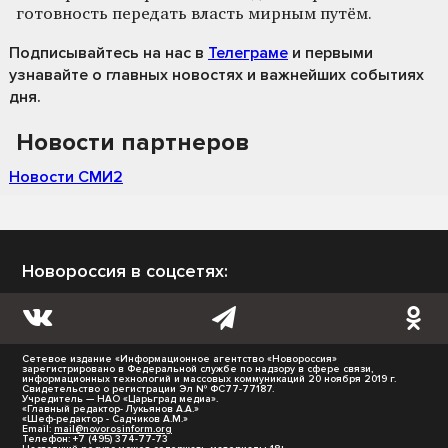
готовность передать власть мирным путём.
Подписывайтесь на нас
в
Телеграме
и первыми
узнавайте о главных новостях и важнейших событиях
дня.
Новости партнеров
Новости СМИ2
Новороссия в соцсетях:
Сетевое издание «Информационное агентство «Новороссия»
зарегистрировано в Федеральной службе по надзору в сфере связи,
информационных технологий и массовых коммуникаций 20 ноября 2019 г.
Свидетельство о регистрации Эл № ФС77-77187.
Учредитель — НАО «Царьград медиа».
«Главный редактор- Лукьянов А.А.»
«Шеф-редактор - Садчиков А.М.»
Email:
mail@novorosinform.org
Телефон: +7 (495) 374-77-73