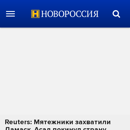
Reuters: Мятежники захватили
Дамаск, Асад покинул страну