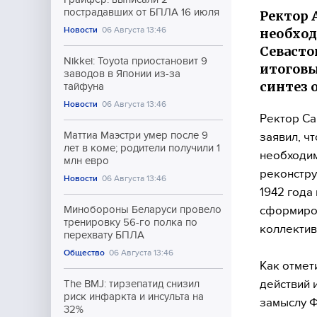
пострадавших от БПЛА 16 июля
Ректор 
Новости
06 Августа 13:46
необхо
Севасто
Nikkei: Toyota приостановит 9
итоговы
заводов в Японии из-за
синтез 
тайфуна
Новости
06 Августа 13:46
Ректор Са
Маттиа Маэстри умер после 9
заявил, ч
лет в коме; родители получили 1
необходим
млн евро
реконстру
Новости
06 Августа 13:46
1942 года
сформиров
Минобороны Беларуси провело
тренировку 56-го полка по
коллектив
перехвату БПЛА
Общество
06 Августа 13:46
Как отмет
действий 
The BMJ: тирзепатид снизил
риск инфаркта и инсульта на
замыслу Ф
32%