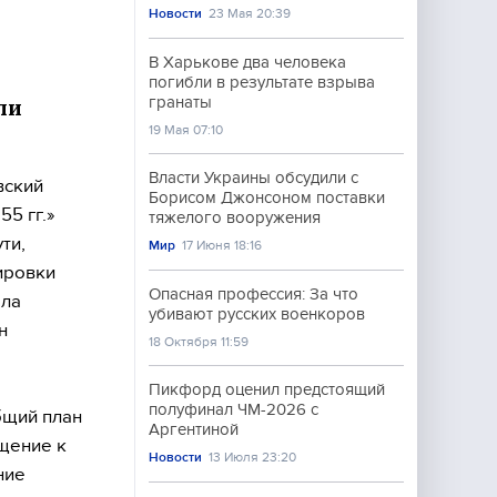
Новости
23 Мая 20:39
В Харькове два человека
погибли в результате взрыва
гранаты
ли
19 Мая 07:10
Власти Украины обсудили с
вский
Борисом Джонсоном поставки
5 гг.»
тяжелого вооружения
ти,
Мир
17 Июня 18:16
ировки
Опасная профессия: За что
ыла
убивают русских военкоров
н
18 Октября 11:59
Пикфорд оценил предстоящий
полуфинал ЧМ-2026 с
бщий план
Аргентиной
ащение к
Новости
13 Июля 23:20
ние