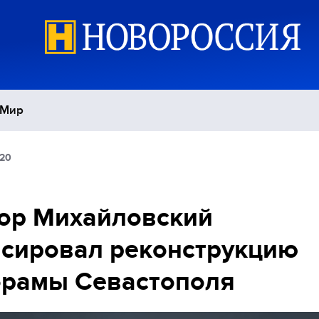
Мир
:20
Политика
С
Экономика
П
ор Михайловский
сировал реконструкцию
Спорт
орамы Севастополя