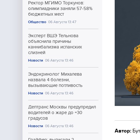
Ректор МГИМО Торкунов:
олимпиадники заняли 57-58%
бюджетных мест
Общество
06 Августа 13:47
Эксперт ВШЭ Тельнова
объяснила причины
каннибализма испанских
слизней
Новости
06 Августа 13:46
Эндокринолог Михалева
назвала 4 болезни,
вызывающие потливость
Новости
06 Августа 13:46
Дептранс Москвы предупредил
водителей о жаре до +30
градусов
Новости
06 Августа 13:46
Автор:
Бут
Грайфер: выписали 2