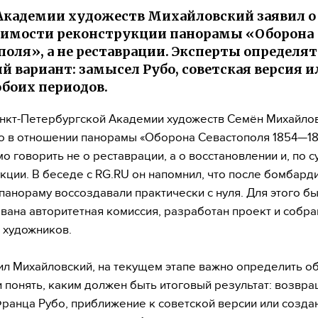
Академии художеств Михайловский заявил о
димости реконструкции панорамы «Оборона
поля», а не реставрации. Эксперты определят
й вариант: замысел Рубо, советская версия и
обоих периодов.
нкт-Петербургской Академии художеств Семён Михайло
то в отношении панорамы «Оборона Севастополя 1854—185
о говорить не о реставрации, а о восстановлении и, по су
кции. В беседе с RG.RU он напомнил, что после бомбард
 панораму воссоздавали практически с нуля. Для этого б
ана авторитетная комиссия, разработан проект и собра
 художников.
ил Михайловский, на текущем этапе важно определить о
и понять, каким должен быть итоговый результат: возвр
ранца Рубо, приближение к советской версии или созда