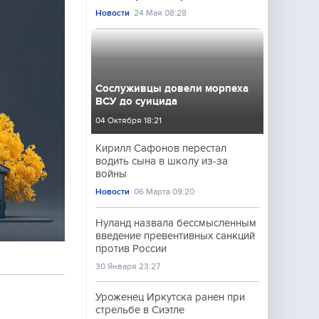
Новости
24 Мая 08:28
Сослуживцы довели морпеха
ВСУ до суицида
04 Октября 18:21
Кирилл Сафонов перестал
водить сына в школу из-за
войны
Новости
06 Марта 09:20
Нуланд назвала бессмысленным
введение превентивных санкций
против России
30 Января 23:27
Уроженец Иркутска ранен при
стрельбе в Сиэтле