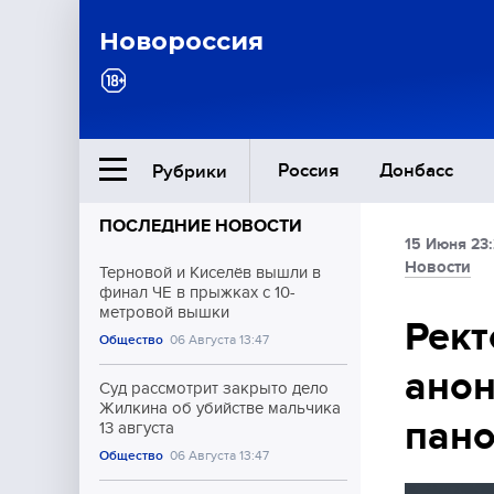
Новороссия
Россия
Донбасс
Рубрики
ПОСЛЕДНИЕ НОВОСТИ
15 Июня 23
Ближний Восток
Новости
Терновой и Киселёв вышли в
финал ЧЕ в прыжках с 10-
метровой вышки
Общество
Рект
Общество
06 Августа 13:47
анон
Культура
Суд рассмотрит закрыто дело
Жилкина об убийстве мальчика
пан
13 августа
Общество
06 Августа 13:47