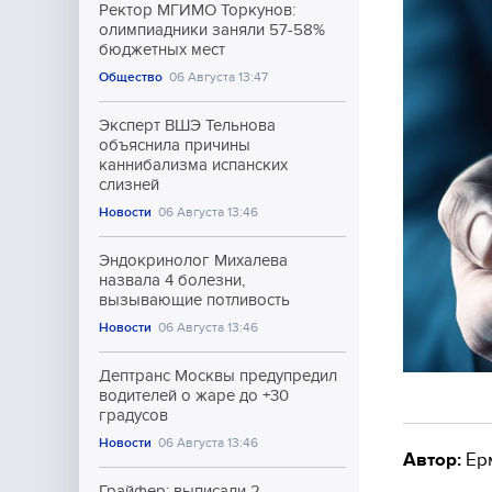
Ректор МГИМО Торкунов:
олимпиадники заняли 57-58%
бюджетных мест
Общество
06 Августа 13:47
Эксперт ВШЭ Тельнова
объяснила причины
каннибализма испанских
слизней
Новости
06 Августа 13:46
Эндокринолог Михалева
назвала 4 болезни,
вызывающие потливость
Новости
06 Августа 13:46
Дептранс Москвы предупредил
водителей о жаре до +30
градусов
Новости
06 Августа 13:46
Автор:
Ер
Грайфер: выписали 2