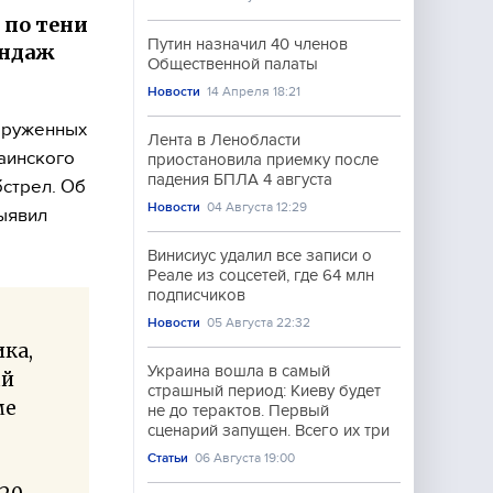
 по тени
Путин назначил 40 членов
индаж
Общественной палаты
Новости
14 Апреля 18:21
ооруженных
Лента в Ленобласти
аинского
приостановила приемку после
падения БПЛА 4 августа
стрел. Об
Новости
04 Августа 12:29
ыявил
Винисиус удалил все записи о
Реале из соцсетей, где 64 млн
подписчиков
Новости
05 Августа 22:32
ика,
Украина вошла в самый
ый
страшный период: Киеву будет
ме
не до терактов. Первый
сценарий запущен. Всего их три
Статьи
06 Августа 19:00