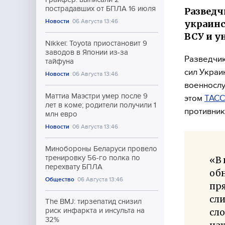
пострадавших от БПЛА 16 июля
Разведч
Новости
06 Августа 13:46
украинс
ВСУ и 
Nikkei: Toyota приостановит 9
заводов в Японии из-за
Разведчик
тайфуна
сил Украи
Новости
06 Августа 13:46
военнослу
Маттиа Маэстри умер после 9
этом
ТАСС
лет в коме; родители получили 1
противник
млн евро
Новости
06 Августа 13:46
Минобороны Беларуси провело
тренировку 56-го полка по
«В 
перехвату БПЛА
об
Общество
06 Августа 13:46
пря
сли
The BMJ: тирзепатид снизил
риск инфаркта и инсульта на
сло
32%