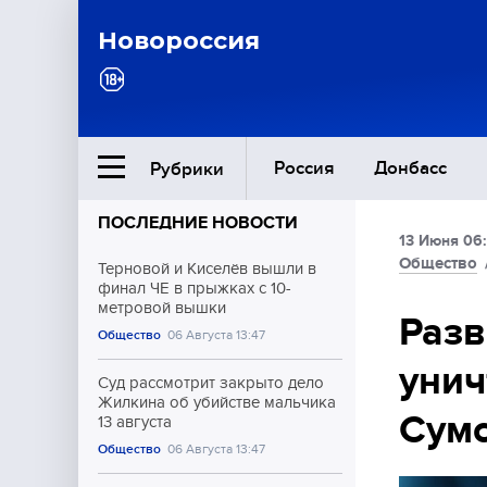
Новороссия
Россия
Донбасс
Рубрики
ПОСЛЕДНИЕ НОВОСТИ
13 Июня 06:
Ближний Восток
Общество
Терновой и Киселёв вышли в
финал ЧЕ в прыжках с 10-
метровой вышки
Общество
Разв
Общество
06 Августа 13:47
унич
Культура
Суд рассмотрит закрыто дело
Жилкина об убийстве мальчика
Сумс
13 августа
Общество
06 Августа 13:47