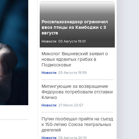
Россельхознадзор ограничил
ввоз птицы из Камбоджи с 3
августа
Новости
03 Августа 19:01
Миколог Вишневский заявил о
новых ядовитых грибах в
Подмосковье
Новости
03 Августа 19:59
Митингующие за возвращение
Федорова потребовали отставки
Кличко
Новости
27 Июля 23:57
Путин пообещал прийти на съезд
к 150-летию Союза театральных
деятелей
Новости
05 Августа 20:10