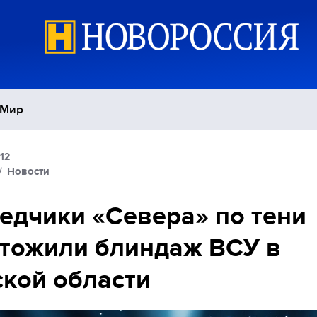
Мир
12
Политика
С
/
Новости
Экономика
П
едчики «Севера» по тени
тожили блиндаж ВСУ в
Спорт
кой области