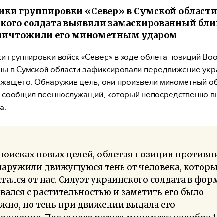
ики группировки «Север» в Сумской области
кого солдата выявили замаскированный бл
уничтожили его минометным ударом
и группировки войск «Север» в ходе облета позиций В
ны в Сумской области зафиксировали передвижение укр
жащего. Обнаружив цель, они произвели минометный об
сообщил военнослужащий, который непосредственно в
а.
поисках новых целей, облетая позиции противн
наружили движущуюся тень от человека, котор
тался от нас. Силуэт украинского солдата в фор
вался с растительностью и заметить его было
жно, но тень при движении выдала его