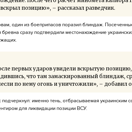
ождение. После чего расчет миномета калибра 
вскрыл позицию», – рассказал разведчик.
овам, один из боеприпасов поразил блиндаж. Посеченны
 бревна сразу подтвердили местонахождение украински
ужащих.
осле первых ударов увидели вскрытую позицию,
дившись, что там замаскированный блиндаж, с
если по нему огонь и уничтожили», – добавил о
 подчеркнул: именно тень, отбрасываемая украинским с
ентиром для ликвидации позиции ВСУ.