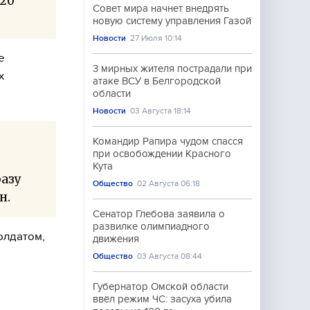
120
Совет мира начнет внедрять
новую систему управления Газой
Новости
27 Июля 10:14
е
3 мирных жителя пострадали при
х
атаке ВСУ в Белгородской
области
Новости
03 Августа 18:14
Командир Рапира чудом спасся
при освобождении Красного
Кута
разу
Общество
02 Августа 06:18
н.
Сенатор Глебова заявила о
развилке олимпиадного
олдатом,
движения
Общество
03 Августа 08:44
Губернатор Омской области
ввёл режим ЧС: засуха убила