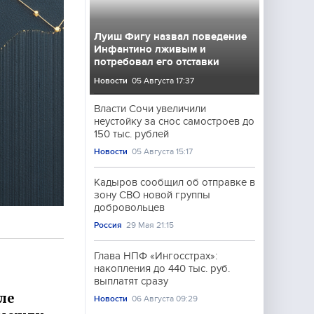
Луиш Фигу назвал поведение
Инфантино лживым и
потребовал его отставки
Новости
05 Августа 17:37
Власти Сочи увеличили
неустойку за снос самостроев до
150 тыс. рублей
Новости
05 Августа 15:17
Кадыров сообщил об отправке в
зону СВО новой группы
добровольцев
Россия
29 Мая 21:15
Глава НПФ «Ингосстрах»:
накопления до 440 тыс. руб.
выплатят сразу
ле
Новости
06 Августа 09:29