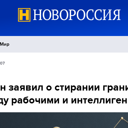
Мир
:07
Политика
С
Экономика
П
н заявил о стирании гран
у рабочими и интеллиге
Спорт