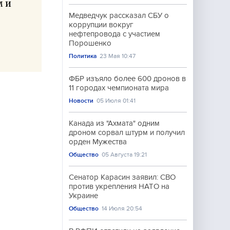
м и
Медведчук рассказал СБУ о
коррупции вокруг
нефтепровода с участием
Порошенко
Политика
23 Мая 10:47
ФБР изъяло более 600 дронов в
11 городах чемпионата мира
Новости
05 Июля 01:41
Канада из "Ахмата" одним
дроном сорвал штурм и получил
орден Мужества
Общество
05 Августа 19:21
Сенатор Карасин заявил: СВО
против укрепления НАТО на
Украине
Общество
14 Июля 20:54