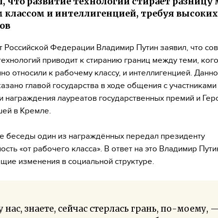
, что развитие технологий стирает разницу
 классом и интеллигенцией, требуя высоких
ов
 Российской Федерации Владимир Путин заявил, что со
технологий приводит к стиранию границ между теми, ког
но относили к рабочему классу, и интеллигенцией. Данн
азано главой государства в ходе общения с участниками
 награждения лауреатов государственных премий и Геро
ей в Кремле.
е беседы один из награждённых передал президенту
ость «от рабочего класса». В ответ на это Владимир Пути
щие изменения в социальной структуре.
у нас, знаете, сейчас стерлась грань, по-моему, 