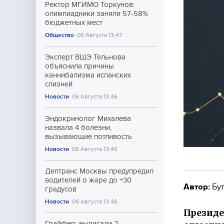
Ректор МГИМО Торкунов:
олимпиадники заняли 57-58%
бюджетных мест
Общество
06 Августа 13:47
Эксперт ВШЭ Тельнова
объяснила причины
каннибализма испанских
слизней
Новости
06 Августа 13:46
Эндокринолог Михалева
назвала 4 болезни,
вызывающие потливость
Новости
06 Августа 13:46
Дептранс Москвы предупредил
водителей о жаре до +30
Автор:
Бут
градусов
Новости
06 Августа 13:46
Президе
Грайфер: выписали 2