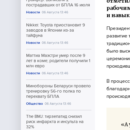
отметил
пострадавших от БПЛА 16 июля
рабочим
Новости
06 Августа 13:46
и навык
Nikkei: Toyota приостановит 9
Президент
заводов в Японии из-за
развитие 
тайфуна
традицион
Новости
06 Августа 13:46
было выск
Маттиа Маэстри умер после 9
церемонии
лет в коме; родители получили 1
проходивш
млн евро
Новости
06 Августа 13:46
В процесс
Минобороны Беларуси провело
благодарн
тренировку 56-го полка по
происходя
перехвату БПЛА
Общество
06 Августа 13:46
The BMJ: тирзепатид снизил
риск инфаркта и инсульта на
«А 
32%