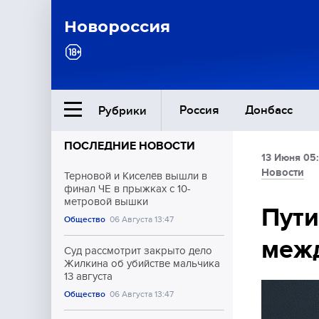
Новороссия
Россия
Донбасс
Рубрики
ПОСЛЕДНИЕ НОВОСТИ
13 Июня 05
Ближний Восток
Новости
Терновой и Киселёв вышли в
финал ЧЕ в прыжках с 10-
метровой вышки
Общество
Пути
Общество
06 Августа 13:47
межд
Культура
Суд рассмотрит закрыто дело
Жилкина об убийстве мальчика
13 августа
Общество
06 Августа 13:47