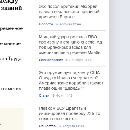
 между
Экс-посол Британии Мюррей
 знаний
назвал неравенство причиной
кризиса в Европе
Новости
02 Августа 12:44
временное
о
Мощный удар проспала ПВО:
промзону и станцию снесло. Ад
ое мнение
под Брянском: засада для
американцев в деревне Манёв
ев Труда,
Спецоперация
10 Декабря 13:00
Это оружие лучше, чем у США:
Откуда у Ирана суперракета?
Американские корабли атакуют
н отметил
плавающие "Шахеды"?
Статьи
19 Июня 11:45
Главком ВСУ Драпатый
инициировал проверку 225-го
полка после пыток
—
Общество
04 Августа 13:08