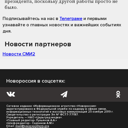
президента, поскольку другой работы просто не
было.
Подписывайтесь на нас
в
Телеграме
и первыми
узнавайте о главных новостях и важнейших событиях
дня.
Новости партнеров
Новости СМИ2
Новороссия в соцсетях:
Сетевое издание «Информационное агентство «Новороссия»
зарегистрировано в Федеральной службе по надзору в сфере связи,
информационных технологий и массовых коммуникаций 20 ноября 2019 г.
Свидетельство о регистрации Эл № ФС77-77187.
Учредитель — НАО «Царьград медиа».
«Главный редактор- Лукьянов А.А.»
«Шеф-редактор - Садчиков А.М.»
Email:
mail@novorosinform.org