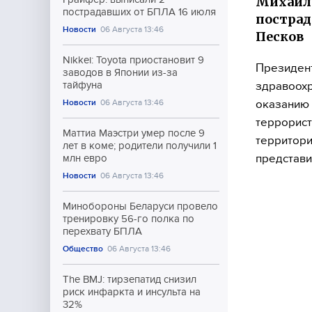
Михаил
пострадавших от БПЛА 16 июля
пострад
Новости
06 Августа 13:46
Песков
Nikkei: Toyota приостановит 9
Президент
заводов в Японии из-за
здравоох
тайфуна
оказанию 
Новости
06 Августа 13:46
террорист
Маттиа Маэстри умер после 9
территори
лет в коме; родители получили 1
представи
млн евро
Новости
06 Августа 13:46
Минобороны Беларуси провело
тренировку 56-го полка по
перехвату БПЛА
Общество
06 Августа 13:46
The BMJ: тирзепатид снизил
риск инфаркта и инсульта на
32%