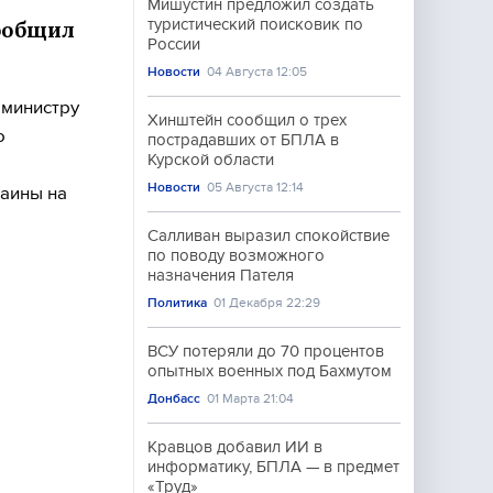
Мишустин предложил создать
туристический поисковик по
сообщил
России
Новости
04 Августа 12:05
 министру
Хинштейн сообщил о трех
о
пострадавших от БПЛА в
Курской области
Новости
05 Августа 12:14
аины на
Салливан выразил спокойствие
по поводу возможного
назначения Пателя
Политика
01 Декабря 22:29
ВСУ потеряли до 70 процентов
опытных военных под Бахмутом
Донбасс
01 Марта 21:04
Кравцов добавил ИИ в
информатику, БПЛА — в предмет
«Труд»