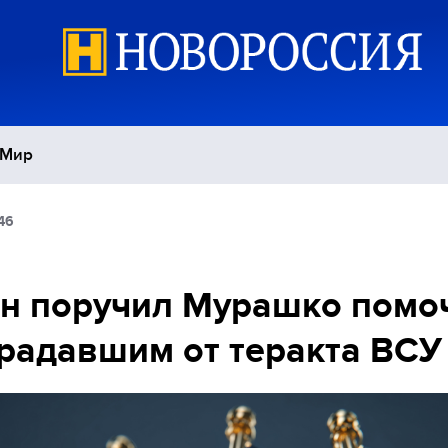
Мир
46
Политика
С
Экономика
П
н поручил Мурашко помо
радавшим от теракта ВСУ
Спорт