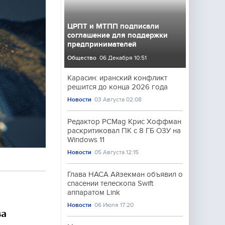
ЦРПТ и МТПП подписали
соглашение для поддержки
предпринимателей
Общество
06 Декабря 10:51
Карасин: иранский конфликт
решится до конца 2026 года
Новости
03 Августа 02:08
Редактор PCMag Крис Хоффман
раскритиковал ПК с 8 ГБ ОЗУ на
Windows 11
Новости
05 Августа 12:15
Глава НАСА Айзекман объявил о
спасении телескопа Swift
аппаратом Link
Новости
06 Июля 17:20
ва