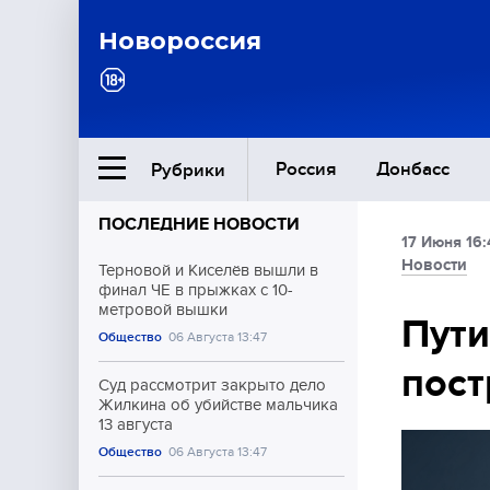
Новороссия
Россия
Донбасс
Рубрики
ПОСЛЕДНИЕ НОВОСТИ
17 Июня 16:
Ближний Восток
Новости
Терновой и Киселёв вышли в
финал ЧЕ в прыжках с 10-
метровой вышки
Общество
Пути
Общество
06 Августа 13:47
пост
Культура
Суд рассмотрит закрыто дело
Жилкина об убийстве мальчика
13 августа
Общество
06 Августа 13:47