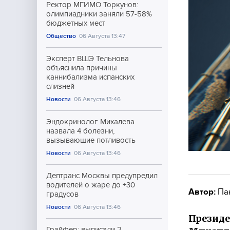
Ректор МГИМО Торкунов:
олимпиадники заняли 57-58%
бюджетных мест
Общество
06 Августа 13:47
Эксперт ВШЭ Тельнова
объяснила причины
каннибализма испанских
слизней
Новости
06 Августа 13:46
Эндокринолог Михалева
назвала 4 болезни,
вызывающие потливость
Новости
06 Августа 13:46
Дептранс Москвы предупредил
водителей о жаре до +30
Автор:
Па
градусов
Новости
06 Августа 13:46
Президе
Грайфер: выписали 2