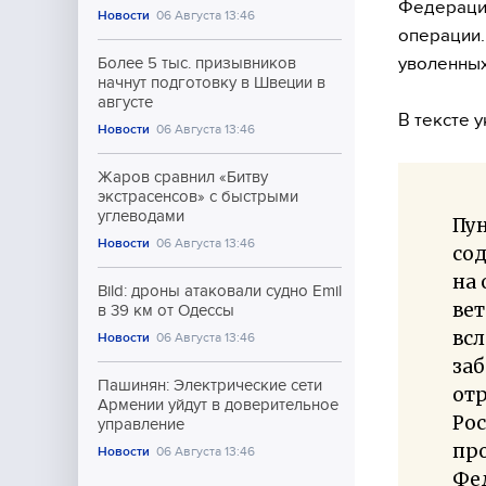
Федерации
Новости
06 Августа 13:46
операции.
уволенных
Более 5 тыс. призывников
начнут подготовку в Швеции в
августе
В тексте у
Новости
06 Августа 13:46
Жаров сравнил «Битву
экстрасенсов» с быстрыми
углеводами
Пу
Новости
06 Августа 13:46
со
на
Bild: дроны атаковали судно Emil
ве
в 39 км от Одессы
всл
Новости
06 Августа 13:46
заб
Пашинян: Электрические сети
от
Армении уйдут в доверительное
Рос
управление
про
Новости
06 Августа 13:46
Фе