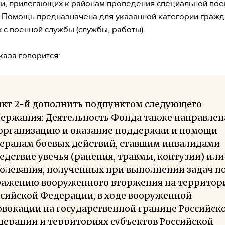
, прилегающих к районам проведения специальной вое
 Помощь предназначена для указанной категории гражд
 с военной службы (службы, работы).
каза говорится:
нкт 2-й дополнить подпунктом следующего
держания: Деятельность Фонда также направлен
 организацию и оказание поддержки и помощи
теранам боевых действий, ставшим инвалидами
едствие увечья (ранения, травмы, контузии) или
олевания, полученных при выполнении задач п
ражению вооруженного вторжения на террито
сийской Федерации, в ходе вооруженной
вокации на государственной границе Российск
дерации и территориях субъектов Российской