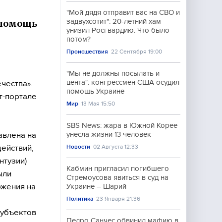
"Мой дядя отправит вас на СВО и
задвухсотит": 20-летний хам
 помощь
унизил Росгвардию. Что было
потом?
Происшествия
22 Сентября 19:00
"Мы не должны посылать и
цента": конгрессмен США осудил
чества».
помощь Украине
т-портале
Мир
13 Мая 15:50
SBS News: жара в Южной Корее
авлена на
унесла жизни 13 человек
ействий,
Новости
02 Августа 12:33
нтузии)
Кабмин пригласил погибшего
ыли
Стремоусова явиться в суд на
ржения на
Украине – Шарий
Политика
23 Января 21:36
субъектов
Педро Санчес обвинил мафию в