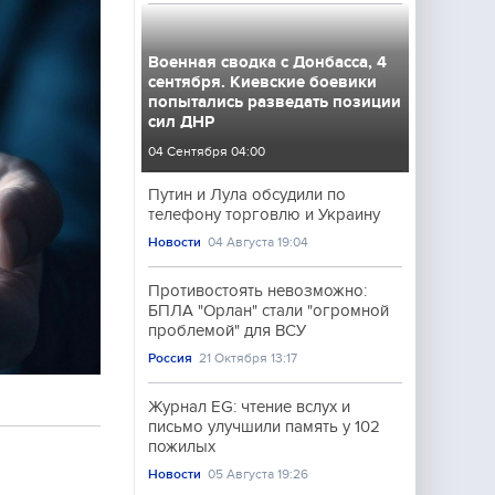
Военная сводка с Донбасса, 4
сентября. Киевские боевики
попытались разведать позиции
сил ДНР
04 Сентября 04:00
Путин и Лула обсудили по
телефону торговлю и Украину
Новости
04 Августа 19:04
Противостоять невозможно:
БПЛА "Орлан" стали "огромной
проблемой" для ВСУ
Россия
21 Октября 13:17
Журнал EG: чтение вслух и
письмо улучшили память у 102
пожилых
Новости
05 Августа 19:26