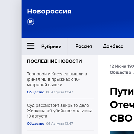
Новороссия
Россия
Донбасс
Рубрики
ПОСЛЕДНИЕ НОВОСТИ
12 Июня 19
Ближний Восток
Общество
Терновой и Киселёв вышли в
финал ЧЕ в прыжках с 10-
метровой вышки
Общество
Пути
Общество
06 Августа 13:47
Отеч
Культура
Суд рассмотрит закрыто дело
Жилкина об убийстве мальчика
СВО
13 августа
Общество
06 Августа 13:47