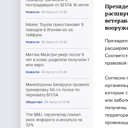
пострадавших от БПЛА 16 июля
Президе
Новости
06 Августа 13:46
расшири
ветеран
Nikkei: Toyota приостановит 9
вооруже
заводов в Японии из-за
тайфуна
Президент
Новости
06 Августа 13:46
расширяющ
Маттиа Маэстри умер после 9
Соответст
лет в коме; родители получили 1
правовой
млн евро
Новости
06 Августа 13:46
Согласно 
Минобороны Беларуси провело
организац
тренировку 56-го полка по
которые с
перехвату БПЛА
или забол
Общество
06 Августа 13:46
получены 
территори
The BMJ: тирзепатид снизил
риск инфаркта и инсульта на
провокаци
32%