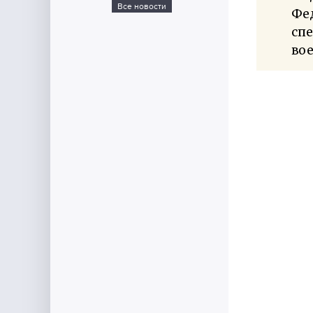
Все новости
Фе
спе
вое