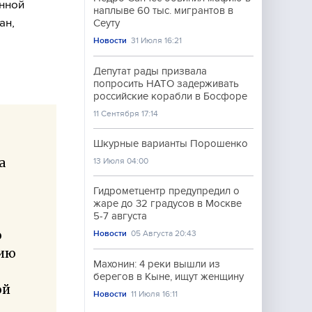
нной
наплыве 60 тыс. мигрантов в
ан,
Сеуту
Новости
31 Июля 16:21
Депутат рады призвала
попросить НАТО задерживать
российские корабли в Босфоре
11 Сентября 17:14
Шкурные варианты Порошенко
а
13 Июля 04:00
Гидрометцентр предупредил о
жаре до 32 градусов в Москве
5-7 августа
о
Новости
05 Августа 20:43
рию
Махонин: 4 реки вышли из
берегов в Кыне, ищут женщину
ой
Новости
11 Июля 16:11