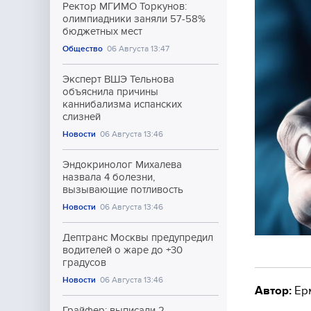
Ректор МГИМО Торкунов:
олимпиадники заняли 57-58%
бюджетных мест
Общество
06 Августа 13:47
Эксперт ВШЭ Тельнова
объяснила причины
каннибализма испанских
слизней
Новости
06 Августа 13:46
Эндокринолог Михалева
назвала 4 болезни,
вызывающие потливость
Новости
06 Августа 13:46
Дептранс Москвы предупредил
водителей о жаре до +30
градусов
Новости
06 Августа 13:46
Автор:
Ер
Грайфер: выписали 2