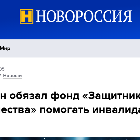
Мир
:05
Политика
С
/
Новости
Экономика
П
н обязал фонд «Защитни
ества» помогать инвалид
Спорт