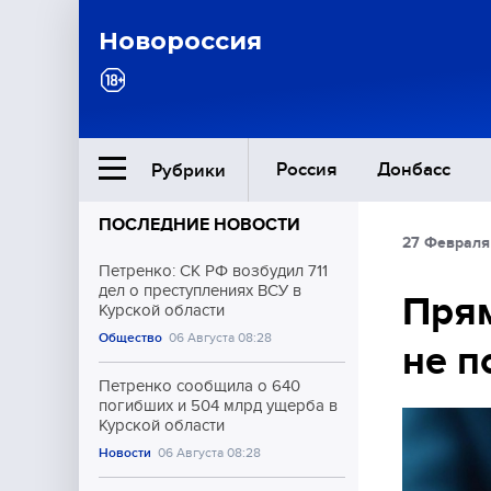
Новороссия
Россия
Донбасс
Рубрики
ПОСЛЕДНИЕ НОВОСТИ
27 Февраля
Ближний Восток
Петренко: СК РФ возбудил 711
дел о преступлениях ВСУ в
Прям
Курской области
Общество
Общество
06 Августа 08:28
не п
Культура
Петренко сообщила о 640
погибших и 504 млрд ущерба в
Курской области
Новости
06 Августа 08:28