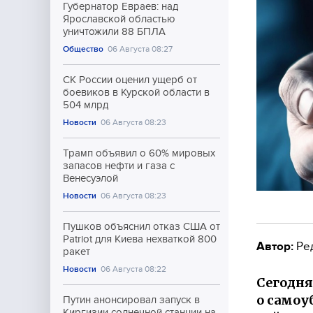
Губернатор Евраев: над
Ярославской областью
уничтожили 88 БПЛА
Общество
06 Августа 08:27
СК России оценил ущерб от
боевиков в Курской области в
504 млрд
Новости
06 Августа 08:23
Трамп объявил о 60% мировых
запасов нефти и газа с
Венесуэлой
Новости
06 Августа 08:23
Пушков объяснил отказ США от
Patriot для Киева нехваткой 800
Автор:
Ре
ракет
Новости
06 Августа 08:22
Сегодня
о самоу
Путин анонсировал запуск в
Киргизии солнечной станции на