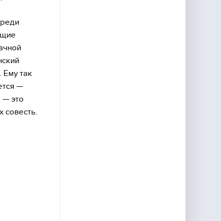
среди
ющие
начной
нский
 Ему так
ется —
 — это
 совесть.