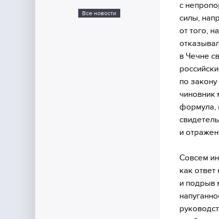
с непропо
Все новости
силы, нап
от того, 
отказывал
в Чечне с
российски
по закону
чиновник м
формула, 
свидетель
и отражен
Совсем ин
как ответ
и подрыв 
напуганно
руководст