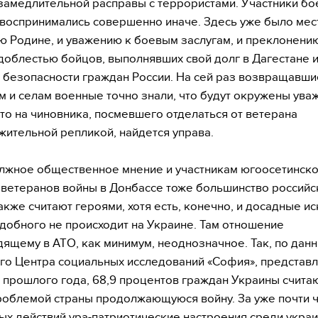
замедлительной расправы с террористами. Участники бо
воспринимались совершенно иначе. Здесь уже было мес
ю Родине, и уважению к боевым заслугам, и преклонени
доблестью бойцов, выполнявших свой долг в Дагестане 
 безопасности граждан России. На сей раз возвращавши
м и селам военные точно знали, что будут окружены ув
что на чиновника, посмевшего отделаться от ветерана
ительной репликой, найдется управа.
лжное общественное мнение и участникам югоосетинск
 ветеранов войны в Донбассе тоже большинство российс
акже считают героями, хотя есть, конечно, и досадные и
добного не происходит на Украине. Там отношение
дящему в АТО, как минимум, неоднозначное. Так, по дан
го Центра социальных исследований «София», представ
 прошлого года, 68,9 процентов граждан Украины счита
роблемой страны продолжающуюся войну. За уже почти 
ых действий ура-патриотические настроения среди укра