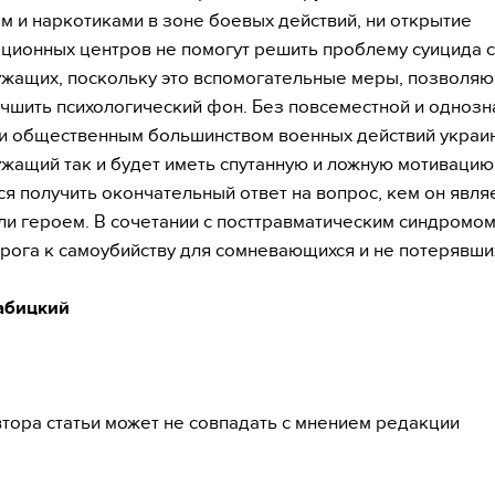
ом и наркотиками в зоне боевых действий, ни открытие
ционных центров не помогут решить проблему суицида 
жащих, поскольку это вспомогательные меры, позволя
учшить психологический фон. Без повсеместной и одноз
и общественным большинством военных действий украи
жащий так и будет иметь спутанную и ложную мотивацию.
тся получить окончательный ответ на вопрос, кем он явля
ли героем. В сочетании с посттравматическим синдромом
рога к самоубийству для сомневающихся и не потерявших
абицкий
тора статьи может не совпадать с мнением редакции