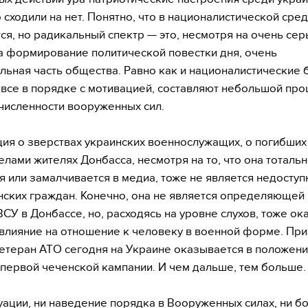
 сходили на нет. Понятно, что в националистической сре
ся, но радикальный спектр — это, несмотря на очень се
а формирование политической повестки дня, очень
льная часть общества. Равно как и националистические 
 все в порядке с мотивацией, составляют небольшой про
численности вооруженных сил.
я о зверствах украинских военнослужащих, о погибших
елами жителях Донбасса, несмотря на то, что она тоталь
я или замалчивается в медиа, тоже не является недоступ
нских граждан. Конечно, она не является определяющей
ВСУ в Донбассе, но, расходясь на уровне слухов, тоже о
влияние на отношение к человеку в военной форме. При
етеран АТО сегодня на Украине оказывается в положен
 первой чеченской кампании. И чем дальше, тем больше.
туации, ни наведение порядка в Вооруженных силах, ни б