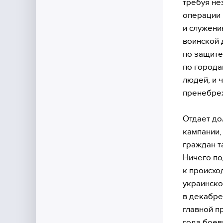
требуя не
операции 
и служени
воинской 
по защите
по города
людей, и 
пренебреж
Отдает до
кампании,
граждан т
Ничего по
к происхо
украинско
в декабре
главной п
года боев