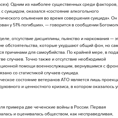
 всех). Одним из наиболее существенных среди факторов,
 с суицидом, оказался «состояние алкогольного
тического опьянения во время совершения суицида». Он
ван у 51% погибших», — говорится в сообщении Богомол
деле, отсутствие дисциплины, пьянство и наркомания — э
е обстоятельства, которые ухудшают общий фон, но сам
ся причинами для самоубийства. По крайней мере, в по
ве случаев. Точно также и отсутствие необходимой
ционной помощи военнослужащим, вернувшимся с фрон
вязано со статистикой случаев суицида.
ческое состояние ветеранов АТО является лишь проекц
духовного и ценностного кризиса, в котором оказалось 
.
ля примера две чеченские войны в России. Первая
алась и оценивалась обществом, как несправедливая,