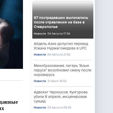
97 пострадавших выписались
после отравления на базе в
Ставрополье
Новости
04 Августа 17:36
Абдель-Азиз допустил переход
Усмана Нурмагомедова в UFC
Новости
04 Августа 21:56
Минобразования: лагерь "Алые
паруса" возобновил смену после
норовируса
Новости
21 Июня 16:02
Адвокат Черноусов: Кунгурова
убили 8 апреля, инсценировав
 данные
суицид
ых
Новости
03 Августа 08:49