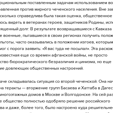
рциональным поставленным задачам использованием в
равленная против мирного чеченского населения. Вне за
насколько справедлива была такая оценка, общественное
ось видеть в ветеранах героев, защитников Родины, ис
вященный долг. В результате возвращавшиеся с Кавказа
е военные, пытавшиеся в своих регионах получить поло
 льготы, часто оказывались в положении изгоев, которы
ог с порога заявить: «Я вас туда не посылал». Эта расхо
известная еще со времен афганской войны, не просто
ство бюрократического безразличия и цинизма, но еще
ие довлеющих общественных настроений.
аче складывалась ситуация со второй чеченской. Она на
 на теракты — вторжение групп Басаева и Хаттаба в Дагес
многоэтажных домов в Москве и Волгодонске. На сей ра
е общество полностью одобряло решение российского
ва и даже, более того, было настроено куда решительнее