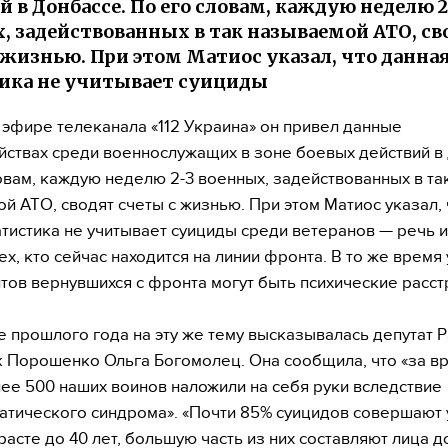
й в Донбассе. По его словам, каждую неделю 2
, задействованных в так называемой АТО, св
 жизнью. При этом Матиос указал, что данна
ика не учитывает суициды
 эфире телеканала «112 Украина» он привел данные
йствах среди военнослужащих в зоне боевых действий в
овам, каждую неделю 2-3 военных, задействованных в та
й АТО, сводят счеты с жизнью. При этом Матиос указал, 
атистика не учитывает суициды среди ветеранов — речь 
ех, кто сейчас находится на линии фронта. В то же время
тов вернувшихся с фронта могут быть психические расст
е прошлого года на эту же тему высказывалась депутат 
к Порошенко Ольга Богомолец. Она сообщила, что «за в
ее 500 наших воинов наложили на себя руки вследствие
атического синдрома». «Почти 85% суицидов совершают 
расте до 40 лет, большую часть из них составляют лица д