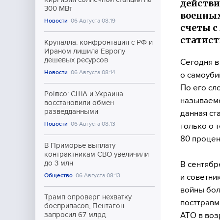
действи
300 МВт
военных
Новости
06 Августа 08:19
счеты с
статист
Крупалла: конфронтация с РФ и
Ираном лишила Европу
дешёвых ресурсов
Сегодня в
Новости
06 Августа 08:14
о самоуби
По его сл
Politico: США и Украина
называемо
восстановили обмен
разведданными
данная ст
Новости
06 Августа 08:13
только о т
80 процен
В Приморье выплату
контрактникам СВО увеличили
до 3 млн
В сентябр
Общество
06 Августа 08:13
и советни
войны бол
Трамп опроверг нехватку
посттравм
боеприпасов, Пентагон
АТО в воз
запросил 67 млрд