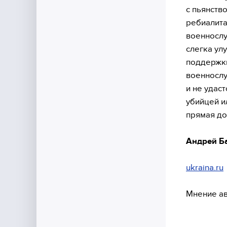
с пьянств
ребиалита
военнослу
слегка ул
поддержк
военнослу
и не удас
убийцей и
прямая до
Андрей Б
ukraina.ru
Мнение ав