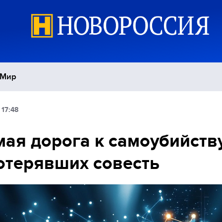
Мир
 17:48
Политика
С
ая дорога к самоубийств
Экономика
П
отерявших совесть
Спорт