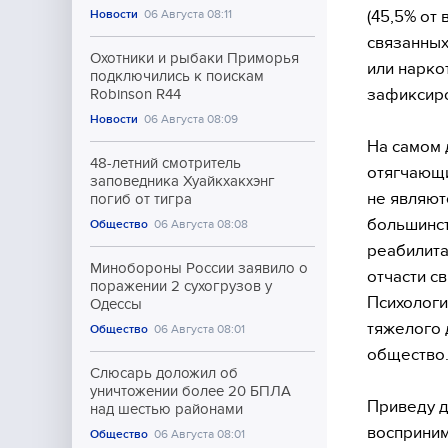
(45,5% от
Новости
06 Августа 08:11
связанных
Охотники и рыбаки Приморья
или нарко
подключились к поискам
зафиксиро
Robinson R44
Новости
06 Августа 08:09
На самом 
48-летний смотритель
отягчающи
заповедника Хуайкхакхэнг
не являют
погиб от тигра
большинст
Общество
06 Августа 08:08
реабилита
Минобороны России заявило о
отчасти с
поражении 2 сухогрузов у
Психологи
Одессы
тяжелого 
Общество
06 Августа 08:01
общество
Слюсарь доложил об
уничтожении более 20 БПЛА
Приведу д
над шестью районами
восприним
Общество
06 Августа 08:01