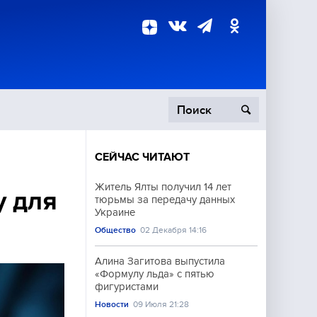
СЕЙЧАС ЧИТАЮТ
пецоперация
Житель Ялты получил 14 лет
у для
тюрьмы за передачу данных
роисшествия
Украине
Общество
02 Декабря 14:16
Алина Загитова выпустила
«Формулу льда» с пятью
фигуристами
Новости
09 Июля 21:28