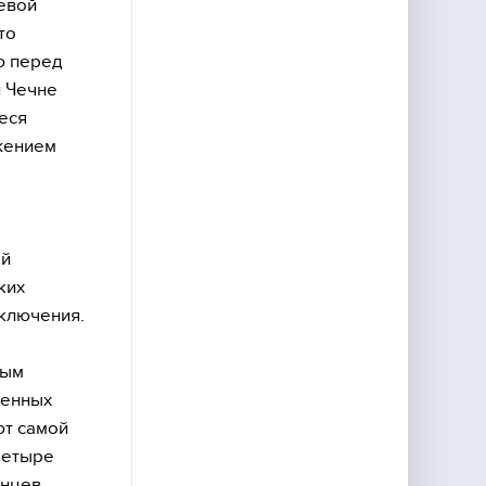
евой
то
ю перед
и Чечне
еся
ажением
ой
ких
сключения.
ным
ленных
ют самой
четыре
инцев