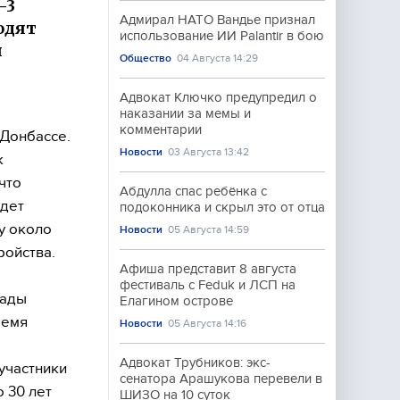
-3
Адмирал НАТО Вандье признал
одят
использование ИИ Palantir в бою
я
Общество
04 Августа 14:29
Адвокат Ключко предупредил о
наказании за мемы и
комментарии
 Донбассе.
Новости
03 Августа 13:42
к
что
Абдулла спас ребёнка с
идет
подоконника и скрыл это от отца
 у около
Новости
05 Августа 14:59
ройства.
Афиша представит 8 августа
фестиваль с Feduk и ЛСП на
Рады
Елагином острове
ремя
Новости
05 Августа 14:16
Адвокат Трубников: экс-
участники
сенатора Арашукова перевели в
о 30 лет
ШИЗО на 10 суток