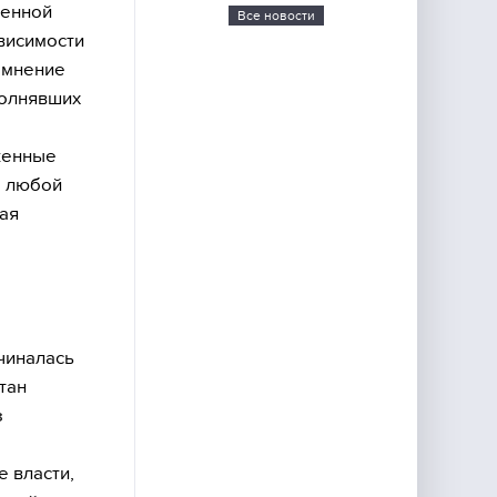
оенной
Все новости
висимости
 мнение
полнявших
женные
м любой
жая
чиналась
тан
з
 власти,