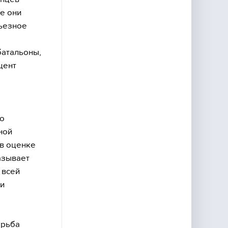
де они
рьезное
батальоны,
цент
но
ной
 в оценке
казывает
 всей
ии
орьба