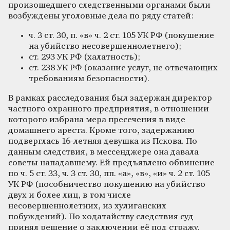
произошедшего следственными органами были
возбуждены уголовные дела по ряду статей:
ч. 3 ст. 30, п. «в» ч. 2 ст. 105 УК РФ (покушение
на убийство несовершеннолетнего);
ст. 293 УК РФ (халатность);
ст. 238 УК РФ (оказание услуг, не отвечающих
требованиям безопасности).
В рамках расследования был задержан директор
частного охранного предприятия, в отношении
которого избрана мера пресечения в виде
домашнего ареста. Кроме того, задержанию
подверглась 16-летняя девушка из Пскова. По
данным следствия, в мессенджере она давала
советы нападавшему. Ей предъявлено обвинение
по ч. 5 ст. 33, ч. 3 ст. 30, пп. «а», «в», «и» ч. 2 ст. 105
УК РФ (пособничество покушению на убийство
двух и более лиц, в том числе
несовершеннолетних, из хулиганских
побуждений). По ходатайству следствия суд
принял решение о заключении её под стражу.