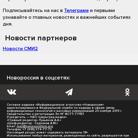
Подписывайтесь на нас
в
Телеграме
и первыми
узнавайте о главных новостях и важнейших событиях
дня.
Новости партнеров
Новости СМИ2
Новороссия в соцсетях:
Сетевое издание «Информационное агентство «Новороссия»
зарегистрировано в Федеральной службе по надзору в сфере связи,
информационных технологий и массовых коммуникаций 20 ноября 2019 г.
Свидетельство о регистрации Эл № ФС77-77187.
Учредитель — НАО «Царьград медиа».
«Главный редактор- Лукьянов А.А.»
«Шеф-редактор - Садчиков А.М.»
Email:
mail@novorosinform.org
Телефон: +7 (495) 374-77-73
Настоящий ресурс может содержать материалы 18+.
Использование любых материалов, размещённых на сайте, разрешается при