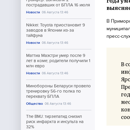
года ум
пострадавших от БПЛА 16 июля
выясняе
Новости
06 Августа 13:46
В Приморс
Nikkei: Toyota приостановит 9
муниципал
заводов в Японии из-за
тайфуна
пресс-слу
Новости
06 Августа 13:46
Маттиа Маэстри умер после 9
лет в коме; родители получили 1
В с
млн евро
ин
Новости
06 Августа 13:46
Яр
Минобороны Беларуси провело
Пре
тренировку 56-го полка по
год
перехвату БПЛА
ме
Общество
06 Августа 13:46
кон
со
The BMJ: тирзепатид снизил
риск инфаркта и инсульта на
32%