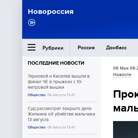
Новороссия
Россия
Донбасс
Рубрики
ПОСЛЕДНИЕ НОВОСТИ
06 Мая 06:
Ближний Восток
Новости
Терновой и Киселёв вышли в
финал ЧЕ в прыжках с 10-
метровой вышки
Общество
Прок
Общество
06 Августа 13:47
маль
Культура
Суд рассмотрит закрыто дело
Жилкина об убийстве мальчика
13 августа
Общество
06 Августа 13:47