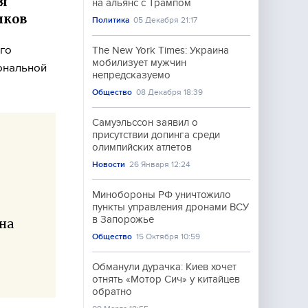
я
на альянс с Трампом
иков
Политика
05 Декабря 21:17
го
The New York Times: Украина
мобилизует мужчин
ональной
непредсказуемо
Общество
08 Декабря 18:39
Самуэльссон заявил о
присутствии допинга среди
олимпийских атлетов
Новости
26 Января 12:24
Минобороны РФ уничтожило
пункты управления дронами ВСУ
в Запорожье
 на
Общество
15 Октября 10:59
Обманули дурачка: Киев хочет
отнять «Мотор Сич» у китайцев
обратно