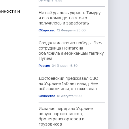
09 Марта 18:55
енности и
Не всё удалось украсть Тимуру
и его команде: на что-то
получилось и заработать
Общество
12 Февраля 23:00
Создали иллюзию победы: Экс-
сотрудница Пентагона
объяснила американцам тактику
Путина
Россия
04 Января 16:50
Достоевский предсказал СВО
на Украине 150 лет назад. Чем
всё закончится, он тоже знал
Общество
01 Августа 11:00
Испания передала Украине
новую партию танков,
бронетранспортеров и
грузовиков