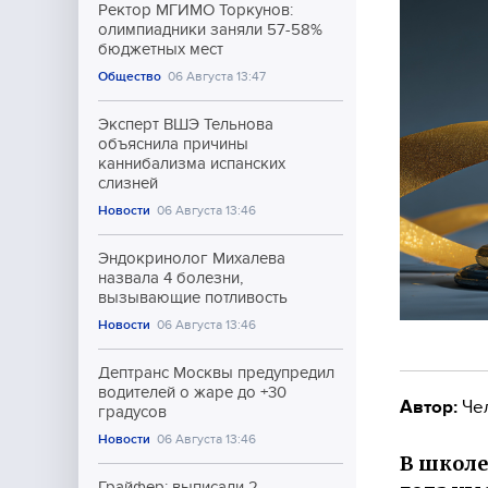
Ректор МГИМО Торкунов:
олимпиадники заняли 57-58%
бюджетных мест
Общество
06 Августа 13:47
Эксперт ВШЭ Тельнова
объяснила причины
каннибализма испанских
слизней
Новости
06 Августа 13:46
Эндокринолог Михалева
назвала 4 болезни,
вызывающие потливость
Новости
06 Августа 13:46
Дептранс Москвы предупредил
водителей о жаре до +30
Автор:
Че
градусов
Новости
06 Августа 13:46
В школе
Грайфер: выписали 2