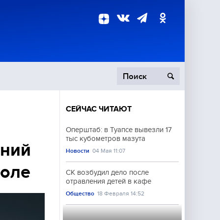
СЕЙЧАС ЧИТАЮТ
пецоперация
Оперштаб: в Туапсе вывезли 17
тыс кубометров мазута
роисшествия
тний
Новости
04 Мая 11:07
коле
СК возбудил дело после
отравления детей в кафе
Общество
18 Февраля 14:52