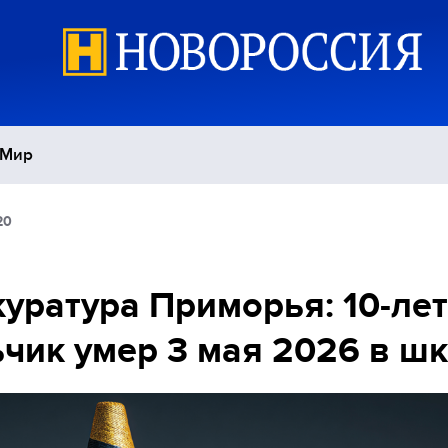
Мир
20
Политика
С
Экономика
П
уратура Приморья: 10-ле
чик умер 3 мая 2026 в ш
Спорт