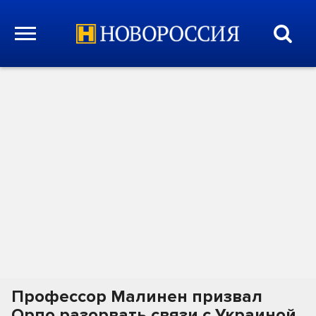
Профессор Малинен призвал
Орпо разорвать связи с Украиной