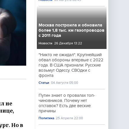
Москва построила и обновила
более 1,8 тыс. км газопроводов
с 2011 года
Новости
26 Декабря 13:22
"Никто не ожидал": Крупнейший
обвал обороны впервые с 2022
года. В США признали: Русские
возьмут Одессу. СВОдки с
фронта
Статьи
04 Августа 05:00
Путин знает о провалах топ-
чиновников. Почему нет
ыл не
отставок? Есть две веские
нице,
причины
Политика
25 Апреля 22:00
ург. Но в