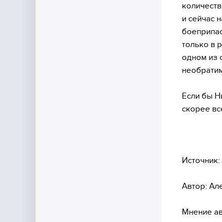
количеств
и сейчас 
боеприпас
только в 
одном из 
необратим
Если бы Н
скорее вс
Источник:
Автор: Ал
Мнение ав