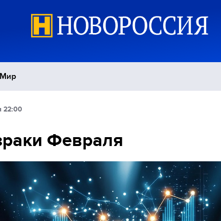
Мир
я 22:00
Политика
С
зраки Февраля
Экономика
П
Спорт