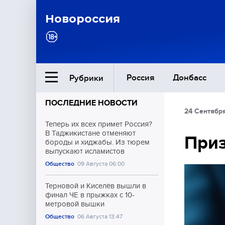
Новороссия
Россия
Донбасс
Рубрики
ПОСЛЕДНИЕ НОВОСТИ
24 Сентябр
Ближний Восток
Теперь их всех примет Россия?
В Таджикистане отменяют
При
бороды и хиджабы. Из тюрем
Общество
выпускают исламистов
Общество
09 Августа 06:00
Культура
Терновой и Киселёв вышли в
финал ЧЕ в прыжках с 10-
метровой вышки
Общество
06 Августа 13:47