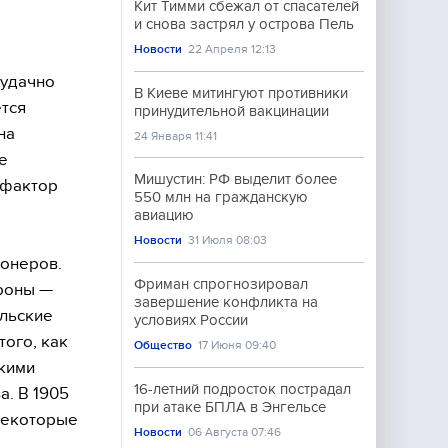
Кит Тимми сбежал от спасателей
и снова застрял у острова Пель
Новости
22 Апреля 12:13
 удачно
В Киеве митингуют противники
тся
принудительной вакцинации
на
24 Января 11:41
е
Мишустин: РФ выделит более
 фактор
550 млн на гражданскую
авиацию
Новости
31 Июля 08:03
ионеров.
Фриман спрогнозировал
ороны —
завершение конфликта на
ильские
условиях России
ого, как
Общество
17 Июня 09:40
скими
16-летний подросток пострадал
. В 1905
при атаке БПЛА в Энгельсе
 некоторые
Новости
06 Августа 07:46