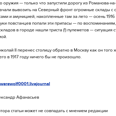
о оружия — только что запустили дорогу из Романова-н
начали вывозить на Северный фронт огромные склады с
ами и амуницией, накопленные там за лето — осень 1916 
руки повстанцев попали эти припасы — по воспоминаниям,
складов в городе нашли триста (!) пулеметов — ситуация с
ой.
иколай II перенес столицу обратно в Москву как он того 
его в 1917 году ничего бы не произошло.
werewolf0001.livejournal
ександр Афанасьев
тора статьи может не совпадать с мнением редакции