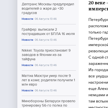
20 веке
Дептранс Москвы предупредил
имперс
водителей о жаре до +30
градусов
Новости
06 Августа 13:46
Петербург
расположе
Грайфер: выписали 2
только га
пострадавших от БПЛА 16 июля
Петербург
Новости
06 Августа 13:46
имперской
Nikkei: Toyota приостановит 9
революцио
заводов в Японии из-за
С одной с
тайфуна
зараженны
Новости
06 Августа 13:46
Из города
все ухудш
Маттиа Маэстри умер после 9
лет в коме; родители получили 1
настроени
млн евро
еще Алекс
Новости
06 Августа 13:46
немцами и
там вспых
Минобороны Беларуси провело
тренировку 56-го полка по
местности