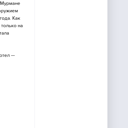
а-Мурмане
 оружием
года. Как
 только на
тала
хотел —