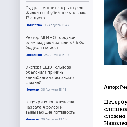
Суд рассмотрит закрыто дело
Жилкина об убийстве мальчика
13 августа
Общество
06 Августа 13:47
Ректор МГИМО Торкунов:
олимпиадники заняли 57-58%
бюджетных мест
Общество
06 Августа 13:47
Эксперт ВШЭ Тельнова
объяснила причины
каннибализма испанских
слизней
Автор:
Ре
Новости
06 Августа 13:46
Петербу
Эндокринолог Михалева
назвала 4 болезни,
слишком
вызывающие потливость
сложно 
Новости
06 Августа 13:46
Наполеон