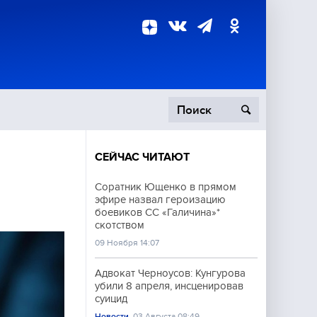
СЕЙЧАС ЧИТАЮТ
пецоперация
Соратник Ющенко в прямом
эфире назвал героизацию
роисшествия
боевиков СС «Галичина»*
скотством
09 Ноября 14:07
Адвокат Черноусов: Кунгурова
убили 8 апреля, инсценировав
суицид
Новости
03 Августа 08:49