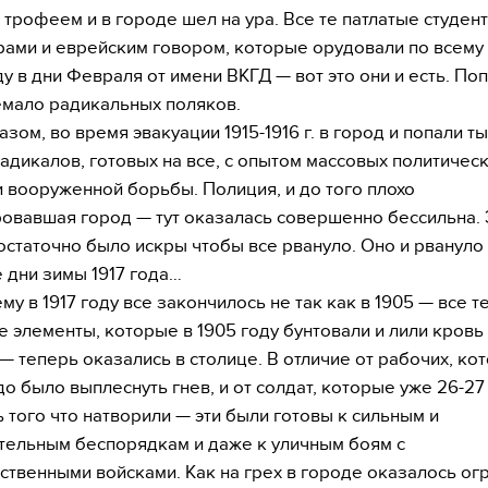
трофеем и в городе шел на ура. Все те патлатые студент
ами и еврейским говором, которые орудовали по всему
у в дни Февраля от имени ВКГД — вот это они и есть. Поп
емало радикальных поляков.
зом, во время эвакуации 1915-1916 г. в город и попали т
адикалов, готовых на все, с опытом массовых политичес
и вооруженной борьбы. Полиция, и до того плохо
овавшая город — тут оказалась совершенно бессильна. 
достаточно было искры чтобы все рвануло. Оно и рвануло
 дни зимы 1917 года…
му в 1917 году все закончилось не так как в 1905 — все т
е элементы, которые в 1905 году бунтовали и лили кровь
— теперь оказались в столице. В отличие от рабочих, ко
до было выплеснуть гнев, и от солдат, которые уже 26-2
ь того что натворили — эти были готовы к сильным и
ельным беспорядкам и даже к уличным боям с
ственными войсками. Как на грех в городе оказалось о