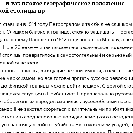
 — и так плохое географическое положение
кой столицы пр
, ставший в 1914 году Петроградом и так был не слишком
н. Слишком близко к границе, сложно защищать — остае
дать, почему Наполеон в 1812 году пошел на Москву, а не 
. Но в 20 веке — и так плохое географическое положени
 столицы превратилось в самостоятельный и серьезный
нной опасности.
тороны — финны, жаждущие независимости, а некоторые
е марксизмом, но все готовы прятать русских революц
 до финской границы можно дойти пешком. С другой ст
ающаяся ситуация в Прибалтике. Первоначально русоф
я аборигенных народов сменились русофобскими после т
андр II не захотел ссориться с влиятельными прибалтий
 отменить средневековые порядки немецкого господства
нула настоящая война с убийствами, сожжением усадеб,
 правительство не контролировало месяцами. Появились