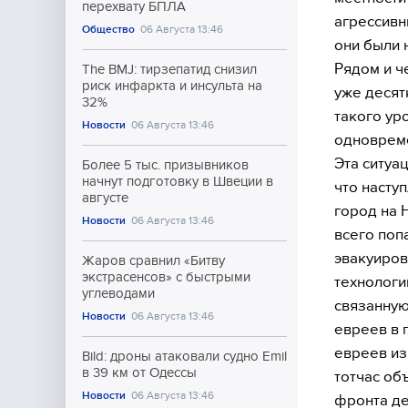
перехвату БПЛА
агрессивн
Общество
06 Августа 13:46
они были 
Рядом и ч
The BMJ: тирзепатид снизил
риск инфаркта и инсульта на
уже десят
32%
такого ур
Новости
06 Августа 13:46
одновреме
Эта ситуа
Более 5 тыс. призывников
начнут подготовку в Швеции в
что насту
августе
город на 
Новости
06 Августа 13:46
всего поп
эвакуиров
Жаров сравнил «Битву
экстрасенсов» с быстрыми
технологи
углеводами
связанную
Новости
06 Августа 13:46
евреев в 
евреев из
Bild: дроны атаковали судно Emil
в 39 км от Одессы
тотчас об
Новости
06 Августа 13:46
фронта де