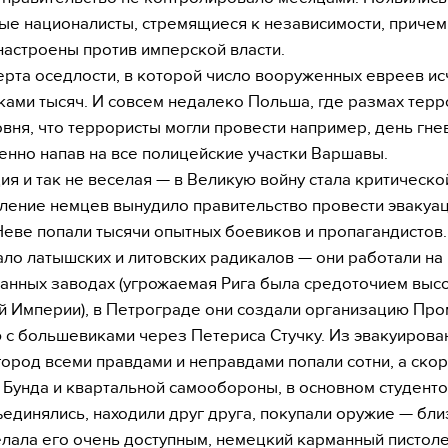
ые националисты, стремящиеся к независимости, причем
настроены против имперской власти.
ерта оседлости, в которой число вооруженных евреев и
ками тысяч. И совсем недалеко Польша, где размах терр
овня, что террористы могли провести например, день гне
нно напав на все полицейские участки Варшавы.
ция и так не веселая — в Великую войну стала критическо
пление немцев вынудило правительство провести эвакуац
Неве попали тысячи опытных боевиков и пропагандистов
ало латышских и литовских радикалов — они работали на
анных заводах (угрожаемая Рига была средоточием выс
й Империи), в Петрограде они создали организацию Про
 с большевиками через Петериса Стучку. Из эвакуирова
город всеми правдами и неправдами попали сотни, а ско
 Бунда и квартальной самообороны, в основном студенто
ъединялись, находили друг друга, покупали оружие — бли
лала его очень доступным, немецкий карманный пистол