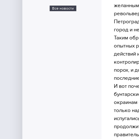
желанным 
Все новости
револьвер
Петроград
город и н
Таким обра
опытных р
действий 
контролир
порох, и 
последние
И вот поче
бунтарски
окраинам 
только на
испугалис
продолжит
правитель