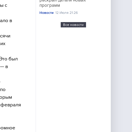
раскрыл детали новых
ы с
программ
Новости
12 Июля 21:26
ало в
Все новости
ысячи
ких
Это был
 — в
е
 по
торым
7 февраля
громное