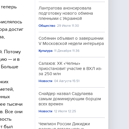
 теперь
Лантратова анонсировала
подготовку нового обмена
пленными с Украиной
счислялось
Общество
29 Июля 11:30
ора достиг
ва,
Собянин объявил о завершении
V Московской недели интерьера
Культура
11 Декабря 11:36
й. Потому
ию — и в
Салахов: ХК «Челны»
. Больше
приостановит участие в ВХЛ из-
за 250 млн
оких
Новости
04 Августа 15:51
метей,
Снайдер назвал Садулаева
нных
самым доминирующим борцом
рее тысячи
всех времен
в. Все они
Новости
12 Июля 12:25
зость
Чемпион России Дикиджи
ет был