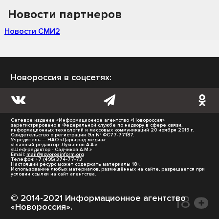
Новости партнеров
Новости СМИ2
Новороссия в соцсетях:
Сетевое издание «Информационное агентство «Новороссия»
зарегистрировано в Федеральной службе по надзору в сфере связи,
информационных технологий и массовых коммуникаций 20 ноября 2019 г.
Свидетельство о регистрации Эл № ФС77-77187.
Учредитель — НАО «Царьград медиа».
«Главный редактор- Лукьянов А.А.»
«Шеф-редактор - Садчиков А.М.»
Email:
mail@novorosinform.org
Телефон: +7 (495) 374-77-73
Настоящий ресурс может содержать материалы 18+.
Использование любых материалов, размещённых на сайте, разрешается при
условии ссылки на сайт агентства.
© 2014-2021 Информационное агентство
«Новороссия».