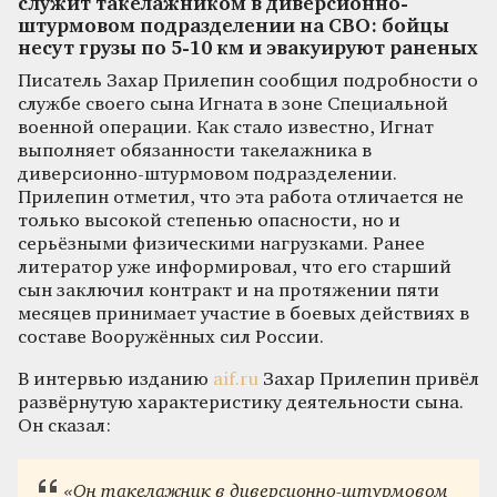
служит такелажником в диверсионно-
штурмовом подразделении на СВО: бойцы
несут грузы по 5-10 км и эвакуируют раненых
Писатель Захар Прилепин сообщил подробности о
службе своего сына Игната в зоне Специальной
военной операции. Как стало известно, Игнат
выполняет обязанности такелажника в
диверсионно-штурмовом подразделении.
Прилепин отметил, что эта работа отличается не
только высокой степенью опасности, но и
серьёзными физическими нагрузками. Ранее
литератор уже информировал, что его старший
сын заключил контракт и на протяжении пяти
месяцев принимает участие в боевых действиях в
составе Вооружённых сил России.
В интервью изданию
aif.ru
Захар Прилепин привёл
развёрнутую характеристику деятельности сына.
Он сказал:
«Он такелажник в диверсионно-штурмовом