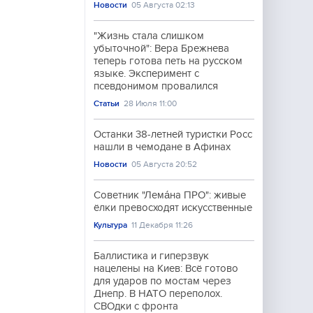
Новости
05 Августа 02:13
"Жизнь стала слишком
убыточной": Вера Брежнева
теперь готова петь на русском
языке. Эксперимент с
псевдонимом провалился
Статьи
28 Июля 11:00
Останки 38-летней туристки Росс
нашли в чемодане в Афинах
Новости
05 Августа 20:52
Советник "Лема́на ПРО": живые
ёлки превосходят искусственные
Культура
11 Декабря 11:26
Баллистика и гиперзвук
нацелены на Киев: Всё готово
для ударов по мостам через
Днепр. В НАТО переполох.
СВОдки с фронта