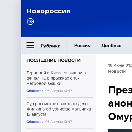
Новороссия
Россия
Донбасс
Рубрики
ПОСЛЕДНИЕ НОВОСТИ
18 Июня 01:
Ближний Восток
Новости
Терновой и Киселёв вышли в
финал ЧЕ в прыжках с 10-
метровой вышки
Общество
Пре
Общество
06 Августа 13:47
анон
Культура
Суд рассмотрит закрыто дело
Жилкина об убийстве мальчика
Омур
13 августа
Общество
06 Августа 13:47