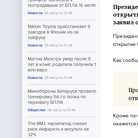
пострадавших от БПЛА 16 июля
Президе
Новости
06 Августа 13:46
открыти
заявил 
Nikkei: Toyota приостановит 9
заводов в Японии из-за
Президен
тайфуна
открытие 
Новости
06 Августа 13:46
Маттиа Маэстри умер после 9
Как сооб
лет в коме; родители получили 1
млн евро
Новости
06 Августа 13:46
Про
Минобороны Беларуси провело
тренировку 56-го полка по
отк
перехвату БПЛА
Общество
06 Августа 13:46
Кроме тог
окажется
The BMJ: тирзепатид снизил
риск инфаркта и инсульта на
32%