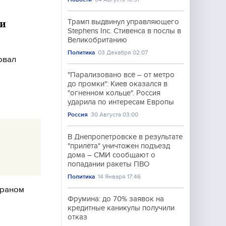
Трамп выдвинул управляющего
 и
Stephens Inc. Стивенса в послы в
Великобританию
Политика
03 Декабря 02:07
овал
"Парализовано всё – от метро
до промки": Киев оказался в
"огненном кольце". Россия
ударила по интересам Европы
Россия
30 Августа 03:00
В Днепропетровске в результате
"прилёта" уничтожен подъезд
дома – СМИ сообщают о
попадании ракеты ПВО
Политика
14 Января 17:46
Ираном
Фрумина: до 70% заявок на
кредитные каникулы получили
отказ