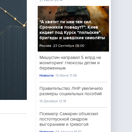
27 Июля 20:14
"А хватит ли нам там сил.
Срочников поведут?": Киев
кидает под Курск "польские"
бригады и шведские самолёты
Россия
23 Сентября 08:00
Мишустин направил 5 млрд на
мониторинг глюкозы детям и
беременным
Новости
13 Июня 11:06
Правительство ЛНР увеличило
размеры социальных пособий
19 Декабря 12:18
Психиатр Самарин объяснил
постотпускной синдром
выгоранием и тревогой
Новости
04 Августа 16:51