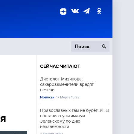
СЕЙЧАС ЧИТАЮТ
пецоперация
Диетолог Мизинова:
сахарозаменители вредят
роисшествия
печени
Новости
17 Марта 15:22
Православных там не будет: УПЦ
ня
поставила ультиматум
Зеленскому по дню
незалежности