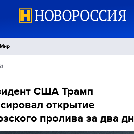
Мир
21
Политика
С
Экономика
П
зидент США Трамп
сировал открытие
Спорт
зского пролива за два д