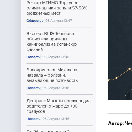
Ректор МГИМО Торкунов:
олимпиадники заняли 57-58%
бюджетных мест
Общество
06 Августа 13:47
Эксперт ВШЭ Тельнова
объяснила причины
каннибализма испанских
слизней
Новости
06 Августа 13:46
Эндокринолог Михалева
назвала 4 болезни,
вызывающие потливость
Новости
06 Августа 13:46
Дептранс Москвы предупредил
водителей о жаре до +30
градусов
Новости
06 Августа 13:46
Автор:
Че
Грайфер: выписали 2