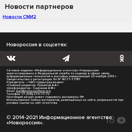
Новости партнеров
Новости СМИ2
Новороссия в соцсетях:
Сетевое издание «Информационное агентство «Новороссия»
зарегистрировано в Федеральной службе по надзору в сфере связи,
информационных технологий и массовых коммуникаций 20 ноября 2019 г.
Свидетельство о регистрации Эл № ФС77-77187.
Учредитель — НАО «Царьград медиа».
«Главный редактор- Лукьянов А.А.»
«Шеф-редактор - Садчиков А.М.»
Email:
mail@novorosinform.org
Телефон: +7 (495) 374-77-73
Настоящий ресурс может содержать материалы 18+.
Использование любых материалов, размещённых на сайте, разрешается при
условии ссылки на сайт агентства.
© 2014-2021 Информационное агентство
«Новороссия».