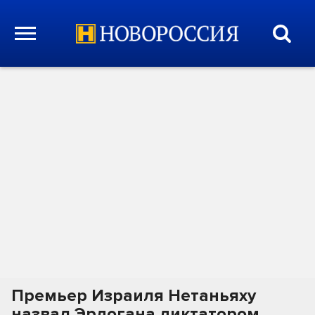
Премьер Израиля Нетаньяху
назвал Эрдогана диктатором