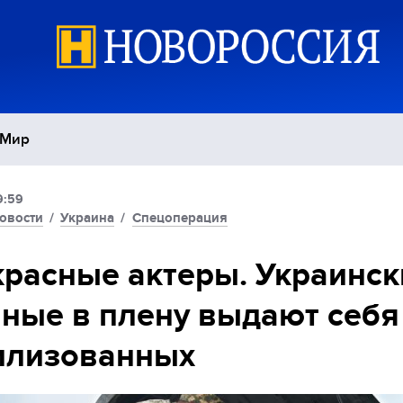
Мир
9:59
Политика
С
овости
/
Украина
/
Спецоперация
Экономика
П
расные актеры. Украинск
ные в плену выдают себя
Спорт
илизованных