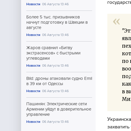
государст
Новости
06 Августа 13:46
Более 5 тыс. призывников
начнут подготовку в Швеции в
августе
"Эт
Новости
06 Августа 13:46
яв
пе
Жаров сравнил «Битву
кот
экстрасенсов» с быстрыми
углеводами
по 
Новости
06 Августа 13:46
воо
под
Bild: дроны атаковали судно Emil
как
в 39 км от Одессы
в 
Новости
06 Августа 13:46
Ми
Пашинян: Электрические сети
Армении уйдут в доверительное
управление
Украинска
Новости
06 Августа 13:46
захватить