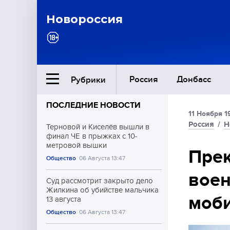
Новороссия
Россия
Донбасс
Рубрики
ПОСЛЕДНИЕ НОВОСТИ
11 Ноября 1
Ближний Восток
Россия
/
Н
Терновой и Киселёв вышли в
финал ЧЕ в прыжках с 10-
метровой вышки
Общество
Прек
Общество
06 Августа 13:47
воен
Культура
Суд рассмотрит закрыто дело
Жилкина об убийстве мальчика
моб
13 августа
Общество
06 Августа 13:47