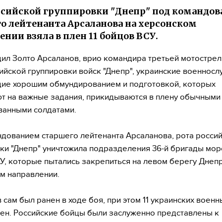
ссийской группировки "Днепр" под командо
о лейтенанта Арсаланова на херсонском
ении взяла в плен 11 бойцов ВСУ.
ил Золто Арсаланов, врио командира третьей мотостре
ийской группировки войск "Днепр", украинские военнос
ие хорошим обмундированием и подготовкой, которых
т на важные задания, прикидываются в плену обычными
ванными солдатами.
дованием старшего лейтенанта Арсаланова, рота росси
ки "Днепр" уничтожила подразделения 36-й бригады мор
У, которые пытались закрепиться на левом берегу Днепр
м направлении.
 сам был ранен в ходе боя, при этом 11 украинских воен
лен. Российские бойцы были заслуженно представлены к