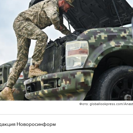
Фото: globallookpress.com/Anast
дакция Новоросинформ