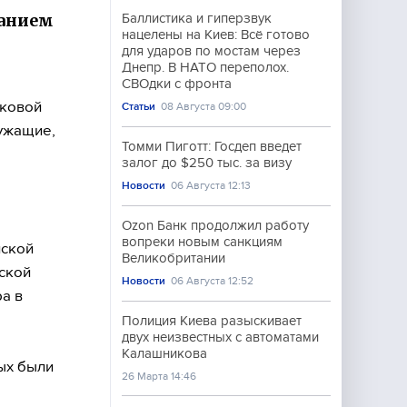
ванием
Баллистика и гиперзвук
нацелены на Киев: Всё готово
для ударов по мостам через
Днепр. В НАТО переполох.
СВОдки с фронта
лковой
Статьи
08 Августа 09:00
лужащие,
Томми Пиготт: Госдеп введет
залог до $250 тыс. за визу
Новости
06 Августа 12:13
Ozon Банк продолжил работу
вопреки новым санкциям
йской
Великобритании
ской
Новости
06 Августа 12:52
а в
Полиция Киева разыскивает
двух неизвестных с автоматами
Калашникова
ных были
26 Марта 14:46