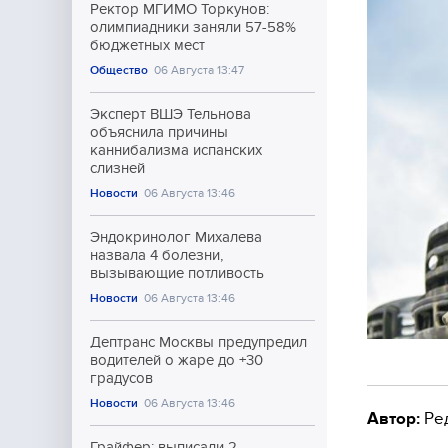
Ректор МГИМО Торкунов:
олимпиадники заняли 57-58%
бюджетных мест
Общество
06 Августа 13:47
Эксперт ВШЭ Тельнова
объяснила причины
каннибализма испанских
слизней
Новости
06 Августа 13:46
Эндокринолог Михалева
назвала 4 болезни,
вызывающие потливость
Новости
06 Августа 13:46
Дептранс Москвы предупредил
водителей о жаре до +30
градусов
Новости
06 Августа 13:46
Автор:
Ре
Грайфер: выписали 2