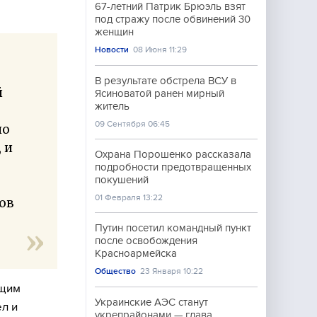
67-летний Патрик Брюэль взят
под стражу после обвинений 30
женщин
Новости
08 Июня 11:29
В результате обстрела ВСУ в
й
Ясиноватой ранен мирный
житель
09 Сентября 06:45
но
 и
Охрана Порошенко рассказала
подробности предотвращенных
покушений
01 Февраля 13:22
ов
Путин посетил командный пункт
после освобождения
Красноармейска
Общество
23 Января 10:22
ащим
Украинские АЭС станут
л и
укрепрайонами — глава