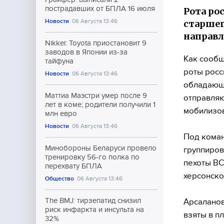
пострадавших от БПЛА 16 июля
Рота ро
Новости
06 Августа 13:46
старшег
направл
Nikkei: Toyota приостановит 9
заводов в Японии из-за
Как сообщ
тайфуна
роты росс
Новости
06 Августа 13:46
обладающ
Маттиа Маэстри умер после 9
отправляю
лет в коме; родители получили 1
мобилизо
млн евро
Новости
06 Августа 13:46
Под коман
Минобороны Беларуси провело
группиров
тренировку 56-го полка по
пехоты ВС
перехвату БПЛА
херсонско
Общество
06 Августа 13:46
The BMJ: тирзепатид снизил
Арсаланов
риск инфаркта и инсульта на
взяты в п
32%