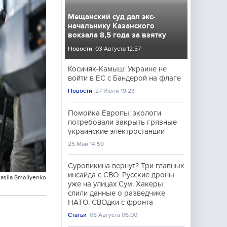
Мещанский суд дал экс-
начальнику Казанского
вокзала 8,5 года за взятку
Новости
03 Августа 12:57
Косиняк-Камыш: Украине не
войти в ЕС с Бандерой на флаге
Новости
27 Июля 19:23
Помойка Европы: экологи
потребовали закрыть грязные
украинские электростанции
25 Мая 14:59
Суровикина вернут? Три главных
инсайда с СВО. Русские дроны
asiia Smoliyenko
уже на улицах Сум. Хакеры
слили данные о разведчике
НАТО. СВОдки с фронта
Статьи
08 Августа 06:00