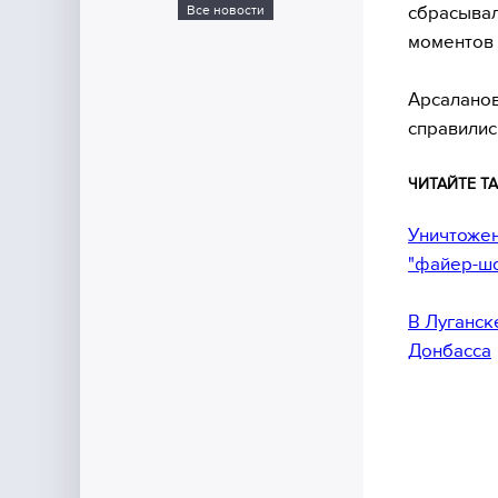
сбрасывал
Все новости
моментов 
Арсаланов
справилис
ЧИТАЙТЕ ТА
Уничтожен
"файер-шо
В Луганск
Донбасса