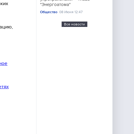
аких
"Энергоатома"
Общество
08 Июня 12:47
Все новости
уацию,
ное
етях