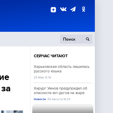
СЕЙЧАС ЧИТАЮТ
пецоперация
Харьковская область лишилась
русского языка
роисшествия
ие
25 Мая 13:19
 за
Хирург Умнов предупредил об
опасности хот-догов на жаре
Новости
05 Августа 18:23