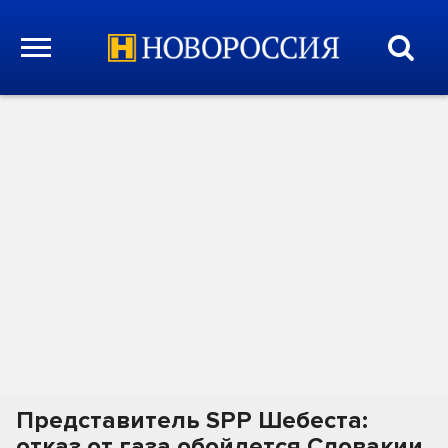
Представитель SPP Шебеста:
отказ от газа обойдется Словакии