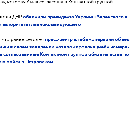
а», которая была согласована Контактной группой.
ители ДНР
обвинили президента Украины Зеленского в
ии авторитета главнокомандующего
.
 что ранее сегодня
пресс-центр штаба «операции объе
аины в своем заявлении назвал «провокацией» намере
 согласованные Контактной группой обязательства по
ию войск в Петровском
.