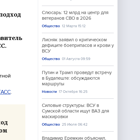
Слюсарь: 12 млрд на центр для
подход
ветеранов СВО в 2026
Общество
12 Марта 15:12
авитель
Лисняк заявил о критическом
С.
дефиците боеприпасов и крови у
ВСУ
Общество
01 Августа 09:59
Путин и Трамп проведут встречу
тной
в Будапеште: обсуждаются
маршруты
ТАСС
.
Новости
17 Октября 16:25
Силовые структуры: ВСУ в
Сумской области ищут ВАЗ для
маскировки
ход
Общество
25 Июля 06:42
ком
Владимир Еремкин объяснил,