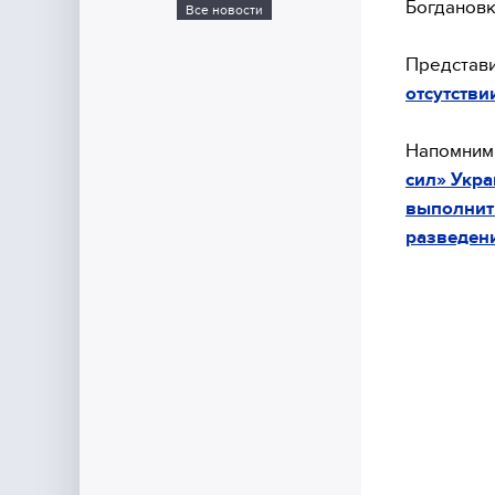
Богдановк
Все новости
Представ
отсутств
Напомним,
сил» Укр
выполнить
разведен