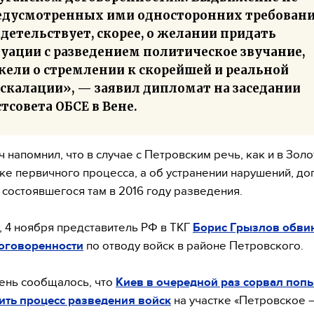
едусмотренных ими односторонних требован
детельствует, скорее, о желании придать
туации с разведением политическое звучание,
жели о стремлении к скорейшей и реальной
эскалации», — заявил дипломат на заседании
тсовета ОБСЕ в Вене.
 напомнил, что в случае с Петровским речь, как и в Золо
ске первичного процесса, а об устранении нарушений, д
 состоявшегося там в 2016 году разведения.
 4 ноября представитель РФ в ТКГ
Борис
Грызлов обви
договоренности
по отводу войск в районе Петровского.
день сообщалось, что
Киев в очередной раз сорвал поп
ить процесс разведения войск
на участке «Петровское 