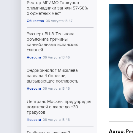
Ректор МГИМО Торкунов:
олимпиадники заняли 57-58%
бюджетных мест
Общество
06 Августа 13:47
Эксперт ВШЭ Тельнова
объяснила причины
каннибализма испанских
слизней
Новости
06 Августа 13:46
Эндокринолог Михалева
назвала 4 болезни,
вызывающие потливость
Новости
06 Августа 13:46
Дептранс Москвы предупредил
водителей о жаре до +30
градусов
Новости
06 Августа 13:46
Автор:
Ре
Грайфер: выписали 2