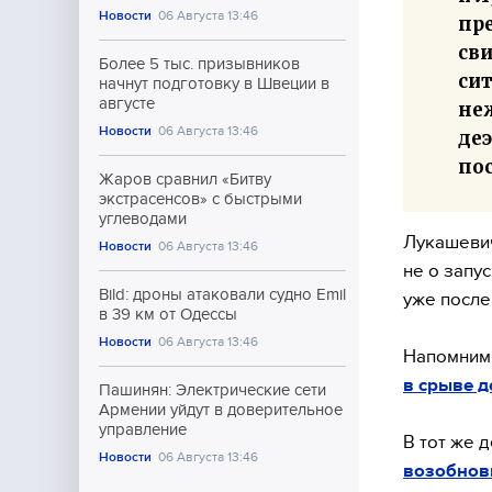
Новости
06 Августа 13:46
пр
сви
Более 5 тыс. призывников
си
начнут подготовку в Швеции в
августе
не
Новости
06 Августа 13:46
де
пос
Жаров сравнил «Битву
экстрасенсов» с быстрыми
углеводами
Лукашевич
Новости
06 Августа 13:46
не о запу
Bild: дроны атаковали судно Emil
уже после
в 39 км от Одессы
Новости
06 Августа 13:46
Напомним,
в срыве 
Пашинян: Электрические сети
Армении уйдут в доверительное
управление
В тот же 
Новости
06 Августа 13:46
возобнов