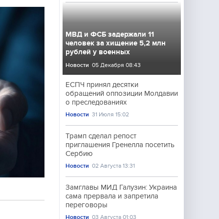
МВД и ФСБ задержали 11
человек за хищение 5,2 млн
рублей у военных
Новости
05 Декабря 08:43
ЕСПЧ принял десятки
обращений оппозиции Молдавии
о преследованиях
Новости
31 Июля 15:02
Трамп сделал репост
приглашения Гренелла посетить
Сербию
Новости
02 Августа 13:31
Замглавы МИД Галузин: Украина
сама прервала и запретила
переговоры
Новости
03 Августа 01:03