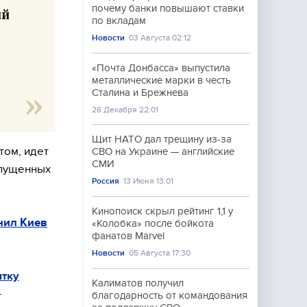
почему банки повышают ставки
ий
по вкладам
Новости
03 Августа 02:12
«Почта Донбасса» выпустила
металлические марки в честь
Сталина и Брежнева
26 Декабря 22:01
Щит НАТО дал трещину из-за
том, идет
СВО на Украине — английские
СМИ
опущенных
Россия
13 Июня 13:01
Кинопоиск скрыл рейтинг 1,1 у
нил Киев
«Колобка» после бойкота
фанатов Marvel
Новости
05 Августа 17:30
ытку
Калиматов получил
–
благодарность от командования