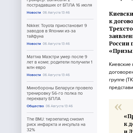
пострадавших от БПЛА 16 июля
Киевски
Новости
06 Августа 13:46
к догов
Nikkei: Toyota приостановит 9
Трехсто
заводов в Японии из-за
заявлен
тайфуна
России 
Новости
06 Августа 13:46
«Призыв
Маттиа Маэстри умер после 9
лет в коме; родители получили 1
Киевские 
млн евро
договорен
Новости
06 Августа 13:46
группе (Т
представи
Минобороны Беларуси провело
тренировку 56-го полка по
перехвату БПЛА
Общество
06 Августа 13:46
«П
The BMJ: тирзепатид снизил
к 
риск инфаркта и инсульта на
32%
и 