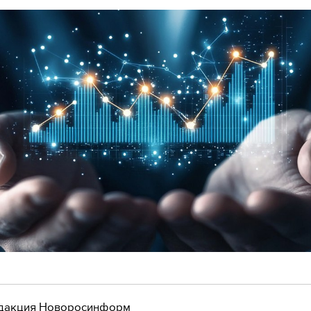
дакция Новоросинформ