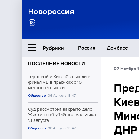
Новороссия
Россия
Донбасс
Рубрики
ПОСЛЕДНИЕ НОВОСТИ
07 Ноября 1
Ближний Восток
Терновой и Киселёв вышли в
финал ЧЕ в прыжках с 10-
Пред
метровой вышки
Общество
Общество
06 Августа 13:47
Киев
Культура
Суд рассмотрит закрыто дело
Минс
Жилкина об убийстве мальчика
13 августа
ДНР
Общество
06 Августа 13:47