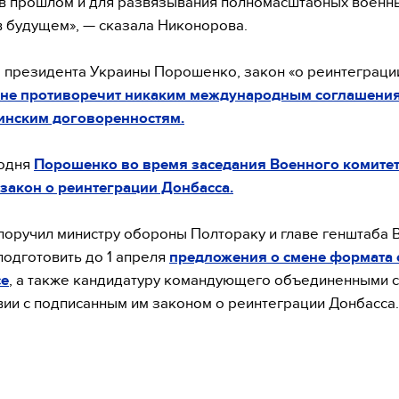
в прошлом и для развязывания полномасштабных военн
в будущем», — сказала Никонорова.
 президента Украины Порошенко, закон «о реинтеграци
 не противоречит никаким международным соглашения
инским договоренностям.
годня
Порошенко во время заседания Военного комите
закон о реинтеграции Донбасса.
поручил министру обороны Полтораку и главе генштаба 
одготовить до 1 апреля
предложения о смене формата
се
, а также кандидатуру командующего объединенными с
вии с подписанным им законом о реинтеграции Донбасса.