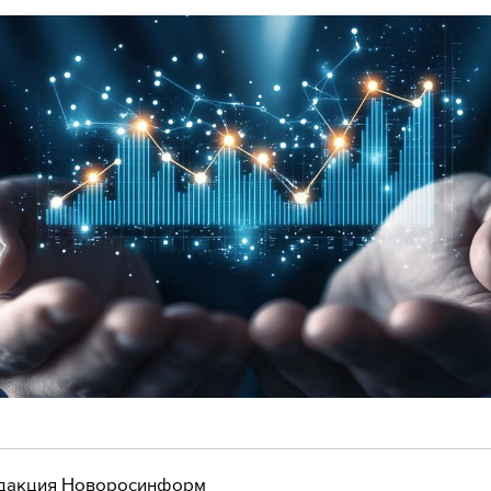
дакция Новоросинформ