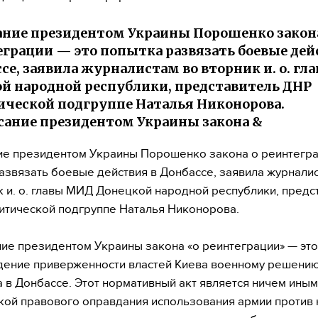
ние президентом Украины Порошенко закон
еграции — это попытка развязать боевые де
ссе, заявила журналистам во вторник и. о. г
й народной республики, представитель ДНР
ической подгруппе Наталья Никонорова.
ание президентом Украины закона &
е президентом Украины Порошенко закона о реинтегра
азвязать боевые действия в Донбассе, заявила журнали
к и. о. главы МИД Донецкой народной республики, предс
итической подгруппе Наталья Никонорова.
ие президентом Украины закона «о реинтеграции» — это
дение приверженности властей Киева военному решени
 в Донбассе. Этот нормативный акт является ничем иным
кой правового оправдания использования армии против