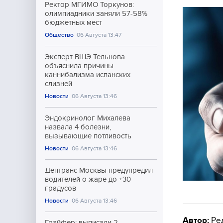
Ректор МГИМО Торкунов:
олимпиадники заняли 57-58%
бюджетных мест
Общество
06 Августа 13:47
Эксперт ВШЭ Тельнова
объяснила причины
каннибализма испанских
слизней
Новости
06 Августа 13:46
Эндокринолог Михалева
назвала 4 болезни,
вызывающие потливость
Новости
06 Августа 13:46
Дептранс Москвы предупредил
водителей о жаре до +30
градусов
Новости
06 Августа 13:46
Автор:
Ре
Грайфер: выписали 2