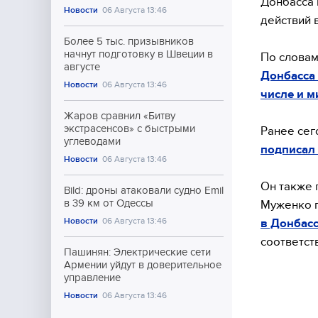
Донбасса 
Новости
06 Августа 13:46
действий 
Более 5 тыс. призывников
начнут подготовку в Швеции в
По словам
августе
Донбасса
Новости
06 Августа 13:46
числе и м
Жаров сравнил «Битву
экстрасенсов» с быстрыми
Ранее се
углеводами
подписал 
Новости
06 Августа 13:46
Он также 
Bild: дроны атаковали судно Emil
в 39 км от Одессы
Муженко п
Новости
06 Августа 13:46
в Донбас
соответст
Пашинян: Электрические сети
Армении уйдут в доверительное
управление
Новости
06 Августа 13:46