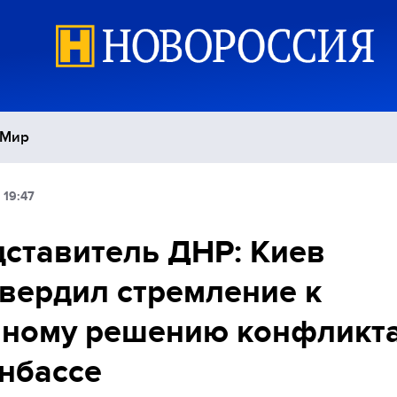
Мир
 19:47
Политика
С
ставитель ДНР: Киев
Экономика
П
вердил стремление к
Спорт
нному решению конфликт
нбассе