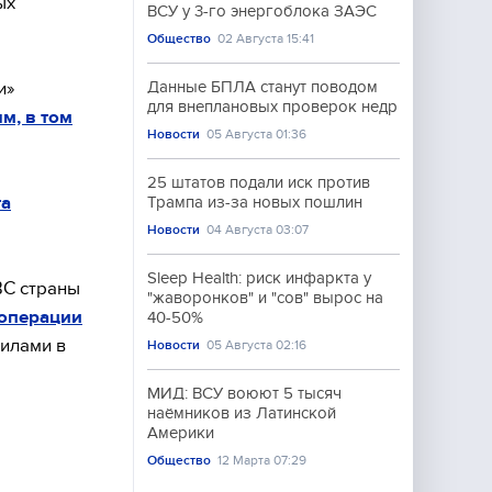
ых
ВСУ у 3-го энергоблока ЗАЭС
Общество
02 Августа 15:41
и»
Данные БПЛА станут поводом
для внеплановых проверок недр
м, в том
Новости
05 Августа 01:36
25 штатов подали иск против
та
Трампа из-за новых пошлин
Новости
04 Августа 03:07
Sleep Health: риск инфаркта у
ВС страны
"жаворонков" и "сов" вырос на
 операции
40-50%
илами в
Новости
05 Августа 02:16
МИД: ВСУ воюют 5 тысяч
наёмников из Латинской
Америки
Общество
12 Марта 07:29