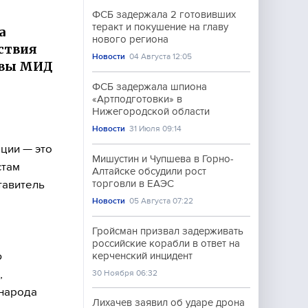
ФСБ задержала 2 готовивших
теракт и покушение на главу
а
нового региона
йствия
Новости
04 Августа 12:05
лавы МИД
ФСБ задержала шпиона
«Артподготовки» в
Нижегородской области
Новости
31 Июля 09:14
ции — это
Мишустин и Чупшева в Горно-
стам
Алтайске обсудили рост
тавитель
торговли в ЕАЭС
Новости
05 Августа 07:22
Гройсман призвал задерживать
российские корабли в ответ на
ю
керченский инцидент
,
30 Ноября 06:32
 народа
Лихачев заявил об ударе дрона