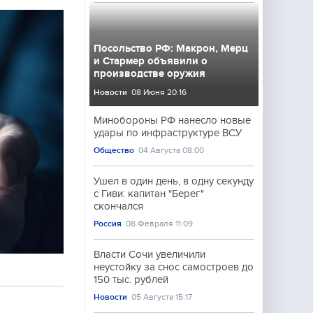
Посольство РФ: Макрон, Мерц
и Стармер объявили о
производстве оружия
Новости
08 Июня 20:16
Минобороны РФ нанесло новые
удары по инфраструктуре ВСУ
Общество
04 Августа 08:00
Ушел в один день, в одну секунду
с Гиви: капитан "Берег"
скончался
Россия
08 Февраля 11:09
Власти Сочи увеличили
неустойку за снос самостроев до
150 тыс. рублей
Новости
05 Августа 15:17