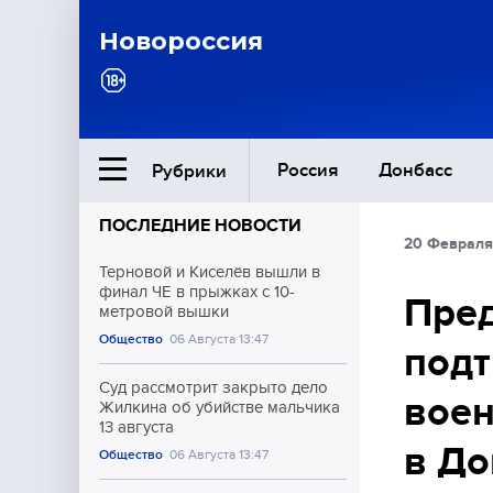
Новороссия
Россия
Донбасс
Рубрики
ПОСЛЕДНИЕ НОВОСТИ
20 Февраля
Ближний Восток
Терновой и Киселёв вышли в
финал ЧЕ в прыжках с 10-
Пред
метровой вышки
Общество
Общество
06 Августа 13:47
подт
Культура
Суд рассмотрит закрыто дело
вое
Жилкина об убийстве мальчика
13 августа
в До
Общество
06 Августа 13:47