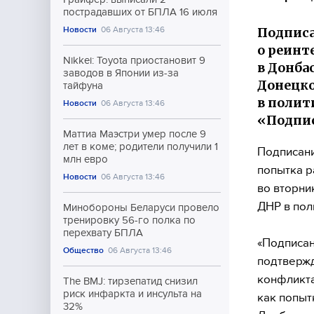
пострадавших от БПЛА 16 июля
Подписа
Новости
06 Августа 13:46
о реинт
Nikkei: Toyota приостановит 9
в Донба
заводов в Японии из-за
Донецко
тайфуна
в полит
Новости
06 Августа 13:46
«Подпис
Маттиа Маэстри умер после 9
лет в коме; родители получили 1
Подписани
млн евро
попытка р
Новости
06 Августа 13:46
во вторни
ДНР в пол
Минобороны Беларуси провело
тренировку 56-го полка по
перехвату БПЛА
«Подписан
Общество
06 Августа 13:46
подтверж
конфликта
The BMJ: тирзепатид снизил
риск инфаркта и инсульта на
как попыт
32%