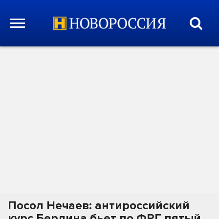
Посол Нечаев: антироссийский
курс Берлина бьет по ФРГ пятый