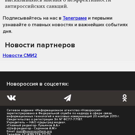
высказывались мнения о неэффективности
антироссийских санкций.
Подписывайтесь на нас
в
Телеграме
и первыми
узнавайте о главных новостях и важнейших событиях
дня.
Новости партнеров
Новости СМИ2
Новороссия в соцсетях:
Сетевое издание «Информационное агентство «Новороссия»
зарегистрировано в Федеральной службе по надзору в сфере связи,
информационных технологий и массовых коммуникаций 20 ноября 2019 г.
Свидетельство о регистрации Эл № ФС77-77187.
Учредитель — НАО «Царьград медиа».
«Главный редактор- Лукьянов А.А.»
«Шеф-редактор - Садчиков А.М.»
Email:
mail@novorosinform.org
Телефон: +7 (495) 374-77-73