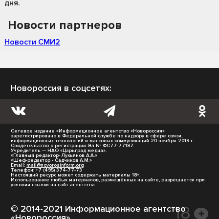
дня.
Новости партнеров
Новости СМИ2
Новороссия в соцсетях:
Сетевое издание «Информационное агентство «Новороссия»
зарегистрировано в Федеральной службе по надзору в сфере связи,
информационных технологий и массовых коммуникаций 20 ноября 2019 г.
Свидетельство о регистрации Эл № ФС77-77187.
Учредитель — НАО «Царьград медиа».
«Главный редактор- Лукьянов А.А.»
«Шеф-редактор - Садчиков А.М.»
Email:
mail@novorosinform.org
Телефон: +7 (495) 374-77-73
Настоящий ресурс может содержать материалы 18+.
Использование любых материалов, размещённых на сайте, разрешается при
условии ссылки на сайт агентства.
© 2014-2021 Информационное агентство
«Новороссия».