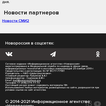
дня.
Новости партнеров
Новости СМИ2
Новороссия в соцсетях:
Сетевое издание «Информационное агентство «Новороссия»
зарегистрировано в Федеральной службе по надзору в сфере связи,
информационных технологий и массовых коммуникаций 20 ноября 2019 г.
Свидетельство о регистрации Эл № ФС77-77187.
Учредитель — НАО «Царьград медиа».
«Главный редактор- Лукьянов А.А.»
«Шеф-редактор - Садчиков А.М.»
Email:
mail@novorosinform.org
Телефон: +7 (495) 374-77-73
Настоящий ресурс может содержать материалы 18+.
Использование любых материалов, размещённых на сайте, разрешается при
условии ссылки на сайт агентства.
© 2014-2021 Информационное агентство
«Новороссия».