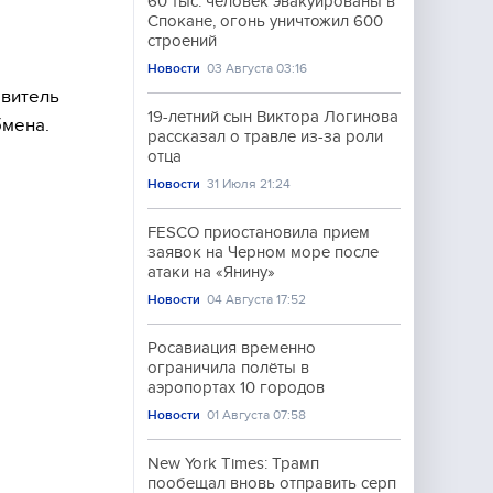
60 тыс. человек эвакуированы в
Спокане, огонь уничтожил 600
строений
Новости
03 Августа 03:16
авитель
19-летний сын Виктора Логинова
бмена.
рассказал о травле из-за роли
отца
Новости
31 Июля 21:24
FESCO приостановила прием
заявок на Черном море после
атаки на «Янину»
Новости
04 Августа 17:52
Росавиация временно
ограничила полёты в
аэропортах 10 городов
Новости
01 Августа 07:58
New York Times: Трамп
пообещал вновь отправить серп