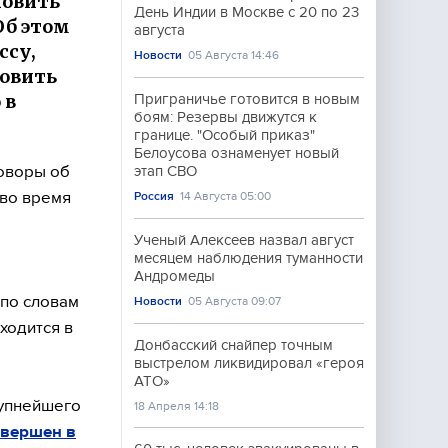
новить
День Индии в Москве с 20 по 23
Об этом
августа
ссу,
Новости
05 Августа 14:46
новить
 в
Приграничье готовится в новым
боям: Резервы движутся к
границе. "Особый приказ"
Белоусова ознаменует новый
оворы об
этап СВО
 во время
Россия
14 Августа 05:00
Ученый Алексеев назвал август
месяцем наблюдения туманности
Андромеды
 по словам
Новости
05 Августа 09:07
ходится в
Донбасский снайпер точным
выстрелом ликвидировал «героя
АТО»
рупнейшего
18 Апреля 14:18
авершен в