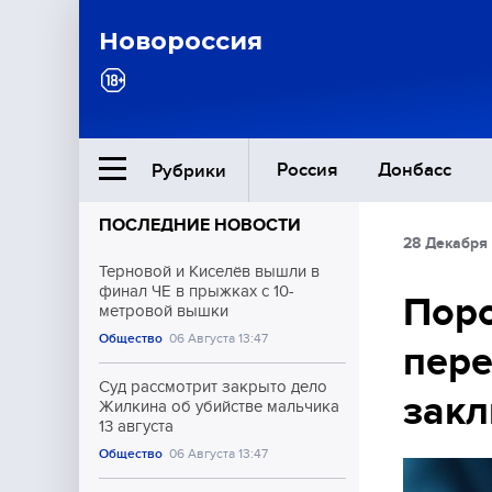
Новороссия
Россия
Донбасс
Рубрики
ПОСЛЕДНИЕ НОВОСТИ
28 Декабря 
Ближний Восток
Терновой и Киселёв вышли в
финал ЧЕ в прыжках с 10-
Пор
метровой вышки
Общество
Общество
06 Августа 13:47
пере
Культура
Суд рассмотрит закрыто дело
зак
Жилкина об убийстве мальчика
13 августа
Общество
06 Августа 13:47