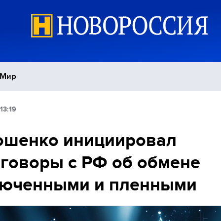
Мир
13:19
Политика
С
ошенко инициировал
Экономика
П
говоры с РФ об обмене
Спорт
люченными и пленными