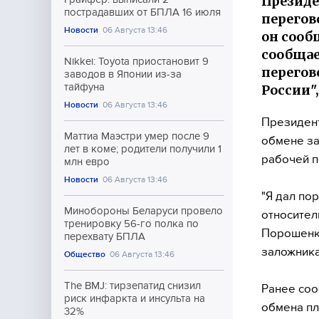
Президе
пострадавших от БПЛА 16 июля
перегов
Новости
06 Августа 13:46
он сооб
сообщае
Nikkei: Toyota приостановит 9
перегов
заводов в Японии из-за
тайфуна
России"
Новости
06 Августа 13:46
Президен
Маттиа Маэстри умер после 9
обмене за
лет в коме; родители получили 1
рабочей п
млн евро
Новости
06 Августа 13:46
"Я дал по
Минобороны Беларуси провело
относитель
тренировку 56-го полка по
Порошенко
перехвату БПЛА
заложника
Общество
06 Августа 13:46
The BMJ: тирзепатид снизил
Ранее соо
риск инфаркта и инсульта на
обмена пл
32%