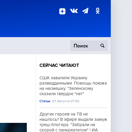
СЕЙЧАС ЧИТАЮТ
пецоперация
США завалили Украину
разведданными. Помощь похожа
роисшествия
на насмешку: "Зеленскому
сказали твёрдое "нет"
Статьи
07 Августа 07:00
Других героев на ТВ не
нашлось? В эфире выдали замуж
треш-блогера: "Забрали на
скорой с панкреатитом" | ИА