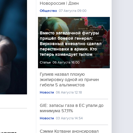
Новороссия | Дзен
Общество
07 Августа 09:00
Вместо загадочной фигуры
пришёл боевой генерал:
Верховный внезапно сделал
перестановки в армии. Кто
теперь командует тылом
Статьи
06 Августа 16:00
Гулиев назвал плохую
экипировку одной из причин
гибели 5 альпинистов
Новости
06 Августа 12:18
GIE: запасы газа в ЕС упали до
минимума 57,11%
Новости
03 Августа 14:54
Сэмми Котвани анонсировал