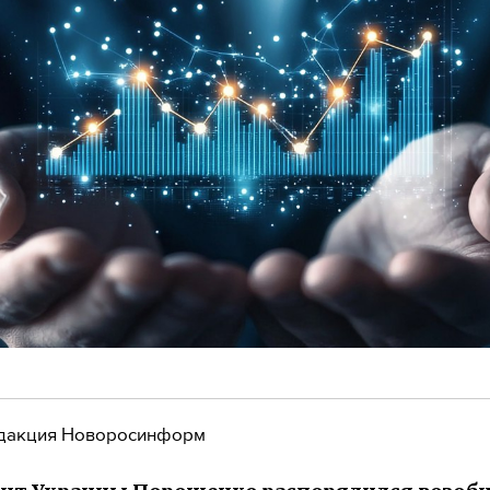
дакция Новоросинформ