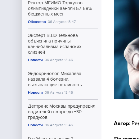
Ректор МГИМО Торкунов:
олимпиадники заняли 57-58%
бюджетных мест
Общество
06 Августа 13:47
Эксперт ВШЭ Тельнова
объяснила причины
каннибализма испанских
слизней
Новости
06 Августа 13:46
Эндокринолог Михалева
назвала 4 болезни,
вызывающие потливость
Новости
06 Августа 13:46
Дептранс Москвы предупредил
водителей о жаре до +30
градусов
Автор:
Ре
Новости
06 Августа 13:46
Грайфер: выписали 2