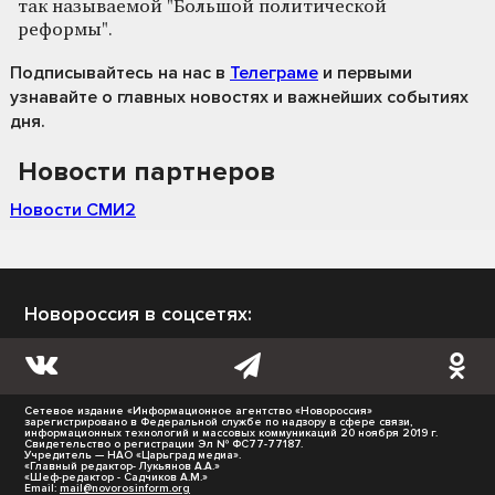
так называемой "Большой политической
реформы".
Подписывайтесь на нас
в
Телеграме
и первыми
узнавайте о главных новостях и важнейших событиях
дня.
Новости партнеров
Новости СМИ2
Новороссия в соцсетях:
Сетевое издание «Информационное агентство «Новороссия»
зарегистрировано в Федеральной службе по надзору в сфере связи,
информационных технологий и массовых коммуникаций 20 ноября 2019 г.
Свидетельство о регистрации Эл № ФС77-77187.
Учредитель — НАО «Царьград медиа».
«Главный редактор- Лукьянов А.А.»
«Шеф-редактор - Садчиков А.М.»
Email:
mail@novorosinform.org