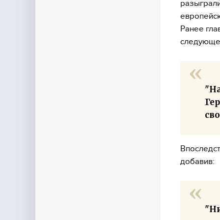
разыграли
европейск
Ранее гла
следующе
"Н
Гер
сво
Впоследст
добавив:
"Ни