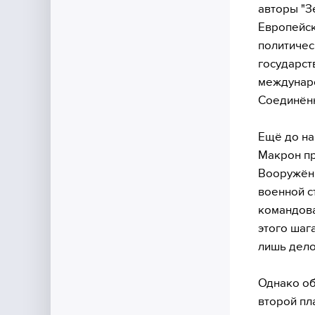
авторы "З
Европейск
политичес
государст
междунаро
Соединён
Ещё до на
Макрон пр
Вооружённ
военной с
командова
этого шаг
лишь дел
Однако об
второй пл