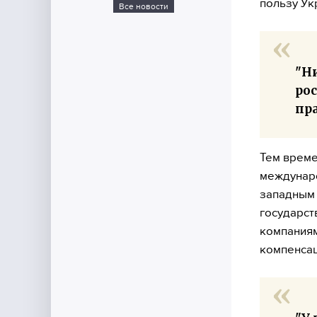
пользу Ук
Все новости
"Н
рос
пра
Тем време
междунаро
западным 
государст
компаниям
компенса