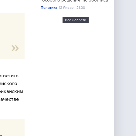
"особого решения" не обойтись
Политика
12 Января 21:00
Все новости
ответить
ийского
риканским
качестве