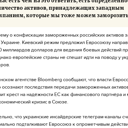
нас есть чем на это ответить, есть определенно
личество активов, принадлежащих западным
мпаниям, которые мы тоже можем заморозить
ему о конфискации замороженных российских активов 
 Украине. Киевский режим предложил Евросоюзу направи
0 миллиардов долларов для ведения боевых действий п
днако европейские страны не спешат идти на поводу у ук
оров.
нском агентстве Bloomberg сообщают, что власти Еврос
 осознают последствия передачи замороженных активов
вит крест на надёжности ЕС как финансового партнёра и
кономический кризис в Союзе.
льно, что украинские инсайдерские телеграм-каналы счи
ально подталкивают Евросоюз к опрометчивым действия