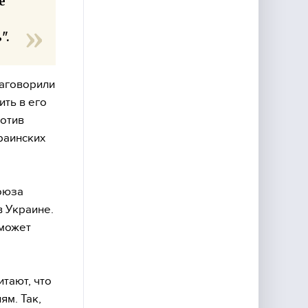
е
".
заговорили
ть в его
ротив
раинских
оюза
 Украине.
 может
тают, что
м. Так,