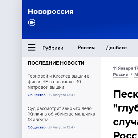
Новороссия
Россия
Донбасс
Рубрики
ПОСЛЕДНИЕ НОВОСТИ
11 Января 17
Ближний Восток
Россия
/
М
Терновой и Киселёв вышли в
финал ЧЕ в прыжках с 10-
метровой вышки
Общество
Песк
Общество
06 Августа 13:47
"глу
Культура
Суд рассмотрит закрыто дело
Жилкина об убийстве мальчика
случ
13 августа
Общество
06 Августа 13:47
Росс