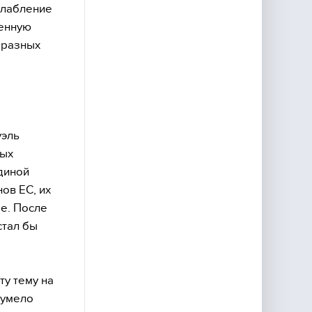
слабление
венную
 разных
уэль
ных
диной
ов ЕС, их
е. После
стал бы
ту тему на
 умело