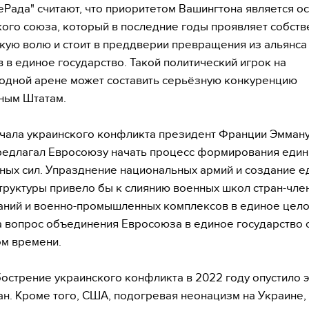
еРада" считают, что приоритетом Вашингтона является о
ого союза, который в последние годы проявляет собст
кую волю и стоит в преддверии превращения из альянса
в в единое государство. Такой политический игрок на
дной арене может составить серьёзную конкуренцию
ным Штатам.
чала украинского конфликта президент Франции Эмман
едлагал Евросоюзу начать процесс формирования еди
ых сил. Упразднение национальных армий и создание е
труктуры привело бы к слиянию военных школ стран-член
ний и военно-промышленных комплексов в единое цело
а вопрос объединения Евросоюза в единое государство 
ом времени.
острение украинского конфликта в 2022 году опустило э
ан. Кроме того, США, подогревая неонацизм на Украине,