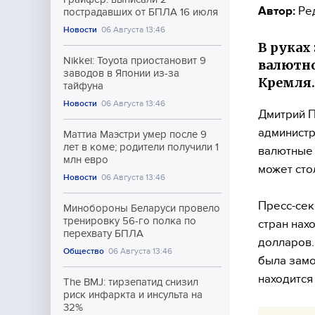
Автор:
Ре
пострадавших от БПЛА 16 июля
Новости
06 Августа 13:46
В руках
Nikkei: Toyota приостановит 9
валютно
заводов в Японии из-за
Кремля.
тайфуна
Новости
06 Августа 13:46
Дмитрий П
администр
Маттиа Маэстри умер после 9
лет в коме; родители получили 1
валютные 
млн евро
может сто
Новости
06 Августа 13:46
Пресс-сек
Минобороны Беларуси провело
тренировку 56-го полка по
стран нах
перехвату БПЛА
долларов.
Общество
06 Августа 13:46
была замо
находится
The BMJ: тирзепатид снизил
риск инфаркта и инсульта на
32%