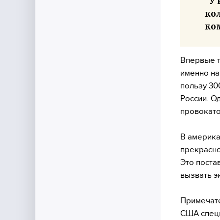
"У 
ко
ко
Впервые т
именно на
пользу 30
России. О
провокат
В америка
прекрасно
Это поста
вызвать э
Примечате
США специ