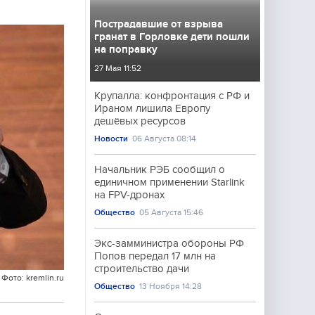
Пострадавшие от взрыва
гранат в Горловке дети пошли
на поправку
27 Мая 11:52
Крупалла: конфронтация с РФ и
Ираном лишила Европу
дешёвых ресурсов
Новости
06 Августа 08:14
Начальник РЭБ сообщил о
единичном применении Starlink
на FPV-дронах
Общество
05 Августа 15:46
Экс-замминистра обороны РФ
Попов передал 17 млн на
строительство дачи
Фото: kremlin.ru
Общество
13 Ноября 14:28