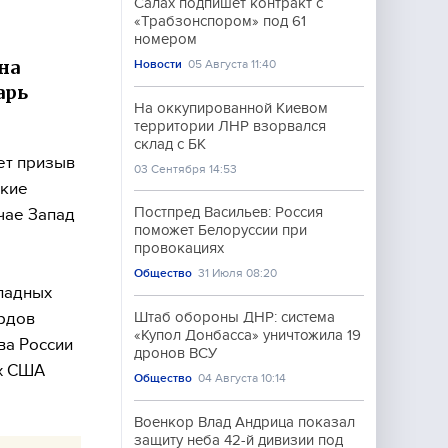
Салах подпишет контракт с
«Трабзонспором» под 61
номером
на
Новости
05 Августа 11:40
арь
На оккупированной Киевом
территории ЛНР взорвался
склад с БК
ет призыв
03 Сентября 14:53
ские
Постпред Васильев: Россия
чае Запад
поможет Белоруссии при
провокациях
Общество
31 Июля 08:20
ападных
ардов
Штаб обороны ДНР: система
«Купол Донбасса» уничтожила 19
ва России
дронов ВСУ
их США
Общество
04 Августа 10:14
Военкор Влад Андрица показал
защиту неба 42-й дивизии под