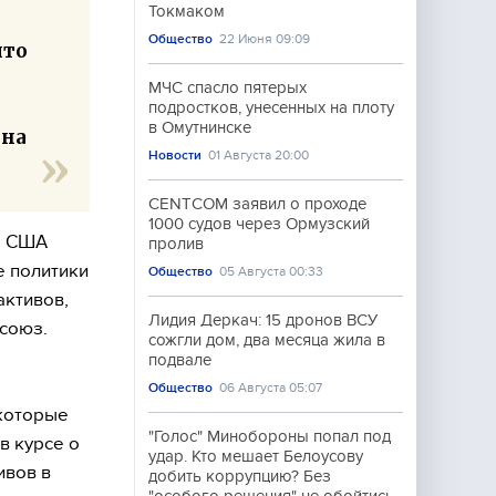
Токмаком
Общество
22 Июня 09:09
что
МЧС спасло пятерых
подростков, унесенных на плоту
в Омутнинске
 на
Новости
01 Августа 20:00
CENTCOM заявил о проходе
1000 судов через Ормузский
а США
пролив
 политики
Общество
05 Августа 00:33
активов,
Лидия Деркач: 15 дронов ВСУ
 союз.
сожгли дом, два месяца жила в
подвале
Общество
06 Августа 05:07
 которые
"Голос" Минобороны попал под
в курсе о
удар. Кто мешает Белоусову
ивов в
добить коррупцию? Без