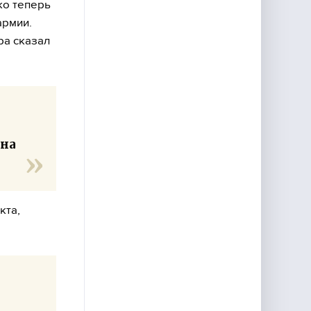
ко теперь
армии.
pa сказал
 на
кта,