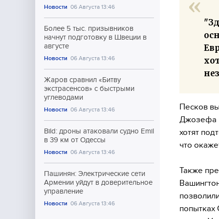
Новости
06 Августа 13:46
"Зд
Более 5 тыс. призывников
ос
начнут подготовку в Швеции в
августе
Евр
Новости
06 Августа 13:46
хо
не
Жаров сравнил «Битву
экстрасенсов» с быстрыми
углеводами
Песков вы
Новости
06 Августа 13:46
Джозефа Б
Bild: дроны атаковали судно Emil
хотят под
в 39 км от Одессы
что окаже
Новости
06 Августа 13:46
Также пре
Пашинян: Электрические сети
Вашингтон
Армении уйдут в доверительное
управление
позволили
Новости
06 Августа 13:46
попытках 