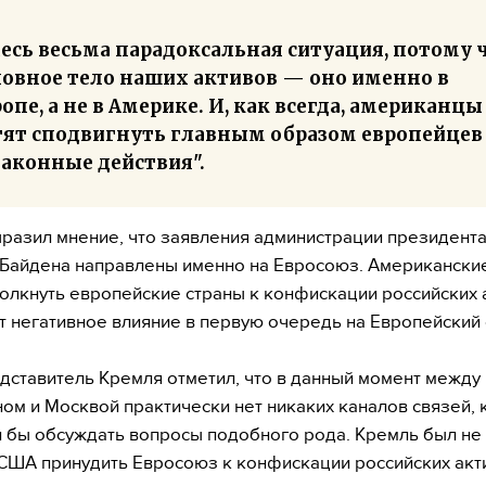
есь весьма парадоксальная ситуация, потому 
новное тело наших активов — оно именно в
опе, а не в Америке. И, как всегда, американцы
тят сподвигнуть главным образом европейцев
законные действия".
разил мнение, что заявления администрации президент
айдена направлены именно на Евросоюз. Американские
толкнуть европейские страны к конфискации российских 
т негативное влияние в первую очередь на Европейский
дставитель Кремля отметил, что в данный момент между
ом и Москвой практически нет никаких каналов связей,
 бы обсуждать вопросы подобного рода. Кремль был не 
США принудить Евросоюз к конфискации российских акт