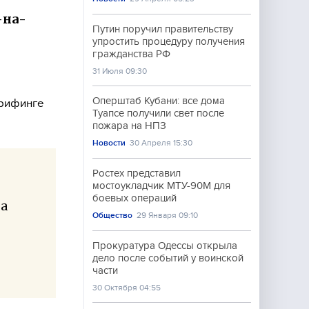
-на-
Путин поручил правительству
упростить процедуру получения
гражданства РФ
31 Июля 09:30
,
Оперштаб Кубани: все дома
брифинге
Туапсе получили свет после
пожара на НПЗ
Новости
30 Апреля 15:30
Ростех представил
мостоукладчик МТУ-90М для
боевых операций
 а
Общество
29 Января 09:10
Прокуратура Одессы открыла
дело после событий у воинской
части
30 Октября 04:55