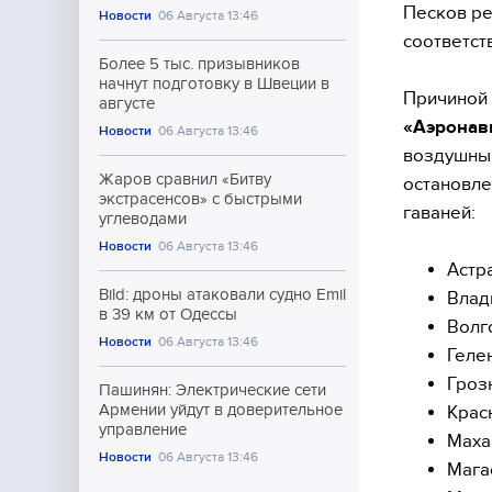
Песков ре
Новости
06 Августа 13:46
соответст
Более 5 тыс. призывников
начнут подготовку в Швеции в
Причиной 
августе
«Аэронав
Новости
06 Августа 13:46
воздушным
Жаров сравнил «Битву
остановле
экстрасенсов» с быстрыми
гаваней:
углеводами
Новости
06 Августа 13:46
Астр
Bild: дроны атаковали судно Emil
Влад
в 39 км от Одессы
Волг
Новости
06 Августа 13:46
Геле
Гроз
Пашинян: Электрические сети
Армении уйдут в доверительное
Крас
управление
Маха
Новости
06 Августа 13:46
Мага