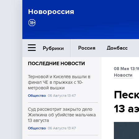
Новороссия
Россия
Донбасс
Рубрики
ПОСЛЕДНИЕ НОВОСТИ
08 Мая 13:1
Ближний Восток
Новости
Терновой и Киселёв вышли в
финал ЧЕ в прыжках с 10-
метровой вышки
Общество
Песк
Общество
06 Августа 13:47
13 а
Культура
Суд рассмотрит закрыто дело
Жилкина об убийстве мальчика
13 августа
Общество
06 Августа 13:47