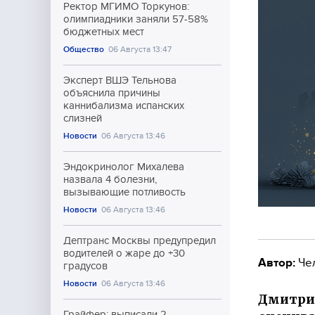
Ректор МГИМО Торкунов:
олимпиадники заняли 57-58%
бюджетных мест
Общество
06 Августа 13:47
Эксперт ВШЭ Тельнова
объяснила причины
каннибализма испанских
слизней
Новости
06 Августа 13:46
Эндокринолог Михалева
назвала 4 болезни,
вызывающие потливость
Новости
06 Августа 13:46
Дептранс Москвы предупредил
водителей о жаре до +30
Автор:
Че
градусов
Новости
06 Августа 13:46
Дмитрий
Грайфер: выписали 2