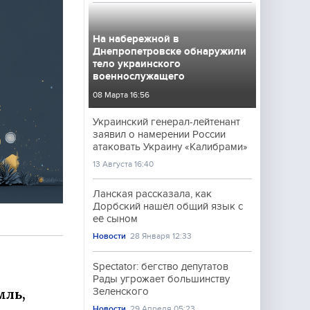
На набережной в
Днепропетровске обнаружили
тело украинского
военнослужащего
08 Марта 16:56
Украинский генерал-лейтенант
заявил о намерении России
атаковать Украину «Калибрами»
13 Августа 16:40
Ланская рассказала, как
Дорбский нашёл общий язык с
её сыном
Новости
28 Января 12:33
Spectator: бегство депутатов
Рады угрожает большинству
Зеленского
мль,
Новости
29 Апреля 05:23