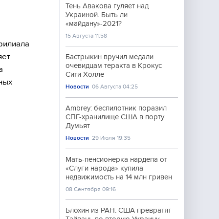
Тень Авакова гуляет над
Украиной. Быть ли
«майдану»-2021?
15 Августа 11:58
филиала
яет
Бастрыкин вручил медали
очевидцам теракта в Крокус
а
Сити Холле
ных
Новости
06 Августа 04:25
Ambrey: беспилотник поразил
СПГ-хранилище США в порту
Думьят
Новости
29 Июля 19:35
Мать-пенсионерка нардепа от
«Слуги народа» купила
недвижимость на 14 млн гривен
08 Сентября 09:16
Блохин из РАН: США превратят