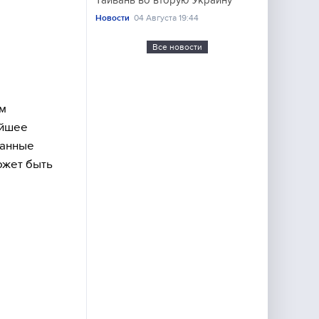
Тайвань во вторую Украину
Новости
04 Августа 19:44
Все новости
им
айшее
занные
ожет быть