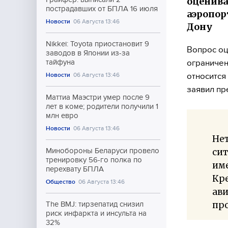
оценива
пострадавших от БПЛА 16 июля
аэропор
Новости
06 Августа 13:46
Дону
Nikkei: Toyota приостановит 9
Вопрос оц
заводов в Японии из-за
ограничен
тайфуна
относится
Новости
06 Августа 13:46
заявил пр
Маттиа Маэстри умер после 9
лет в коме; родители получили 1
млн евро
Новости
06 Августа 13:46
Нет
сит
Минобороны Беларуси провело
тренировку 56-го полка по
им
перехвату БПЛА
Кре
Общество
06 Августа 13:46
ави
про
The BMJ: тирзепатид снизил
риск инфаркта и инсульта на
32%