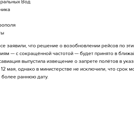
ральных Вод
чика
рополя
ты
се заявили, что решение о возобновлении рейсов по эт
иям — с сокращённой частотой — будет принято в ближ
савиация выпустила извещение о запрете полётов в ука
 12 мая, однако в министерстве не исключили, что срок м
а более раннюю дату.