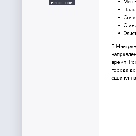
Мине
Все новости
Наль
Сочи
Став
Элис
В Минтран
направлен
время. Ро
города до
сдвинут н