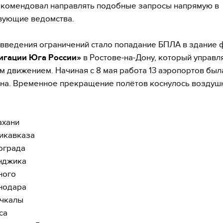
комендовал направлять подобные запросы напрямую в
вующие ведомства.
введения ограничений стало попадание БПЛА в здание 
игации Юга России»
в Ростове-на-Дону, который управл
 движением. Начиная с 8 мая работа 13 аэропортов был
на. Временное прекращение полётов коснулось воздуш
ахани
икавказа
ограда
нджика
ного
нодара
чкалы
са