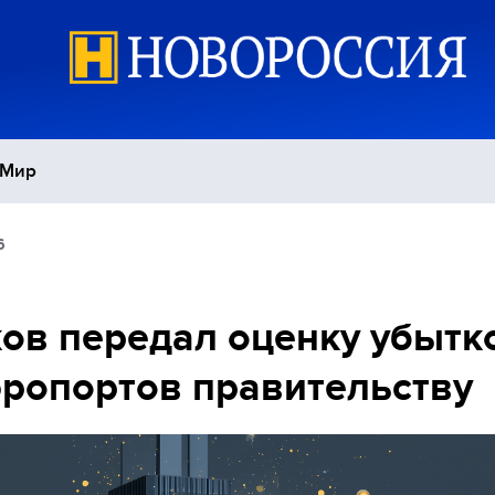
Мир
6
Политика
С
Экономика
П
ов передал оценку убытк
эропортов правительству
Спорт