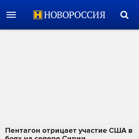
Пентагон отрицает участие США в
боях на севере Сирии