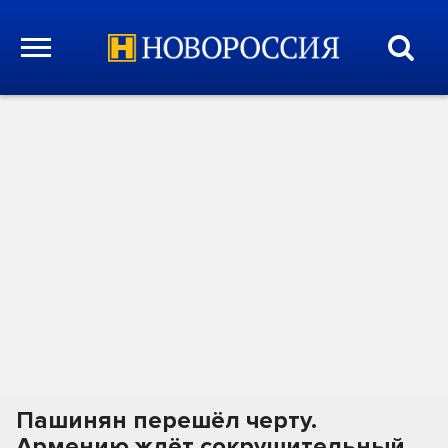
Пашинян перешёл черту.
Армению ждёт сокрушительный