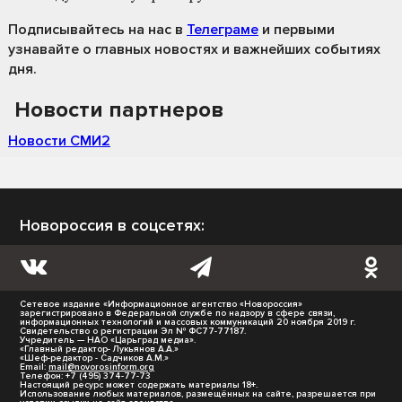
Подписывайтесь на нас
в
Телеграме
и первыми
узнавайте о главных новостях и важнейших событиях
дня.
Новости партнеров
Новости СМИ2
Новороссия в соцсетях:
Сетевое издание «Информационное агентство «Новороссия»
зарегистрировано в Федеральной службе по надзору в сфере связи,
информационных технологий и массовых коммуникаций 20 ноября 2019 г.
Свидетельство о регистрации Эл № ФС77-77187.
Учредитель — НАО «Царьград медиа».
«Главный редактор- Лукьянов А.А.»
«Шеф-редактор - Садчиков А.М.»
Email:
mail@novorosinform.org
Телефон: +7 (495) 374-77-73
Настоящий ресурс может содержать материалы 18+.
Использование любых материалов, размещённых на сайте, разрешается при