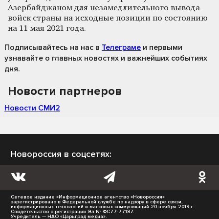
Азербайджаном для незамедлительного вывода
войск страны на исходные позиции по состоянию
на 11 мая 2021 года.
Подписывайтесь на нас
в
Телеграме
и первыми
узнавайте о главных новостях и важнейших событиях
дня.
Новости партнеров
Новости СМИ2
Новороссия в соцсетях:
Сетевое издание «Информационное агентство «Новороссия»
зарегистрировано в Федеральной службе по надзору в сфере связи,
информационных технологий и массовых коммуникаций 20 ноября 2019 г.
Свидетельство о регистрации Эл № ФС77-77187.
Учредитель — НАО «Царьград медиа».