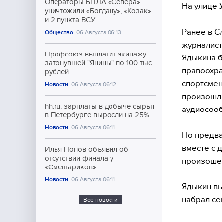
Операторы БПЛА «Севера»
На улице 
уничтожили «Богдану», «Козак»
и 2 пункта ВСУ
Ранее в С
Общество
06 Августа 06:13
журналист
Профсоюз выплатит экипажу
Ядыкина б
затонувшей "Янины" по 100 тыс.
правоохра
рублей
спортсмен
Новости
06 Августа 06:12
произошла
hh.ru: зарплаты в добыче сырья
аудиосоо
в Петербурге выросли на 25%
Новости
06 Августа 06:11
По предва
вместе с 
Илья Попов объявил об
отсутствии финала у
произошёл
«Смешариков»
Новости
06 Августа 06:11
Ядыкин вы
набрал сем
Все новости