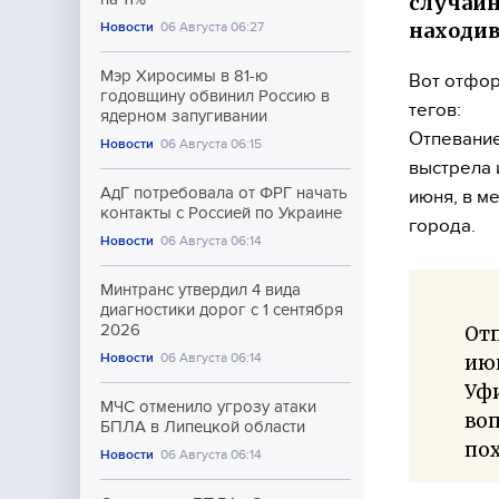
случайн
находив
Новости
06 Августа 06:27
Мэр Хиросимы в 81-ю
Вот отфор
годовщину обвинил Россию в
тегов:
ядерном запугивании
Отпевание
Новости
06 Августа 06:15
выстрела 
АдГ потребовала от ФРГ начать
июня, в м
контакты с Россией по Украине
города.
Новости
06 Августа 06:14
Минтранс утвердил 4 вида
диагностики дорог с 1 сентября
2026
Отп
Новости
06 Августа 06:14
июн
Уфи
МЧС отменило угрозу атаки
воп
БПЛА в Липецкой области
пох
Новости
06 Августа 06:14