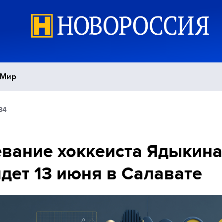
Мир
34
Политика
С
Экономика
П
вание хоккеиста Ядыкин
дет 13 июня в Салавате
Спорт