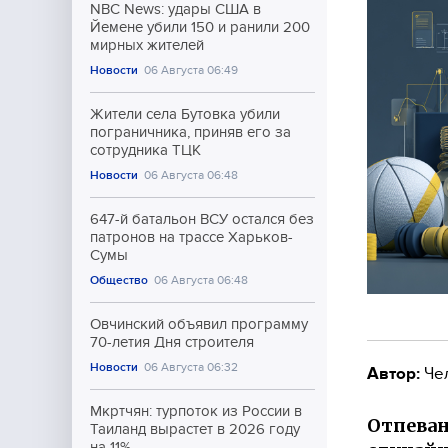
NBC News: удары США в
Йемене убили 150 и ранили 200
мирных жителей
Новости
06 Августа 06:49
Жители села Бутовка убили
пограничника, приняв его за
сотрудника ТЦК
Новости
06 Августа 06:48
647-й батальон ВСУ остался без
патронов на трассе Харьков-
Сумы
Общество
06 Августа 06:48
Овчинский объявил программу
70-летия Дня строителя
Новости
06 Августа 06:32
Автор:
Че
Мкртчян: турпоток из России в
Отпеван
Таиланд вырастет в 2026 году
на 11%