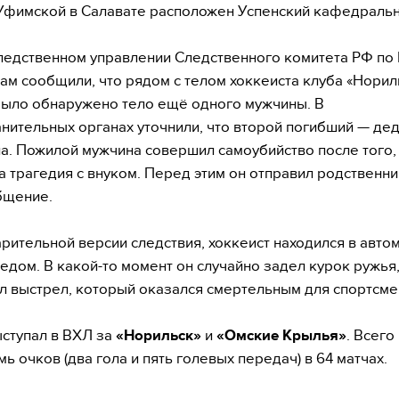
Уфимской в Салавате расположен Успенский кафедральн
ледственном управлении Следственного комитета РФ по
ам сообщили, что рядом с телом хоккеиста клуба «Норил
ыло обнаружено тело ещё одного мужчины. В
нительных органах уточнили, что второй погибший — де
а. Пожилой мужчина совершил самоубийство после того,
 трагедия с внуком. Перед этим он отправил родственн
бщение.
рительной версии следствия, хоккеист находился в авто
дедом. В какой-то момент он случайно задел курок ружья,
 выстрел, который оказался смертельным для спортсме
ступал в ВХЛ за
«Норильск»
и
«Омские Крылья»
. Всего
ь очков (два гола и пять голевых передач) в 64 матчах.