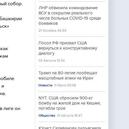
ый собор.
ЛНР обвинила командование
ВСУ в сокрытии реального
 Башкирии
числа больных COVID-19 среди
боевиков
ьск»
21 Октября 04:59
д
Посол РФ призвал США
 как
вернуться к конструктивному
диалогу
икам
03 Августа 10:34
Трамп на 80-летие пообещал
мобиле
масштабные атаки на Иран
 и
Новости
11 Июня 00:06
на.
NYT: США сбросили 900-кг
бомбу на жилой дом на Кешме,
 в лиге он
погибли трое
Общество
01 Августа 18:47
Юрист Селиванова разъяснила