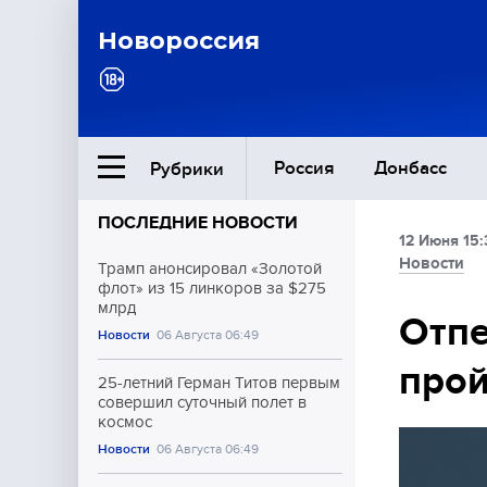
Новороссия
Россия
Донбасс
Рубрики
ПОСЛЕДНИЕ НОВОСТИ
12 Июня 15:
Ближний Восток
Новости
Трамп анонсировал «Золотой
флот» из 15 линкоров за $275
млрд
Общество
Отпе
Новости
06 Августа 06:49
прой
Культура
25-летний Герман Титов первым
совершил суточный полет в
космос
Новости
06 Августа 06:49