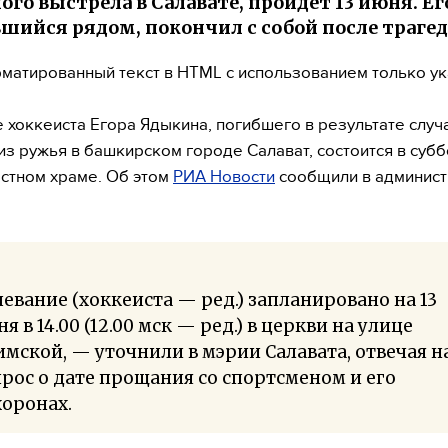
ого выстрела в Салавате, пройдет 13 июня. Его
шийся рядом, покончил с собой после траге
матированный текст в HTML с использованием только у
 хоккеиста Егора Ядыкина, погибшего в результате случ
из ружья в башкирском городе Салават, состоится в суббо
естном храме. Об этом
РИА Новости
сообщили в админис
евание (хоккеиста — ред.) запланировано на 13
я в 14.00 (12.00 мск — ред.) в церкви на улице
мской, — уточнили в мэрии Салавата, отвечая н
рос о дате прощания со спортсменом и его
оронах.