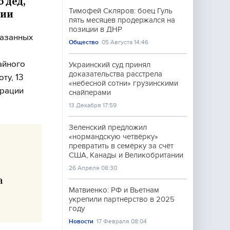
 дед,
Тимофей Скляров: боец Гуль
дии
пять месяцев продержался на
позиции в ДНР
казанных
Общество
05 Августа 14:46
айного
Украинский суд принял
доказательства расстрела
ту, 13
«небесной сотни» грузинскими
трации
снайперами
13 Декабря 17:59
Зеленский предложил
«нормандскую четвёрку»
превратить в семёрку за счёт
США, Канады и Великобритании
26 Апреля 08:30
а
Матвиенко: РФ и Вьетнам
укрепили партнёрство в 2025
году
Новости
17 Февраля 08:04