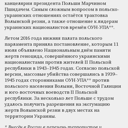
канцелярии президента Польши Марчином
Пшидачем. Самым сложным вопросом в польско-
украинских отношениях остаётся трактовка
Волынской резни, а также отношение к лидерам
украинских националистов времён ОУН-УПА**.
Летом 2016 года нижняя палата польского
парламента приняла постановление, которым 11
июля объявлено Национальным днём памяти
жертв геноцида, совершённого украинскими
националистами против жителей II Польской
республики в 1943–1945 годах. Согласно польской
версии, массовые убийства совершались в 1939–
1945 годах сторонниками ОУН-УПА** против
польского населения Волыни, Восточной Галиции
и юго-восточных воеводств II Польской
республики. За несколько лет Польше с трудом
удалось получить разрешения на эксгумацию
жертв Волынской резни в двух местах на
территории Украины.
* Внесён в России в перечень террористов и