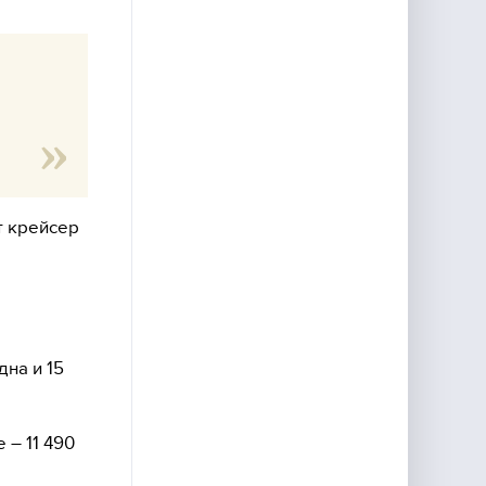
т крейсер
дна и 15
 – 11 490