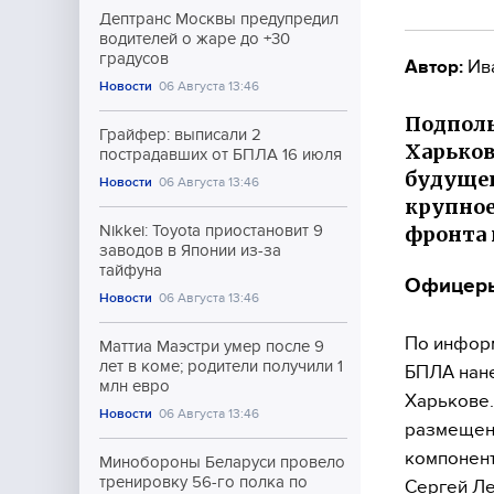
Дептранс Москвы предупредил
водителей о жаре до +30
градусов
Автор:
Ив
Новости
06 Августа 13:46
Подполь
Грайфер: выписали 2
Харьков
пострадавших от БПЛА 16 июля
будущег
Новости
06 Августа 13:46
крупное
фронта 
Nikkei: Toyota приостановит 9
заводов в Японии из-за
тайфуна
Офицеры
Новости
06 Августа 13:46
По информ
Маттиа Маэстри умер после 9
лет в коме; родители получили 1
БПЛА нане
млн евро
Харькове.
Новости
06 Августа 13:46
размещени
компонент
Минобороны Беларуси провело
тренировку 56-го полка по
Сергей Л