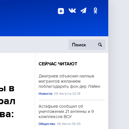
СЕЙЧАС ЧИТАЮТ
пецоперация
Дмитриев объяснил наплыв
мигрантов желанием
роисшествия
ы в
поблагодарить фон дер Ляйен
Новости
05 Августа 02:18
рал
Астафьев сообщил об
ва:
уничтожении 21 антенны и 9
комплексов ВСУ
Общество
06 Июля 05:05