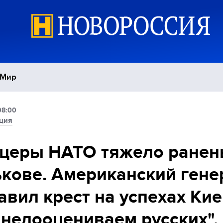
Мир
08:00
Политика
С
ция
Экономика
П
церы НАТО тяжело ранен
кове. Американский гене
Спорт
авил крест на успехах Кие
недооцениваем русских".