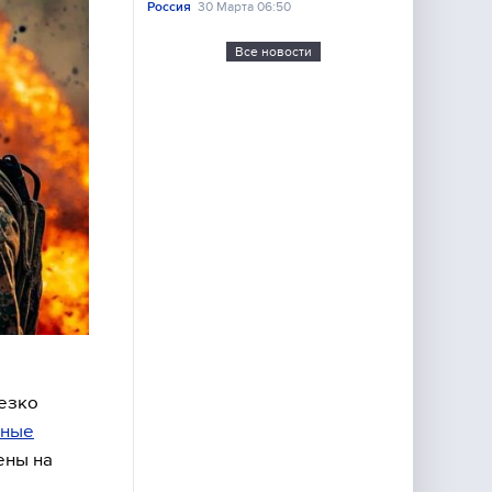
Россия
30 Марта 06:50
Все новости
резко
сные
ены на