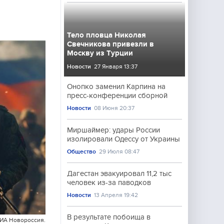
Тело пловца Николая
Свечникова привезли в
Москву из Турции
Новости
27 Января 13:37
Онопко заменил Карпина на
пресс-конференции сборной
Новости
08 Июня 20:37
Миршаймер: удары России
изолировали Одессу от Украины
Общество
29 Июля 08:47
Дагестан эвакуировал 11,2 тыс
человек из-за паводков
Новости
13 Апреля 19:42
В результате побоища в
 ИА Новороссия.