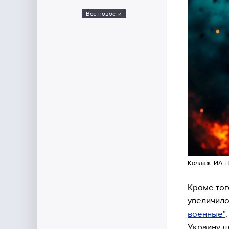
Все новости
Коллаж: ИА Н
Кроме тог
увеличило
военные"
Украину д