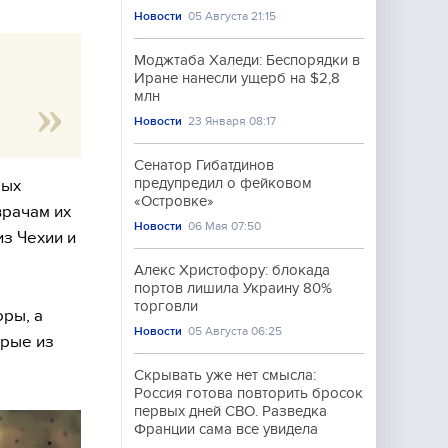
Новости
05 Августа 21:15
Моджтаба Халеди: Беспорядки в
Иране нанесли ущерб на $2,8
млн
Новости
23 Января 08:17
Сенатор Гибатдинов
предупредил о фейковом
рых
«Островке»
врачам их
Новости
06 Мая 07:50
з Чехии и
Алекс Христофору: блокада
портов лишила Украину 80%
торговли
оры, а
Новости
05 Августа 06:25
орые из
Скрывать уже нет смысла:
Россия готова повторить бросок
первых дней СВО. Разведка
Франции сама все увидела