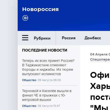
Новороссия
Россия
Донбасс
Рубрики
ПОСЛЕДНИЕ НОВОСТИ
04 Апреля 
Ближний Восток
Спецопера
Теперь их всех примет Россия?
В Таджикистане отменяют
бороды и хиджабы. Из тюрем
Общество
Офи
выпускают исламистов
Общество
09 Августа 06:00
Харь
Культура
Терновой и Киселёв вышли в
пост
финал ЧЕ в прыжках с 10-
метровой вышки
"Мы 
Общество
06 Августа 13:47