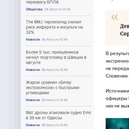
перехвату БПЛА
Общество
06 Августа 13:46
The BMJ: тирзепатид снизил
Де
риск инфаркта и инсульта на
32%
Со
Новости
06 Августа 13:46
Более 5 тыс. призывников
В результ
начнут подготовку в Швеции в
экстренно
августе
не переда
Новости
06 Августа 13:46
Словении.
Жаров сравнил «Битву
экстрасенсов» с быстрыми
Источники
углеводами
офицеры Н
Новости
06 Августа 13:46
них не вы
Bild: дроны атаковали судно Emil
в 39 км от Одессы
Новости
06 Августа 13:46