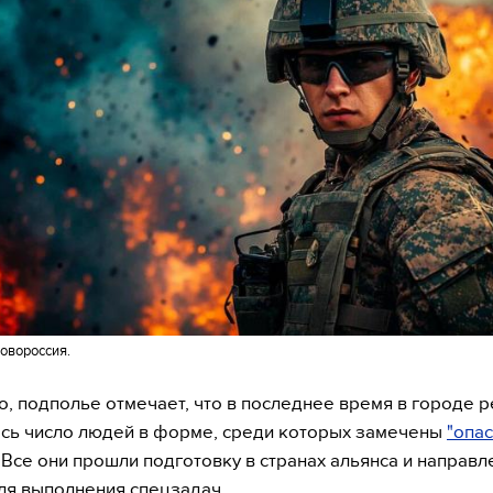
овороссия.
о, подполье отмечает, что в последнее время в городе 
сь число людей в форме, среди которых замечены
"опа
. Все они прошли подготовку в странах альянса и направл
ля выполнения спецзадач.