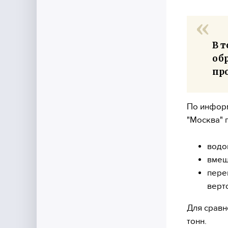
В 
об
про
По информ
"Москва" 
водо
вмещ
пере
верт
Для сравн
тонн.