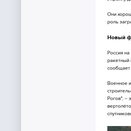
Они хоро
роль загр
Новый ф
Россия на
ракетный 
сообщает
Военное и
строитель
Рогов", –
вертолёто
спутников