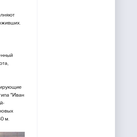
олняют
ыживших.
ленный
ота,
трирующие
типа "Иван
й-
 новых
0 м.