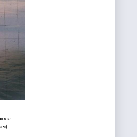
 июле
ам)