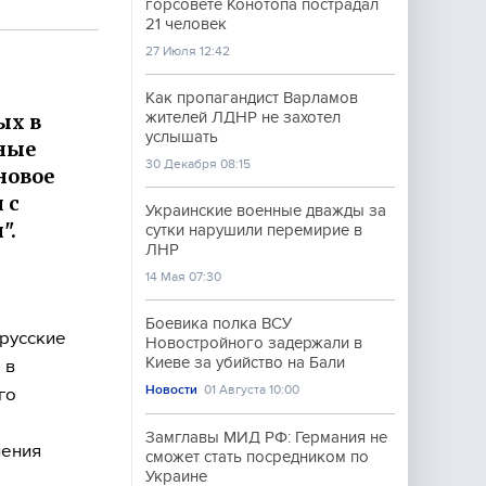
горсовете Конотопа пострадал
21 человек
27 Июля 12:42
Как пропагандист Варламов
жителей ЛДНР не захотел
ых в
услышать
ные
30 Декабря 08:15
новое
 с
Украинские военные дважды за
".
сутки нарушили перемирие в
ЛНР
14 Мая 07:30
Боевика полка ВСУ
 русские
Новостройного задержали в
Киеве за убийство на Бали
 в
Новости
01 Августа 10:00
го
Замглавы МИД РФ: Германия не
ления
сможет стать посредником по
Украине