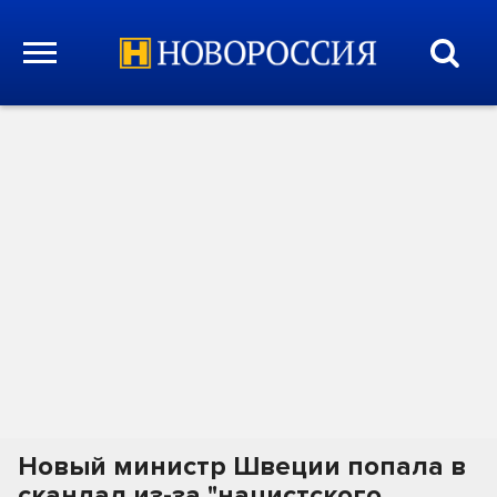
Новый министр Швеции попала в
скандал из-за "нацистского