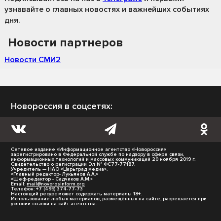
узнавайте о главных новостях и важнейших событиях
дня.
Новости партнеров
Новости СМИ2
Новороссия в соцсетях:
Сетевое издание «Информационное агентство «Новороссия»
зарегистрировано в Федеральной службе по надзору в сфере связи,
информационных технологий и массовых коммуникаций 20 ноября 2019 г.
Свидетельство о регистрации Эл № ФС77-77187.
Учредитель — НАО «Царьград медиа».
«Главный редактор- Лукьянов А.А.»
«Шеф-редактор - Садчиков А.М.»
Email:
mail@novorosinform.org
Телефон: +7 (495) 374-77-73
Настоящий ресурс может содержать материалы 18+.
Использование любых материалов, размещённых на сайте, разрешается при
условии ссылки на сайт агентства.