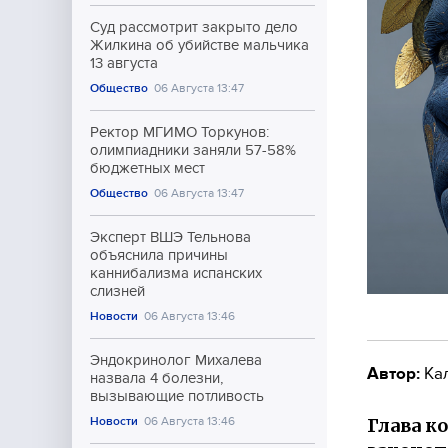
Суд рассмотрит закрыто дело
Жилкина об убийстве мальчика
13 августа
Общество
06 Августа 13:47
Ректор МГИМО Торкунов:
олимпиадники заняли 57-58%
бюджетных мест
Общество
06 Августа 13:47
Эксперт ВШЭ Тельнова
объяснила причины
каннибализма испанских
слизней
Новости
06 Августа 13:46
Эндокринолог Михалева
Автор:
Ка
назвала 4 болезни,
вызывающие потливость
Глава к
Новости
06 Августа 13:46