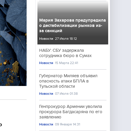
Мария Захарова предупредила
о дестабилизации рынков из-
за санкций
Новости
27 Июля 18:12
НАБУ: СБУ задержала
сотрудника бюро в Сумах
Новости
15 Марта 22:41
Губернатор Миляев объявил
опасность атаки БПЛА в
Тульской области
Новости
07 Июля 01:38
Генпрокурор Армении уволила
прокурора Багдасаряна по его
заявлению
о
Новости
09 Января 14:31