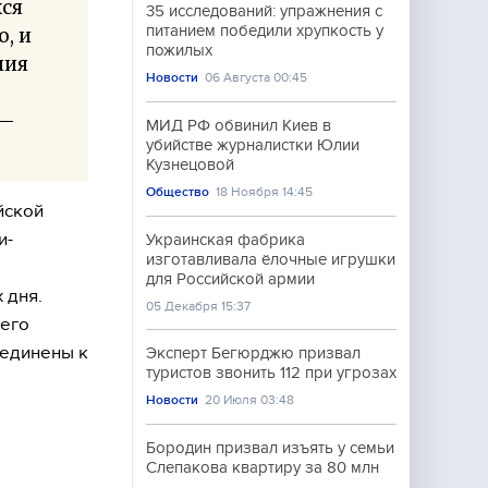
хся
35 исследований: упражнения с
питанием победили хрупкость у
, и
пожилых
ния
Новости
06 Августа 00:45
 —
МИД РФ обвинил Киев в
убийстве журналистки Юлии
Кузнецовой
Общество
18 Ноября 14:45
йской
и-
Украинская фабрика
изготавливала ёлочные игрушки
для Российской армии
 дня.
05 Декабря 15:37
него
оединены к
Эксперт Бегюрджю призвал
туристов звонить 112 при угрозах
Новости
20 Июля 03:48
Бородин призвал изъять у семьи
Слепакова квартиру за 80 млн