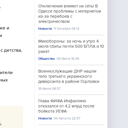
Отключения влияют на сеть! В
с
Одессе проблемы с интернетом
из-за перебоев с
электричеством
ке и
Новости
11 Октября 04:12
м
Минобороны: за ночь и утро 4
июля сбиты почти 500 БПЛА и 10
с детства,
ракет
Общество
04 Июля 16:29
Военнослужащие ДНР нашли
дители
тело третьего украинского
ьных
диверсанта в районе Горловки
18 Июля 08:57
Глава ФИФА Инфантино
отказался от 4,2 млрд после
бойкота УЕФА
Новости
04 Августа 22:57
,