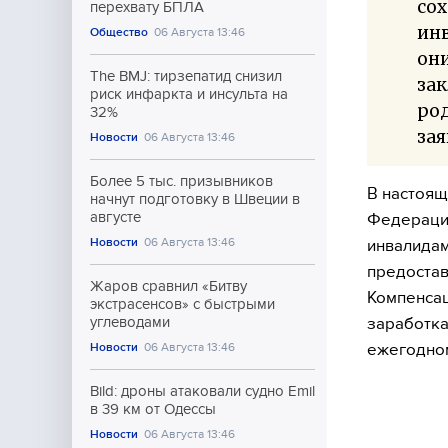
сох
перехвату БПЛА
инв
Общество
06 Августа 13:46
они
The BMJ: тирзепатид снизил
зак
риск инфаркта и инсульта на
род
32%
зая
Новости
06 Августа 13:46
Более 5 тыс. призывников
В настоящ
начнут подготовку в Швеции в
августе
Федерации
Новости
06 Августа 13:46
инвалидам
предостав
Жаров сравнил «Битву
Компенсац
экстрасенсов» с быстрыми
заработка
углеводами
ежегодном
Новости
06 Августа 13:46
Bild: дроны атаковали судно Emil
в 39 км от Одессы
Новости
06 Августа 13:46