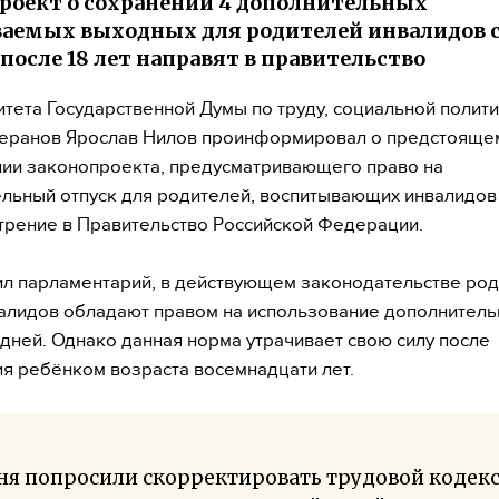
роект о сохранении 4 дополнительных
аемых выходных для родителей инвалидов 
 после 18 лет направят в правительство
итета Государственной Думы по труду, социальной полити
теранов Ярослав Нилов проинформировал о предстояще
ии законопроекта, предусматривающего право на
льный отпуск для родителей, воспитывающих инвалидов 
трение в Правительство Российской Федерации.
ил парламентарий, в действующем законодательстве ро
алидов обладают правом на использование дополнител
дней. Однако данная норма утрачивает свою силу после
я ребёнком возраста восемнадцати лет.
я попросили скорректировать трудовой кодекс