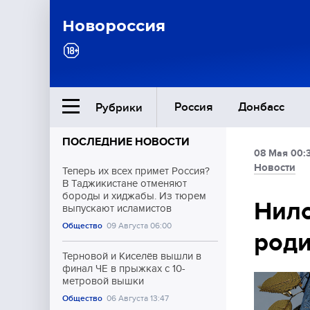
Новороссия
Россия
Донбасс
Рубрики
ПОСЛЕДНИЕ НОВОСТИ
08 Мая 00:
Ближний Восток
Новости
Теперь их всех примет Россия?
В Таджикистане отменяют
бороды и хиджабы. Из тюрем
Общество
Нило
выпускают исламистов
Общество
09 Августа 06:00
роди
Культура
Терновой и Киселёв вышли в
финал ЧЕ в прыжках с 10-
метровой вышки
Общество
06 Августа 13:47