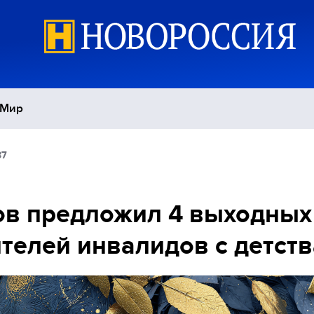
Мир
37
Политика
С
Экономика
П
в предложил 4 выходных
телей инвалидов с детств
Спорт