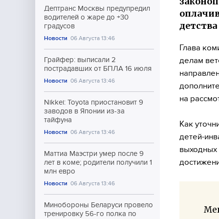
законоп
Дептранс Москвы предупредил
оплачив
водителей о жаре до +30
детства
градусов
Новости
06 Августа 13:46
Глава ком
делам ве
Грайфер: выписали 2
пострадавших от БПЛА 16 июля
направлен
Новости
06 Августа 13:46
дополните
на рассмо
Nikkei: Toyota приостановит 9
заводов в Японии из-за
тайфуна
Как уточн
Новости
06 Августа 13:46
детей-инв
выходных 
Маттиа Маэстри умер после 9
достижени
лет в коме; родители получили 1
млн евро
Новости
06 Августа 13:46
Минобороны Беларуси провело
Мен
тренировку 56-го полка по