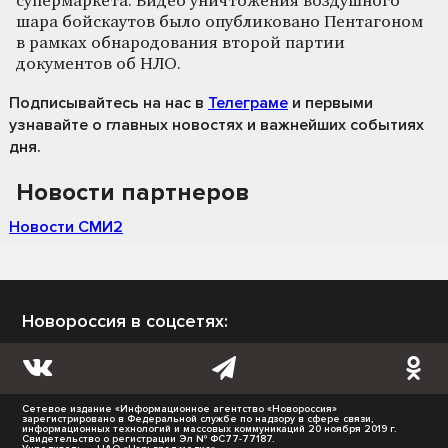
супермаркета. Видео уничтожения воздушного
шара бойскаутов было опубликовано Пентагоном
в рамках обнародования второй партии
документов об НЛО.
Подписывайтесь на нас
в
Телеграме
и первыми
узнавайте о главных новостях и важнейших событиях
дня.
Новости партнеров
Новости СМИ2
Новороссия в соцсетях:
Сетевое издание «Информационное агентство «Новороссия»
зарегистрировано в Федеральной службе по надзору в сфере связи,
информационных технологий и массовых коммуникаций 20 ноября 2019 г.
Свидетельство о регистрации Эл № ФС77-77187.