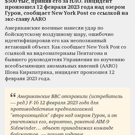
$500 тыс, приняв его за НЛО. Инцидент
произошел 12 февраля 2023 года над озером
Гурон, сообщает New York Post со ссылкой на
экс-главу AARO
Американские военные нанесли удар по
бойскаутскому воздушному шару, ошибочно
идентифицировав его как неопознанный
летающий объект. Как сообщает New York Post со
ссылкой на видеоматериалы Пентагона и
бывшего руководителя Управления по изучению
всеобъемлющих аномальных явлений (AARO)
Шона Киркпатрика, инцидент произошел 12
февраля 2023 года.
Американские ВВС отправили (истребитель
— ред.) F-16 12 февраля 2023 года для
противодействия предполагаемой
"вторгающейся" сфере над озером Гурон, и он
уничтожил его, вероятно, ракетой AIM-9
Sidewinder… объект принадлежал команде
бойскаутов, — пишет издание.