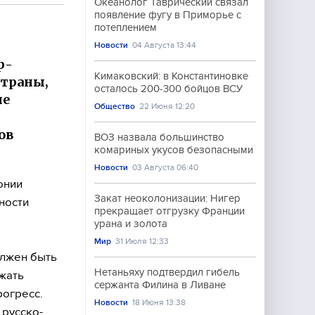
Океанолог Таврический связал
появление фугу в Приморье с
потеплением
Новости
04 Августа 13:44
р-
Кимаковский: в Константиновке
страны,
осталось 200-300 бойцов ВСУ
не
Общество
22 Июня 12:20
ов
ВОЗ назвала большинство
комариных укусов безопасными
Новости
03 Августа 06:40
онии
Закат неоколонизации: Нигер
ности
прекращает отгрузку Франции
урана и золота
Мир
31 Июля 12:33
олжен быть
Нетаньяху подтвердил гибель
жать
сержанта Филина в Ливане
рогресс.
Новости
18 Июня 13:38
 русско-