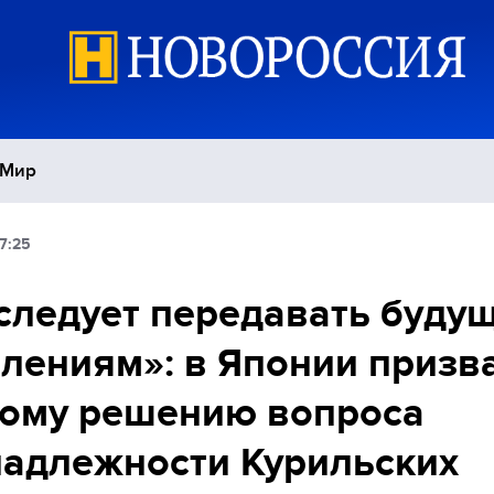
Мир
7:25
Политика
С
следует передавать буду
Экономика
П
лениям»: в Японии призв
Спорт
рому решению вопроса
адлежности Курильских