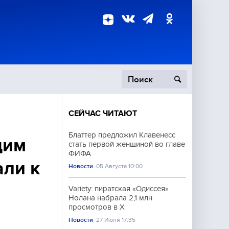
СЕЙЧАС ЧИТАЮТ
пецоперация
Блаттер предложил Клавенесс
щим
стать первой женщиной во главе
роисшествия
ФИФА
али к
Новости
05 Августа 10:00
Variety: пиратская «Одиссея»
Нолана набрала 2,1 млн
просмотров в X
Новости
27 Июля 17:35