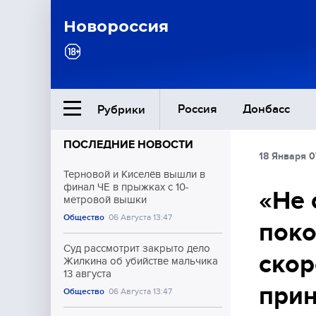
Новороссия
Россия
Донбасс
Рубрики
ПОСЛЕДНИЕ НОВОСТИ
18 Января 0
Ближний Восток
Терновой и Киселёв вышли в
финал ЧЕ в прыжках с 10-
«Не 
метровой вышки
Общество
Общество
06 Августа 13:47
поко
Культура
Суд рассмотрит закрыто дело
ско
Жилкина об убийстве мальчика
13 августа
прин
Общество
06 Августа 13:47