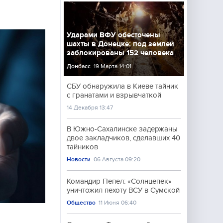
Ударами ВФУ обесточены
шахты в Донецке: под землей
заблокированы 152 человека
Донбасс
19 Марта 14:01
СБУ обнаружила в Киеве тайник
с гранатами и взрывчаткой
14 Декабря 13:47
В Южно-Сахалинске задержаны
двое закладчиков, сделавших 40
тайников
Новости
06 Августа 09:20
Командир Пепел: «Солнцепек»
уничтожил пехоту ВСУ в Сумской
Общество
11 Июня 06:40