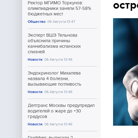
остр
Ректор МГИМО Торкунов:
олимпиадники заняли 57-58%
бюджетных мест
Общество
06 Августа 13:47
Эксперт ВШЭ Тельнова
объяснила причины
каннибализма испанских
слизней
Новости
06 Августа 13:46
Эндокринолог Михалева
назвала 4 болезни,
вызывающие потливость
Новости
06 Августа 13:46
Дептранс Москвы предупредил
водителей о жаре до +30
градусов
Новости
06 Августа 13:46
Грайфер: выписали 2