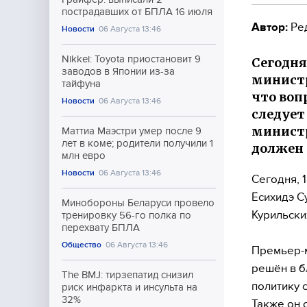
пострадавших от БПЛА 16 июля
Автор:
Ре
Новости
06 Августа 13:46
Nikkei: Toyota приостановит 9
Сегодня
заводов в Японии из-за
министр
тайфуна
что воп
Новости
06 Августа 13:46
следует
министр
Маттиа Маэстри умер после 9
лет в коме; родители получили 1
должен 
млн евро
Новости
06 Августа 13:46
Сегодня, 
Ёсихидэ С
Минобороны Беларуси провело
Курильски
тренировку 56-го полка по
перехвату БПЛА
Общество
06 Августа 13:46
Премьер-м
решён в б
The BMJ: тирзепатид снизил
политику 
риск инфаркта и инсульта на
32%
Также он 