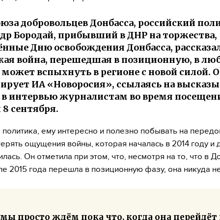
оюза добровольцев Донбасса, российский пол
др Бородай, прибывший в ДНР на торжества,
нные Дню освобождения Донбасса, рассказал
кая война, перешедшая в позиционную, в лю
может вспыхнуть в регионе с новой силой. О
рует ИА «Новоросия», ссылаясь на высказы
 в интервью журналистам во время посещен
8 сентября.
 политика, ему интересно и полезно побывать на передо
терять ощущения войны, которая началась в 2014 году и 
лась. Он отметила при этом, что, несмотря на то, что в 
ле 2015 года перешла в позиционную фазу, она никуда не
мы просто ждём пока что, когда она перейдёт 