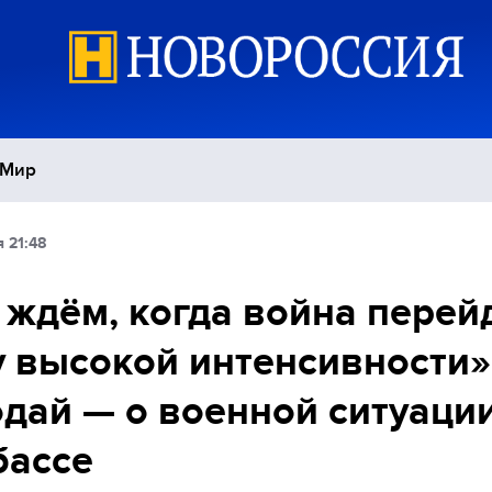
Мир
 21:48
Политика
С
ждём, когда война перей
Экономика
П
 высокой интенсивности»
Спорт
дай — о военной ситуации
бассе