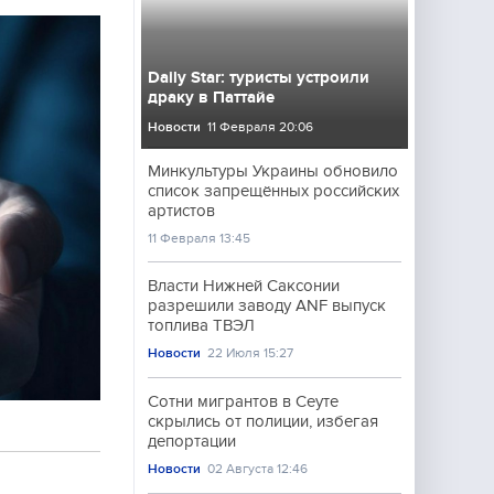
Daily Star: туристы устроили
драку в Паттайе
Новости
11 Февраля 20:06
Минкультуры Украины обновило
список запрещённых российских
артистов
11 Февраля 13:45
Власти Нижней Саксонии
разрешили заводу ANF выпуск
топлива ТВЭЛ
Новости
22 Июля 15:27
Сотни мигрантов в Сеуте
скрылись от полиции, избегая
депортации
Новости
02 Августа 12:46