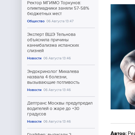
Ректор МГИМО Торкунов:
олимпиадники заняли 57-58%
бюджетных мест
Общество
06 Августа 13:47
Эксперт ВШЭ Тельнова
объяснила причины
каннибализма испанских
слизней
Новости
06 Августа 13:46
Эндокринолог Михалева
назвала 4 болезни,
вызывающие потливость
Новости
06 Августа 13:46
Дептранс Москвы предупредил
водителей о жаре до +30
градусов
Новости
06 Августа 13:46
Автор:
Ре
Грайфер: выписали 2