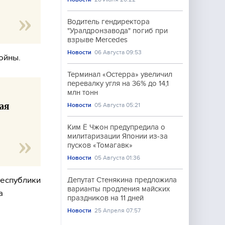
Водитель гендиректора
"Уралдронзавода" погиб при
взрыве Mercedes
Новости
06 Августа 09:53
войны.
Терминал «Остерра» увеличил
перевалку угля на 36% до 14,1
млн тонн
ая
Новости
05 Августа 05:21
Ким Ё Чжон предупредила о
милитаризации Японии из-за
пусков «Томагавк»
Новости
05 Августа 01:36
республики
Депутат Стенякина предложила
варианты продления майских
а
праздников на 11 дней
Новости
25 Апреля 07:57