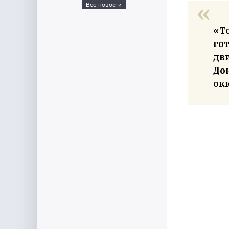
Все новости
«Т
гот
дв
Дон
ок