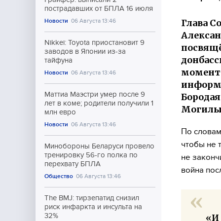
пострадавших от БПЛА 16 июля
Глава С
Новости
06 Августа 13:46
Алексан
Nikkei: Toyota приостановит 9
посвящё
заводов в Японии из-за
донбасс
тайфуна
момент 
Новости
06 Августа 13:46
информи
Маттиа Маэстри умер после 9
Бородая
лет в коме; родители получили 1
Могилы 
млн евро
Новости
06 Августа 13:46
По словам
чтобы не 
Минобороны Беларуси провело
тренировку 56-го полка по
не закончи
перехвату БПЛА
война пос
Общество
06 Августа 13:46
The BMJ: тирзепатид снизил
риск инфаркта и инсульта на
32%
«И 