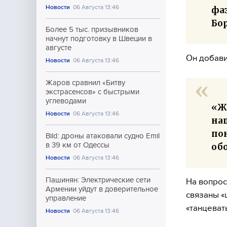
Новости
06 Августа 13:46
фа
Бо
Более 5 тыс. призывников
начнут подготовку в Швеции в
августе
Он добави
Новости
06 Августа 13:46
Жаров сравнил «Битву
экстрасенсов» с быстрыми
углеводами
«Жд
Новости
06 Августа 13:46
на
пон
Bild: дроны атаковали судно Emil
в 39 км от Одессы
обо
Новости
06 Августа 13:46
Пашинян: Электрические сети
На вопрос
Армении уйдут в доверительное
связаны «
управление
«танцеват
Новости
06 Августа 13:46