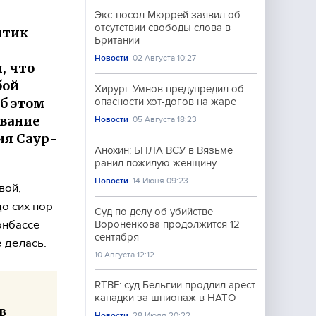
Экс-посол Мюррей заявил об
отсутствии свободы слова в
итик
Британии
Новости
02 Августа 10:27
, что
бой
Хирург Умнов предупредил об
б этом
опасности хот-догов на жаре
вание
Новости
05 Августа 18:23
ия Саур-
Анохин: БПЛА ВСУ в Вязьме
ранил пожилую женщину
Новости
14 Июня 09:23
вой,
до сих пор
Суд по делу об убийстве
Донбассе
Вороненкова продолжится 12
сентября
 делась.
10 Августа 12:12
RTBF: суд Бельгии продлил арест
канадки за шпионаж в НАТО
в
Новости
28 Июля 20:22