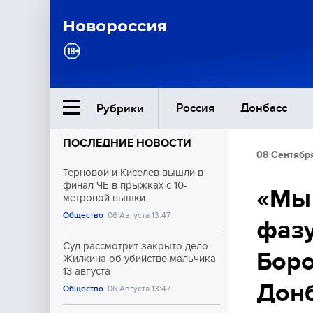
Новороссия
Россия
Донбасс
Рубрики
ПОСЛЕДНИЕ НОВОСТИ
08 Сентября
Ближний Восток
Терновой и Киселёв вышли в
финал ЧЕ в прыжках с 10-
«Мы 
метровой вышки
Общество
Общество
06 Августа 13:47
фазу
Культура
Суд рассмотрит закрыто дело
Боро
Жилкина об убийстве мальчика
13 августа
Дон
Общество
06 Августа 13:47