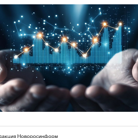
дакция Новоросинформ