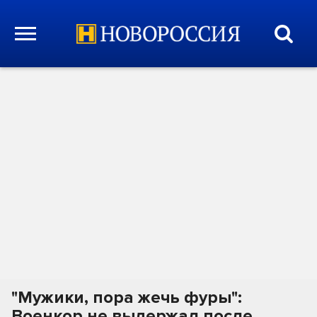
"Мужики, пора жечь фуры":
Военкор не выдержал после