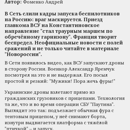
Автор:
Фоменко Андрей
В Сеть слили кадры запуска беспилотников
на Россию: враг маскируется. Приезд
главкома ВСУ на Константиновское
направление "стал траурным маршем по
обречённому гарнизону". Франция творит
беспредел. Неофициальные новости с полей
сражений и не только читайте в материале
"Новороссии".
В Сети появилось видео, как ВСУ запускают дроны
в сторону России. Военкор Александр Яремчук
посмотрел на это и не выдержал. Его посыл
простой и резкий: "Мужики! Пора жечь фуры!"
Украинские дроны взлетают прямо из
гражданских грузовиков с прицепами. Технология
та же, что и во время операции СБУ "Паутина".
Выглядит это так: подъезжает обычная фура с
тентовым прицепом, у неё снимают борта,
изнутри выдвигается платформа с тяжёлой
"птичкой" – и запуск.