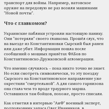
транспорт для войны. Например, натовское
оружие на передовую не раз возили машинами
"Новой почты".
Что с главкомом?
Украинские паблики устроили настоящую панику.
Они "потеряли" своего главкома. Прошёл слух, что
на выезде из Константиновки Сырский был ранен
или даже убит. Информация пошла после
сообщений о мощных прилётах ФАБов по
Константиновско-Дружковской агломерации.
Что именно случилось – пока никто точно не знает.
Но если смотреть символически, то эту поездку
Сырского на Константиновское направление уже
окрестили "смертельной". А для самого гарнизона
она стала чем-то вроде траурного марша.
Оставшихся там бойцов, похоже, просто списали.
Как отметил в интервью "АиФ" военный эксперт,
подполковник запаса Олег Иванников, в