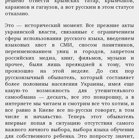
решено отнести крымских татар, крымчаков,
караимов и гагаузов, а вот русским в этом статусе
отказано.
Это — исторический момент. Все прежние акты
украинской власти, связанные с ограничением
сферы использования русского языка, введением
языковых квот в СМИ, сносом памятников,
переименованием улиц и городов, запретом
российских медиа, книг, фильмов, музыки и
прочее, были лишь прелюдией к тому, что
произошло на этой неделе. До сих пор
русскоязычный обыватель, который составляет
более половины населения Украины, имел еще
какую-то возможность для утешительного
самообмана — дескать, все это понарошку, а в
интернете мы читаем и смотрим все что хотим, и
все равно в Киеве все по-русски говорят, в том
числе и начальство. Теперь этот обыватель
впервые попал в ситуацию отсутствия самого
важного личного выбора, выбора языка обучения
для собственного ребенка. Это попросту значит,