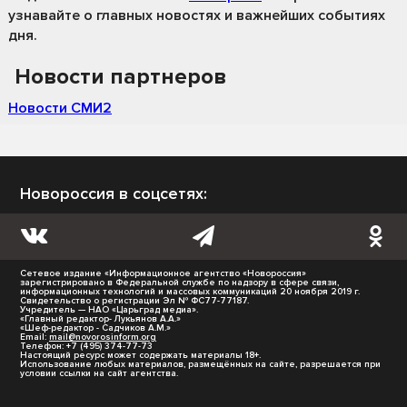
узнавайте о главных новостях и важнейших событиях
дня.
Новости партнеров
Новости СМИ2
Новороссия в соцсетях:
Сетевое издание «Информационное агентство «Новороссия»
зарегистрировано в Федеральной службе по надзору в сфере связи,
информационных технологий и массовых коммуникаций 20 ноября 2019 г.
Свидетельство о регистрации Эл № ФС77-77187.
Учредитель — НАО «Царьград медиа».
«Главный редактор- Лукьянов А.А.»
«Шеф-редактор - Садчиков А.М.»
Email:
mail@novorosinform.org
Телефон: +7 (495) 374-77-73
Настоящий ресурс может содержать материалы 18+.
Использование любых материалов, размещённых на сайте, разрешается при
условии ссылки на сайт агентства.